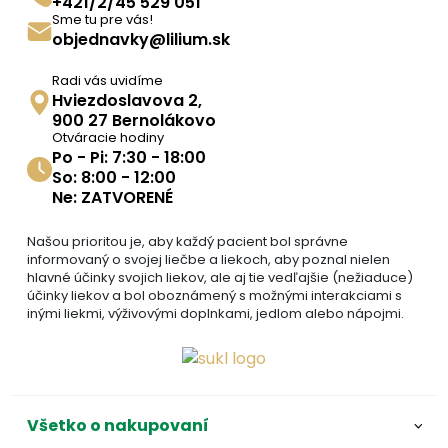
+421/2/45 529 051
Sme tu pre vás!
objednavky@lilium.sk
Radi vás uvidíme
Hviezdoslavova 2,
900 27 Bernolákovo
Otváracie hodiny
Po - Pi: 7:30 - 18:00
So: 8:00 - 12:00
Ne: ZATVORENÉ
Našou prioritou je, aby každý pacient bol správne
informovaný o svojej liečbe a liekoch, aby poznal nielen
hlavné účinky svojich liekov, ale aj tie vedľajšie (nežiaduce)
účinky liekov a bol oboznámený s možnými interakciami s
inými liekmi, výživovými doplnkami, jedlom alebo nápojmi.
Všetko o nakupovaní