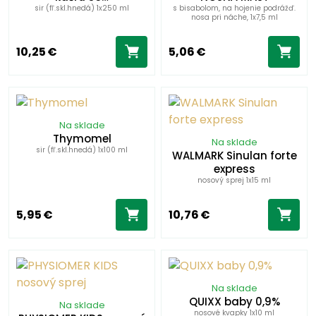
sir (fľ.skl.hnedá) 1x250 ml
s bisabolom, na hojenie podrážď.
nosa pri náche, 1x7,5 ml
10,25 €
5,06 €
Na sklade
Thymomel
Na sklade
sir (fľ.skl.hnedá) 1x100 ml
WALMARK Sinulan forte
express
nosový sprej 1x15 ml
5,95 €
10,76 €
Na sklade
QUIXX baby 0,9%
Na sklade
nosové kvapky 1x10 ml