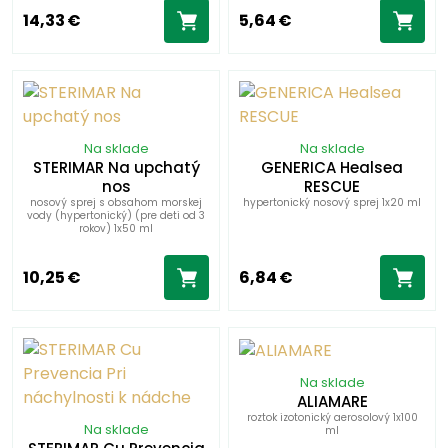
14,33 €
5,64 €
Na sklade
Na sklade
STERIMAR Na upchatý
GENERICA Healsea
nos
RESCUE
nosový sprej s obsahom morskej
hypertonický nosový sprej 1x20 ml
vody (hypertonický) (pre deti od 3
rokov) 1x50 ml
10,25 €
6,84 €
Na sklade
ALIAMARE
roztok izotonický aerosolový 1x100
Na sklade
ml