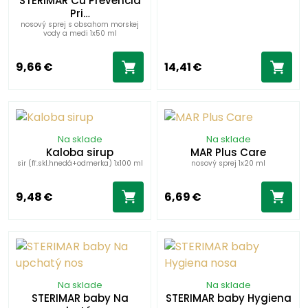
STERIMAR Cu Prevencia
Pri…
nosový sprej s obsahom morskej
vody a medi 1x50 ml
9,66 €
14,41 €
Na sklade
Na sklade
Kaloba sirup
MAR Plus Care
sir (fľ.skl.hnedá+odmerka) 1x100 ml
nosový sprej 1x20 ml
9,48 €
6,69 €
Na sklade
Na sklade
STERIMAR baby Na
STERIMAR baby Hygiena