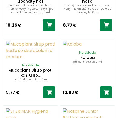
upchatý nos
nosa
nosový mikrosprej s obsahom
nosový sprej s obsahom morskej
morskej vody (hypertonický) (pre
vody (izotonický) (pre deti od 0 do
deti od 3 mesiacov) 1x50 ml
3 rokov) 1x50 ml
10,25 €
8,77 €
Na sklade
Kaloba
gtt por (liek.) 1x50 ml
Na sklade
Mucoplant Sirup proti
kašľu so…
sir (fľ.skl.hnedá) 1x100 ml
5,77 €
13,83 €