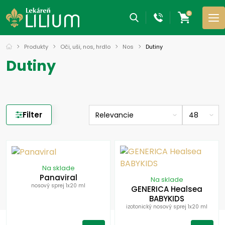
0
Produkty
Oči, uši, nos, hrdlo
Nos
Dutiny
Dutiny
Filter
Na sklade
Panaviral
Na sklade
nosový sprej 1x20 ml
GENERICA Healsea
BABYKIDS
izotonický nosový sprej 1x20 ml