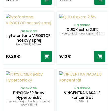
Na sklade
QUIXX extra 2,6%
Na sklade
hypertonický nosový sprej 1x30 ml
fytofontana VIROSTOP
nosový sprej
(inov.2024) 1x20 ml
10,28 €
9,13 €
Na sklade
Na sklade
PHYSIOMER Baby
VINCENTKA NASALIS
Hypertonický
koncentrát
nosový sprej s obsahom morskej
1x300 ml
vody 1x115 ml