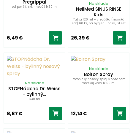
Pregrippal
Na sklade
sol por (fľ. skl. hnedá) 1x50 ml
NeilMed SINUS RINSE
Kids
fľaška 120 ml + vrecúška (morská
soľ) 60 ks, na hygienu nosa, 1x1 set
6,49 €
26,39 €
Na sklade
Boiron Spray
izotonický nosový sprej s obsahom
Na sklade
morskej vody 1x100 ml
STOPNádcha Dr. Weiss
- bylinný…
1x30 ml
8,87 €
12,14 €