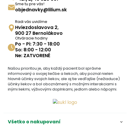
Sme tu pre vás!
objednavky@lilium.sk
Radi vás uvidíme
Hviezdoslavova 2,
900 27 Bernolákovo
Otváracie hodiny
Po - Pi: 7:30 - 18:00
So: 8:00 - 12:00
Ne: ZATVORENÉ
Našou prioritou je, aby každý pacient bol správne
informovaný o svojej liečbe a liekoch, aby poznal nielen
hlavné účinky svojich liekov, ale aj tie vedľajšie (nežiaduce)
účinky liekov a bol oboznámený s možnými interakciami s
inými liekmi, výživovými doplnkami, jedlom alebo nápojmi.
Všetko o nakupovaní