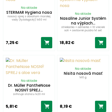
Na sklade
STERIMAR Hygiena nosa
Na sklade
nosový sprej s obsahom morskej
Nasaline Junior Systém
vody (fyziologický) 1x50 ml
na výplach…
striekačka + odmerka + 10 vreciek
soli + cestovné puzdro 1x1 set
7,25 €
18,82 €
Na sklade
Nisita nosová masť
1x10 g
Na sklade
Dr. Müller PantheNose
NOSNÝ SPREJ…
zvlhčuje sliznicu 1x20 ml
5,81 €
8,19 €