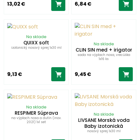
13,02 €
6,84 €
Na sklade
QUIXX soft
Na sklade
izotonický nosový sprej 1x30 ml
CLIN SIN med + irigator
sada na výplach nosa, vrecúška
1x16 ks
9,13 €
9,45 €
Na sklade
RESPIMER Súprava
Na sklade
na výplach nosa a dutín (inov.
LIVSANE Morská voda
2021) 1x1 set
Baby izotonická
nosový sprej 1x30 ml