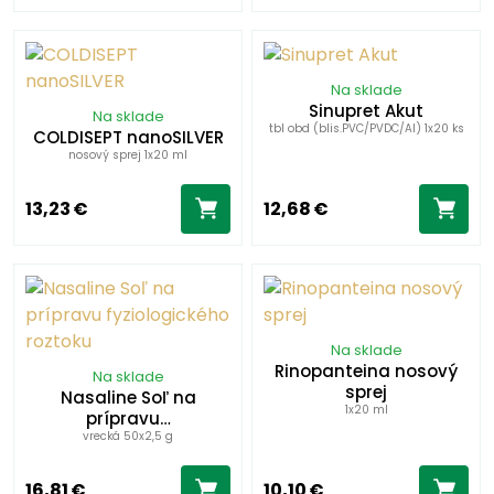
Na sklade
Sinupret Akut
Na sklade
tbl obd (blis.PVC/PVDC/Al) 1x20 ks
COLDISEPT nanoSILVER
nosový sprej 1x20 ml
13,23 €
12,68 €
Na sklade
Rinopanteina nosový
Na sklade
sprej
Nasaline Soľ na
1x20 ml
prípravu…
vrecká 50x2,5 g
16,81 €
10,10 €