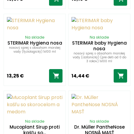
Na sklade
Na sklade
STERIMAR Hygiena nosa
STERIMAR baby Hygiena
nosový sprej s obsahom morskej
nosa
vody (fyziologický) 1x100 ml
nosový sprej s obsahom morskej
vody (izotonický) (pre deti od 0 do
3 rokov) 1x100 ml
13,25 €
14,44 €
Na sklade
Na sklade
Mucoplant Sirup proti
Dr. Müller PantheNose
kašľu so…
NOSNÁ MASŤ