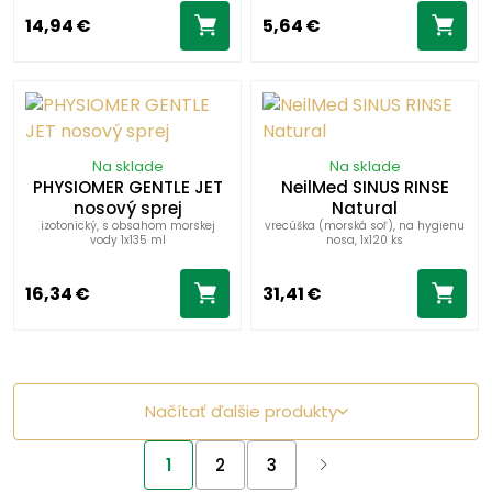
14,94 €
5,64 €
Na sklade
Na sklade
PHYSIOMER GENTLE JET
NeilMed SINUS RINSE
nosový sprej
Natural
izotonický, s obsahom morskej
vrecúška (morská soľ), na hygienu
vody 1x135 ml
nosa, 1x120 ks
16,34 €
31,41 €
Načítať ďalšie produkty
1
2
3