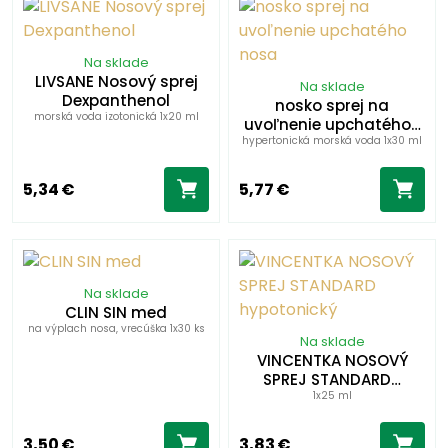
Na sklade
LIVSANE Nosový sprej
Na sklade
Dexpanthenol
nosko sprej na
morská voda izotonická 1x20 ml
uvoľnenie upchatého…
hypertonická morská voda 1x30 ml
5,34 €
5,77 €
Na sklade
CLIN SIN med
na výplach nosa, vrecúška 1x30 ks
Na sklade
VINCENTKA NOSOVÝ
SPREJ STANDARD…
1x25 ml
3,50 €
3,83 €