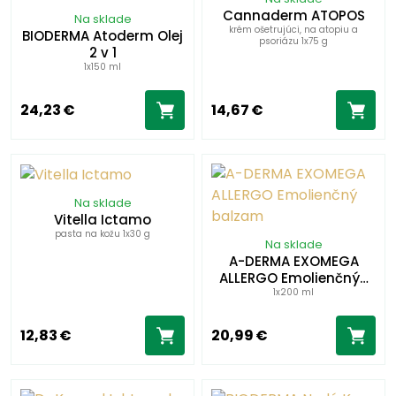
Cannaderm ATOPOS
Na sklade
krém ošetrujúci, na atopiu a
BIODERMA Atoderm Olej
psoriázu 1x75 g
2 v 1
1x150 ml
24,23 €
14,67 €
Na sklade
Vitella Ictamo
pasta na kožu 1x30 g
Na sklade
A-DERMA EXOMEGA
ALLERGO Emolienčný…
1x200 ml
12,83 €
20,99 €