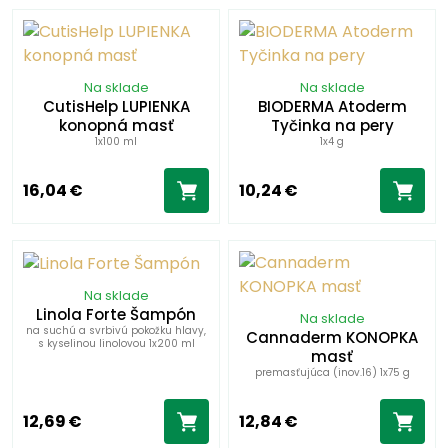
Na sklade
Na sklade
CutisHelp LUPIENKA
BIODERMA Atoderm
konopná masť
Tyčinka na pery
1x100 ml
1x4 g
16,04 €
10,24 €
Na sklade
Linola Forte Šampón
Na sklade
na suchú a svrbivú pokožku hlavy,
Cannaderm KONOPKA
s kyselinou linolovou 1x200 ml
masť
premasťujúca (inov.16) 1x75 g
12,69 €
12,84 €