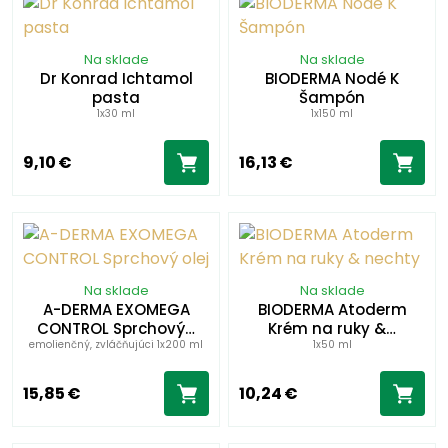
Na sklade
Na sklade
Dr Konrad Ichtamol
BIODERMA Nodé K
pasta
Šampón
1x30 ml
1x150 ml
9,10 €
16,13 €
Na sklade
Na sklade
A-DERMA EXOMEGA
BIODERMA Atoderm
CONTROL Sprchový…
Krém na ruky &…
emolienčný, zvláčňujúci 1x200 ml
1x50 ml
15,85 €
10,24 €