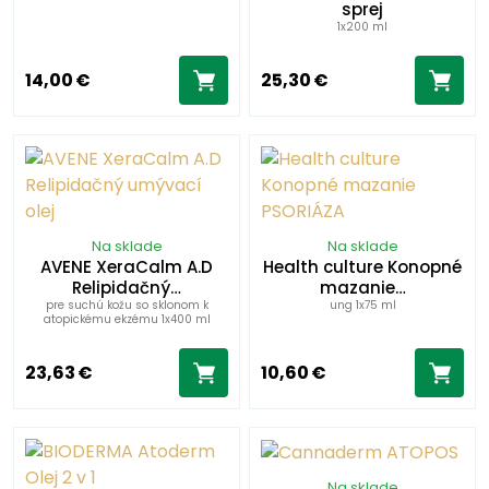
sprej
1x200 ml
14,00 €
25,30 €
Na sklade
Na sklade
AVENE XeraCalm A.D
Health culture Konopné
Relipidačný…
mazanie…
pre suchú kožu so sklonom k
ung 1x75 ml
atopickému ekzému 1x400 ml
23,63 €
10,60 €
Na sklade