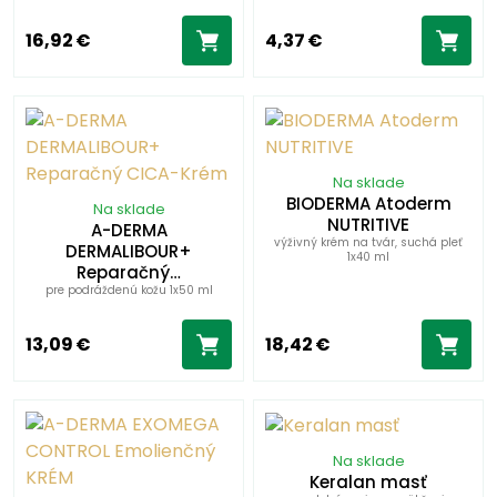
16,92 €
4,37 €
Na sklade
BIODERMA Atoderm
Na sklade
NUTRITIVE
A-DERMA
výživný krém na tvár, suchá pleť
DERMALIBOUR+
1x40 ml
Reparačný…
pre podráždenú kožu 1x50 ml
13,09 €
18,42 €
Na sklade
Keralan masť