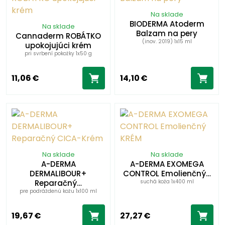
Na sklade
BIODERMA Atoderm
Na sklade
Balzam na pery
Cannaderm ROBÁTKO
(inov. 2019) 1x15 ml
upokojujúci krém
pri svrbení pokožky 1x50 g
11,06 €
14,10 €
Na sklade
Na sklade
A-DERMA
A-DERMA EXOMEGA
DERMALIBOUR+
CONTROL Emolienčný…
Reparačný…
suchá koža 1x400 ml
pre podráždenú kožu 1x100 ml
19,67 €
27,27 €