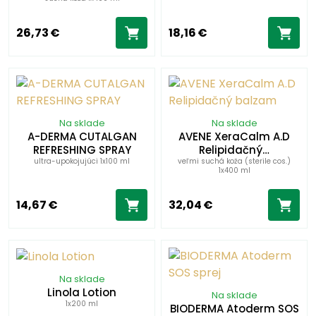
26,73 €
18,16 €
Na sklade
Na sklade
A-DERMA CUTALGAN
AVENE XeraCalm A.D
REFRESHING SPRAY
Relipidačný…
ultra-upokojujúci 1x100 ml
veľmi suchá koža (sterile cos.)
1x400 ml
14,67 €
32,04 €
Na sklade
Linola Lotion
Na sklade
1x200 ml
BIODERMA Atoderm SOS