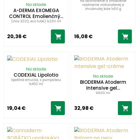
na odstránenie a zmäkčenie
Na sklade
nadmerne zrohovatenej a
zhrubnutej kože 1x50 g
A-DERMA EXOMEGA
CONTROL Emolienčný…
(inov.2022, eco tube) 1x200 ml
20,36 €
16,08 €
Na sklade
CODEXIAL Lipolotio
Na sklade
lipofilná emulzia, s pumpičkou
BIODERMA Atoderm
1x400 ml
Intensive gel…
1x500 ml
19,04 €
32,98 €