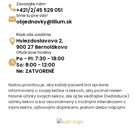
Zavolajte nám
+421/2/45 529 051
Sme tu pre vás!
objednavky@lilium.sk
Radi vás uvidíme
Hviezdoslavova 2,
900 27 Bernolákovo
Otváracie hodiny
Po - Pi: 7:30 - 18:00
So: 8:00 - 12:00
Ne: ZATVORENÉ
Našou prioritou je, aby každý pacient bol správne
informovaný o svojej liečbe a liekoch, aby poznal nielen
hlavné účinky svojich liekov, ale aj tie vedľajšie (nežiaduce)
účinky liekov a bol oboznámený s možnými interakciami s
inými liekmi, výživovými doplnkami, jedlom alebo nápojmi.