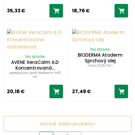
35,33 €
18,76 €
Na sklade
BIODERMA Atoderm
Na sklade
Sprchový olej
AVENE XeraCalm A.D
(inov.2025) 1x1 l
Koncentrovaná…
upokojujúca, proti škrabaniu 1x40
ml
20,16 €
27,49 €
Načítať ďalšie produkty