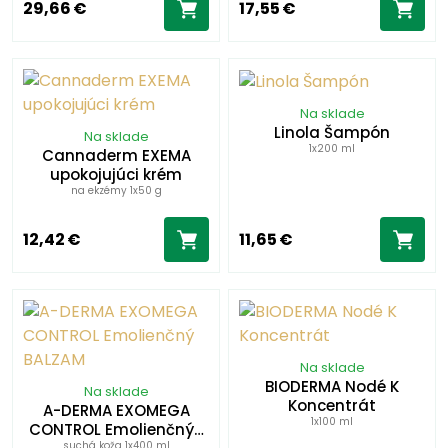
29,66 €
17,55 €
Na sklade
Linola Šampón
Na sklade
1x200 ml
Cannaderm EXEMA
upokojujúci krém
na ekzémy 1x50 g
12,42 €
11,65 €
Na sklade
BIODERMA Nodé K
Na sklade
Koncentrát
A-DERMA EXOMEGA
1x100 ml
CONTROL Emolienčný…
suchá koža 1x400 ml