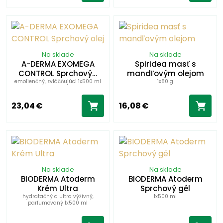
Na sklade
Na sklade
A-DERMA EXOMEGA
Spiridea masť s
CONTROL Sprchový…
mandľovým olejom
emolienčný, zvláčňujúci 1x500 ml
1x80 g
23,04 €
16,08 €
Na sklade
Na sklade
BIODERMA Atoderm
BIODERMA Atoderm
Krém Ultra
Sprchový gél
hydratačný a ultra výživný,
1x500 ml
parfumovaný 1x500 ml