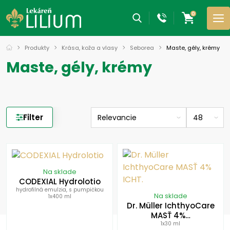
0
Produkty
Krása, koža a vlasy
Seborea
Maste, gély, krémy
Maste, gély, krémy
Filter
Na sklade
CODEXIAL Hydrolotio
hydrofilná emulzia, s pumpičkou
Na sklade
1x400 ml
Dr. Müller IchthyoCare
MASŤ 4%…
1x30 ml