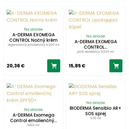
Na sklade
A-DERMA EXOMEGA
Na sklade
CONTROL Nočný krém
A-DERMA EXOMEGA
regeneračný emolienčný 1x200 ml
CONTROL…
proti škrabaniu 1x200 ml
20,36 €
15,85 €
Na sklade
BIODERMA Sensibio AR+
Na sklade
SOS sprej
A-DERMA Exomega
1x70 ml
Control emolienčný…
1x150 ml