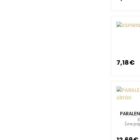
7,18 €
PARALEN 
(vre.pa
12,69 €