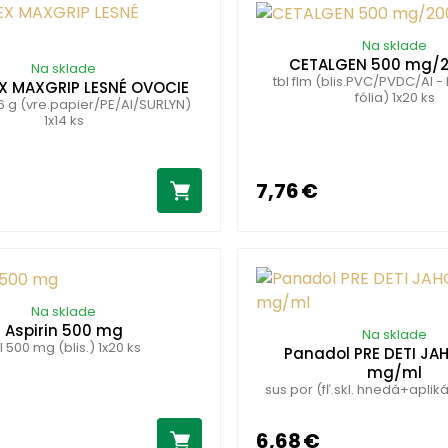
Na sklade
CETALGEN 500 mg/
Na sklade
tbl flm (blis.PVC/PVDC/Al - 
X MAXGRIP LESNÉ OVOCIE
fólia) 1x20 ks
,6 g (vre.papier/PE/Al/SURLYN)
1x14 ks
7,76 €
Na sklade
Aspirin 500 mg
Na sklade
l 500 mg (blis.) 1x20 ks
Panadol PRE DETI JA
mg/ml
sus por (fľ.skl. hnedá+apliká
6,68 €