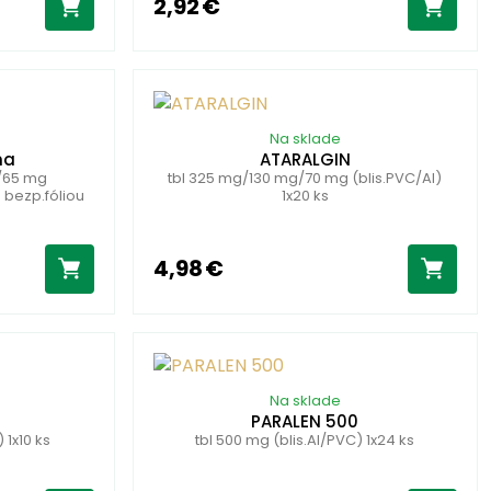
2,92 €
Na sklade
na
ATARALGIN
g/65 mg
tbl 325 mg/130 mg/70 mg (blis.PVC/Al)
 bezp.fóliou
1x20 ks
4,98 €
Na sklade
PARALEN 500
 1x10 ks
tbl 500 mg (blis.Al/PVC) 1x24 ks