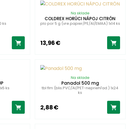
Na sklade
COLDREX HORÚCI NÁPOJ CITRÓN
0 ks
plo por 5 g (vre.papier/PE/Al/EMAA) 1x14 ks
13,96 €
Na sklade
UP
Panadol 500 mg
1x5 ks
tbl flm (blis.PVC/Al/PET-nepriehľad.) 1x24
ks
2,88 €