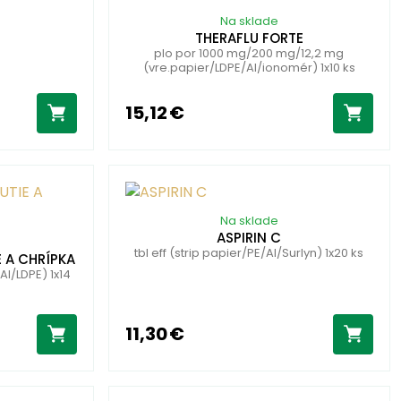
Na sklade
THERAFLU FORTE
plo por 1000 mg/200 mg/12,2 mg
(vre.papier/LDPE/Al/ionomér) 1x10 ks
15,12 €
Na sklade
ASPIRIN C
tbl eff (strip papier/PE/Al/Surlyn) 1x20 ks
 A CHRÍPKA
Al/LDPE) 1x14
11,30 €