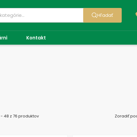
Hľadať
árni
Kontakt
 - 48 z 76 produktov
Zoradiť po