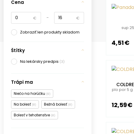
Cena
-
€
€
sup 25
Zobraziť len produkty skladom
4,51 €
Štítky
Na lekársky predpis
(3)
Trápi ma
COLDRE
plo por 5 g
Niečo na horúčku
(61)
12,59 €
Na bolesť
Bežná bolesť
(61)
(61)
Bolesť v tehotenstve
(61)