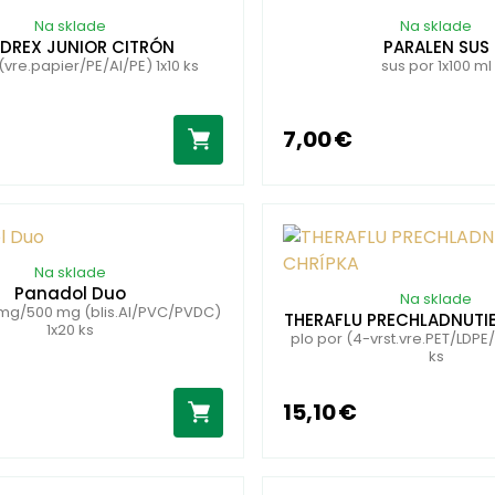
Na sklade
Na sklade
DREX JUNIOR CITRÓN
PARALEN SUS
(vre.papier/PE/Al/PE) 1x10 ks
sus por 1x100 ml
7,00 €
Na sklade
Panadol Duo
Na sklade
0 mg/500 mg (blis.Al/PVC/PVDC)
THERAFLU PRECHLADNUTIE
1x20 ks
plo por (4-vrst.vre.PET/LDPE/
ks
15,10 €