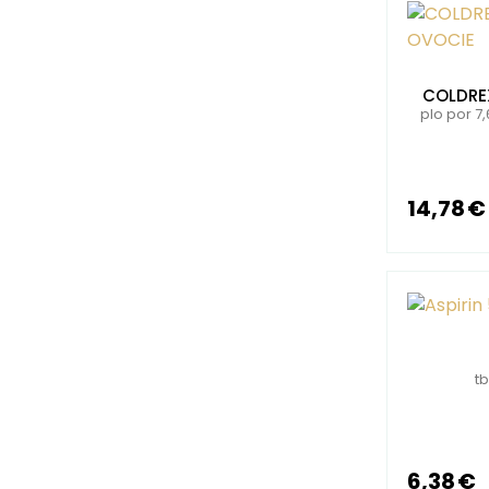
COLDRE
plo por 7
14,78 €
tb
6,38 €