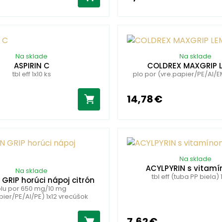
Na sklade
Na sklade
ASPIRIN C
COLDREX MAXGRIP 
tbl eff 1x10 ks
plo por (vre.papier/PE/Al/E
14,78 €
Na sklade
ACYLPYRIN s vitam
Na sklade
tbl eff (tuba PP biela) 
GRIP horúci nápoj citrón
plu por 650 mg/10 mg
pier/PE/Al/PE) 1x12 vrecúšok
7,62 €