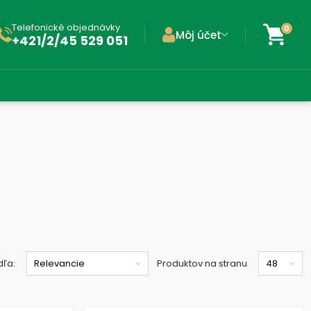
Telefonické objednávky
0
Môj účet
+421/2/45 529 051
dľa:
Produktov na stranu