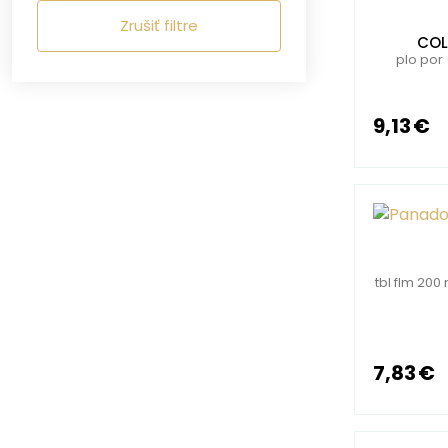
Zrušiť filtre
COL
plo por 
9,13 €
tbl flm 20
7,83 €