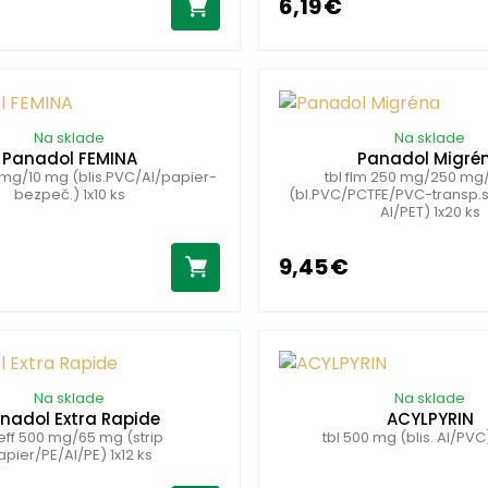
6,19 €
Na sklade
Na sklade
Panadol FEMINA
Panadol Migré
0 mg/10 mg (blis.PVC/Al/papier-
tbl flm 250 mg/250 m
bezpeč.) 1x10 ks
(bl.PVC/PCTFE/PVC-transp.s
Al/PET) 1x20 ks
9,45 €
Na sklade
Na sklade
nadol Extra Rapide
ACYLPYRIN
 eff 500 mg/65 mg (strip
tbl 500 mg (blis. Al/PVC)
apier/PE/Al/PE) 1x12 ks