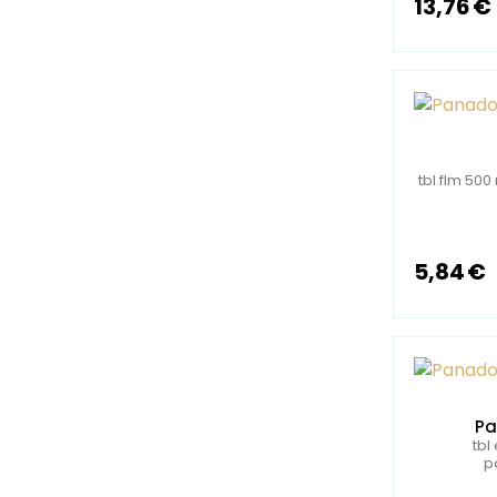
13,76 €
tbl flm 50
5,84 €
Pa
tbl
p