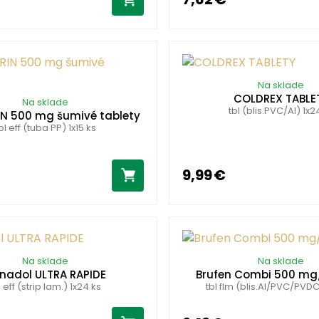
Na sklade
COLDREX TABLE
Na sklade
tbl (blis.PVC/Al) 1x2
N 500 mg šumivé tablety
bl eff (tuba PP) 1x15 ks
9,99 €
Na sklade
Na sklade
nadol ULTRA RAPIDE
Brufen Combi 500 m
l eff (strip lam.) 1x24 ks
tbl flm (blis.Al/PVC/PVDC