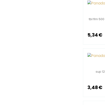
tbl flm 50
5,34 €
sup 12
3,48 €