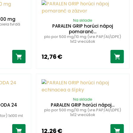
200 mg
Na sklade
biela tvrdá
PARALEN GRIP horúci nápoj
pomaranč…
plo por 500 mg/10 mg (vre.PAP/Al/LDPE)
1x12 vrecúšok
12,76 €
Na sklade
HODA 24
PARALEN GRIP horúci nápoj…
plo por 500 mg/10 mg (vre.PAP/Al/LDPE)
1x12 vrecúšok
tor) 1x100 ml
12,26 €