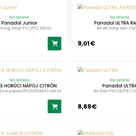
Na sklade
Na sklade
Panadol Junior
Panadol ULTRA RA
0 mg (strip PVC/PE) 1x10 ks
tbl eff (strip lam.) 1x
9,01 €
Na sklade
Na sklade
X HORÚCI NÁPOJ CITRÓN
Panadol ULTR
 (vre.papier/PE/Al/EMAA) 1x10 ks
tbl (blis.PVC/Al/PET) 1
8,69 €