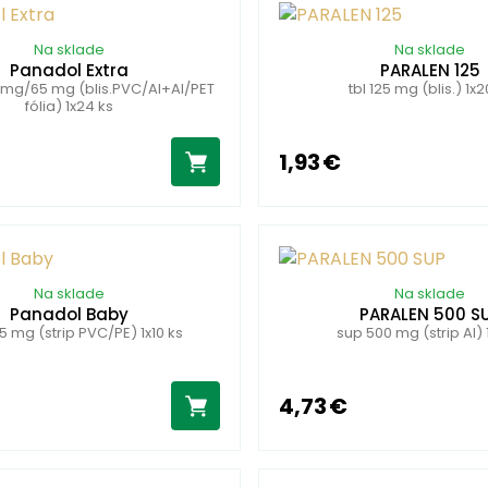
Na sklade
Na sklade
Panadol Extra
PARALEN 125
0 mg/65 mg (blis.PVC/Al+Al/PET
tbl 125 mg (blis.) 1x2
fólia) 1x24 ks
1,93 €
Na sklade
Na sklade
Panadol Baby
PARALEN 500 S
5 mg (strip PVC/PE) 1x10 ks
sup 500 mg (strip Al) 
4,73 €