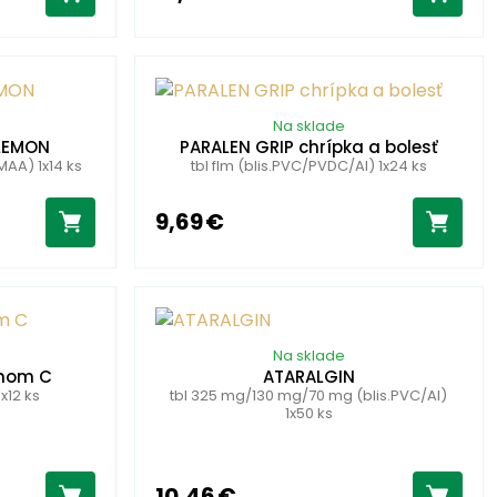
Na sklade
LEMON
PARALEN GRIP chrípka a bolesť
MAA) 1x14 ks
tbl flm (blis.PVC/PVDC/Al) 1x24 ks
9,69 €
Na sklade
ínom C
ATARALGIN
1x12 ks
tbl 325 mg/130 mg/70 mg (blis.PVC/Al)
1x50 ks
10,46 €