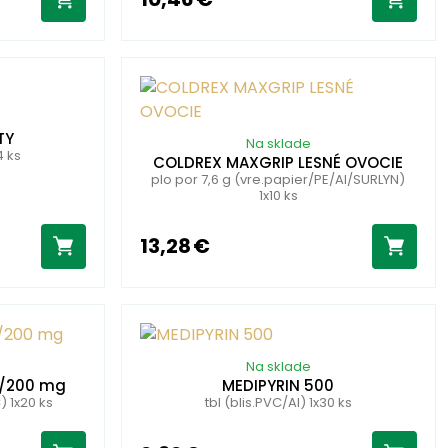
TY
Na sklade
4 ks
COLDREX MAXGRIP LESNÉ OVOCIE
plo por 7,6 g (vre.papier/PE/Al/SURLYN)
1x10 ks
13,28 €
Na sklade
g/200 mg
MEDIPYRIN 500
) 1x20 ks
tbl (blis.PVC/Al) 1x30 ks