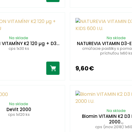
Na sklade
Na sklade
 VITAMÍNY K2 120 µg + D3…
NATUREVIA VITAMIN D3-E
cps 1x30 ks
cmúľacie pastilky s pom
príchuťou 1x60 k
9,60 €
Na sklade
DeVit 2000
Na sklade
cps 1x120 ks
Biomin VITAMIN K2 D3
2000…
cps (inov.2018) 1x60