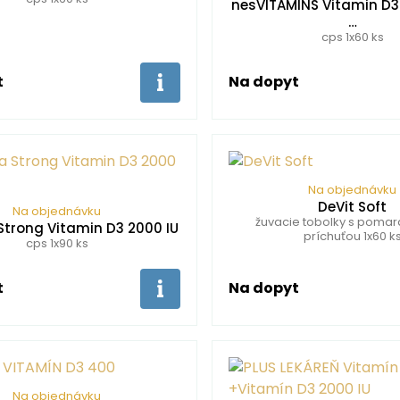
nesVITAMINS Vitamin D3 
…
cps 1x60 ks
t
Na dopyt
Na objednávku
DeVit Soft
Na objednávku
žuvacie tobolky s poma
Strong Vitamin D3 2000 IU
príchuťou 1x60 k
cps 1x90 ks
t
Na dopyt
Na objednávku