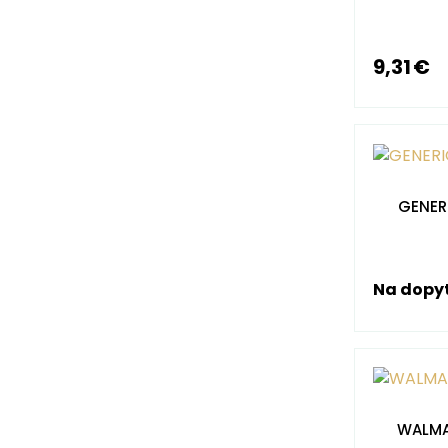
9,31 €
GENERI
Na dopy
WALMA