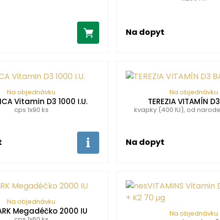
Na dopyt
Na objednávku
Na objednávku
CA Vitamin D3 1000 I.U.
TEREZIA VITAMÍN D
cps 1x90 ks
kvapky (400 IU), od naroden
t
Na dopyt
Na objednávku
RK Megadéčko 2000 IU
Na objednávku
cps 1x60 ks