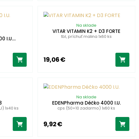
Na sklade
VITAR VITAMIN K2 + D3 FORTE
tbl, príchuť malina 1x60 ks
0 I.U.…
19,06 €
Na sklade
3
EDENPharma Déčko 4000 I.U.
U) 1x40 ks
cps (50+10 zadarmo) 1x60 ks
9,92 €