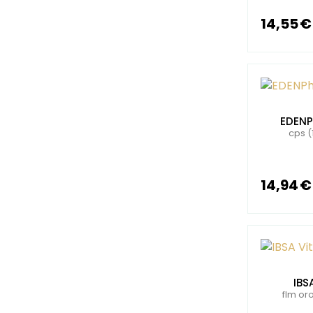
14,55 €
EDENP
cps (
14,94 €
IBS
flm or