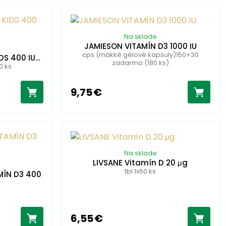
Na sklade
JAMIESON VITAMÍN D3 1000 IU
cps (mäkké gélové kapsuly)150+30
DS 400 IU…
zadarmo (180 ks)
0 ks
9,75 €
Na sklade
LIVSANE Vitamín D 20 μg
tbl 1x60 ks
MÍN D3 400
6,55 €