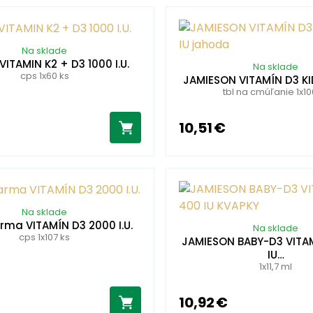
Na sklade
VITAMIN K2 + D3 1000 I.U.
Na sklade
cps 1x60 ks
JAMIESON VITAMÍN D3 KI
tbl na cmúľanie 1x10
10,51 €
Na sklade
ma VITAMÍN D3 2000 I.U.
Na sklade
cps 1x107 ks
JAMIESON BABY-D3 VITA
IU…
1x11,7 ml
10,92 €