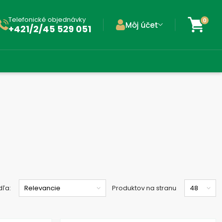
Telefonické objednávky
0
Môj účet
+421/2/45 529 051
dľa:
Produktov na stranu