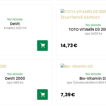
Na sklade
DeVit
Na sklade
kvapky 1x22 ml
TOTO VITAMÍN D3 200
cps 1x120 ks
14,73 €
Na sklade
Na sklade
DeVit 2000
Bio-Vitamín D
cps 1x60 ks
cps (cholecalciferol 800 I
7,39 €