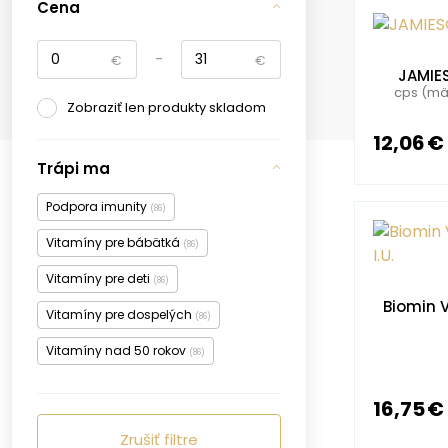
Cena
-
€
€
JAMIE
cps (mäk
Zobraziť len produkty skladom
12,06 €
Trápi ma
Podpora imunity
(86)
Vitamíny pre bábätká
(86)
Vitamíny pre deti
(86)
Biomin V
Vitamíny pre dospelých
(86)
Vitamíny nad 50 rokov
(86)
16,75 €
Zrušiť filtre