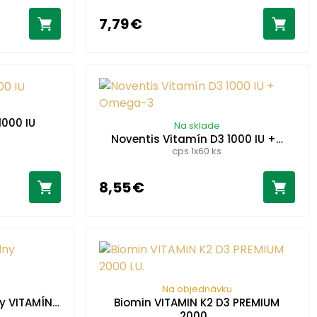
7,79 €
1000 IU
Na sklade
Noventis Vitamín D3 1000 IU +…
cps 1x60 ks
8,55 €
Na objednávku
ny VITAMÍN…
Biomin VITAMIN K2 D3 PREMIUM
2000…