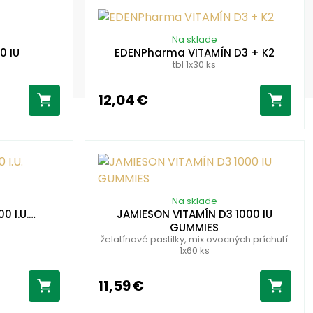
Na sklade
0 IU
EDENPharma VITAMÍN D3 + K2
tbl 1x30 ks
12,04 €
Na sklade
0 I.U.…
JAMIESON VITAMÍN D3 1000 IU
GUMMIES
želatínové pastilky, mix ovocných príchutí
1x60 ks
11,59 €