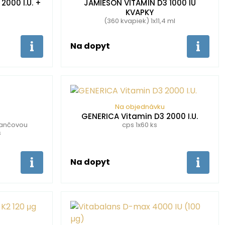
2000 I.U. +
JAMIESON VITAMÍN D3 1000 IU
KVAPKY
(360 kvapiek) 1x11,4 ml
Na dopyt
Na objednávku
GENERICA Vitamin D3 2000 I.U.
rančovou
cps 1x60 ks
s
Na dopyt