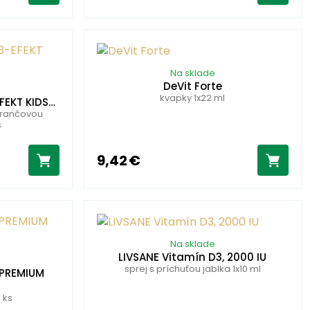
Na sklade
DeVit Forte
kvapky 1x22 ml
FEKT KIDS…
arančovou
s
9,42 €
Na sklade
LIVSANE Vitamín D3, 2000 IU
sprej s príchuťou jablka 1x10 ml
 PREMIUM
 ks