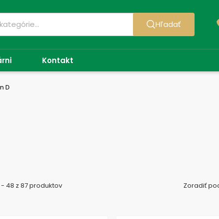
Hľadať
árni
Kontakt
n D
 - 48 z 87 produktov
Zoradiť po