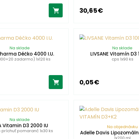
30,65 €
Na sklade
Na sklade
harma Déčko 4000 I.U.
LIVSANE Vitamín D3 
100+20 zadarmo) 1x120 ks
cps 1x90 ks
0,05 €
Na sklade
A Vitamin D3 2000 IU
Na objednávku
o príchuť pomaranč 1x30 ks
Adelle Davis Lipozomál
1x200 ml