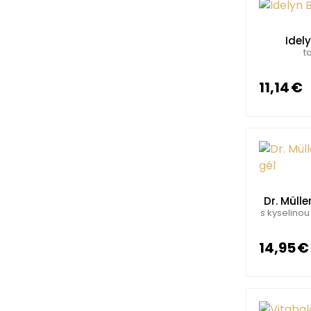
Idel
t
11,14 €
Dr. Müll
s kyselinou
14,95 €