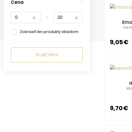
Cena
-
€
€
Emo
na l
Zobraziť len produkty skladom
9,05 €
Zrušiť filtre
H
st
9,70 €