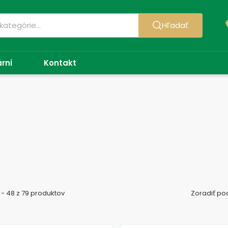
Hľadať
árni
Kontakt
 - 48 z 79 produktov
Zoradiť po