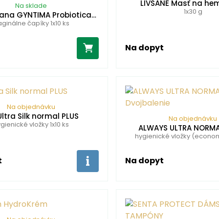
LIVSANE Masť na he
Na sklade
1x30 g
ana GYNTIMA Probiotica…
ginálne čapíky 1x10 ks
Na dopyt
Na objednávku
Ultra Silk normal PLUS
Na objednávku
gienické vložky 1x10 ks
ALWAYS ULTRA NORMA
hygienické vložky (econom
t
Na dopyt