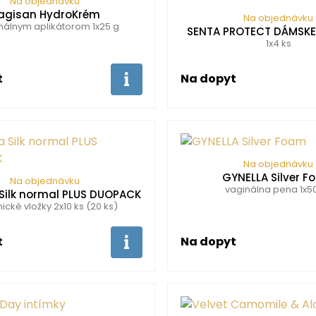
Na objednávku
agisan HydroKrém
Na objednávku
nálnym aplikátorom 1x25 g
SENTA PROTECT DÁMSK
1x4 ks
t
Na dopyt
Na objednávku
GYNELLA Silver 
Na objednávku
vaginálna pena 1x5
 Silk normal PLUS DUOPACK
ické vložky 2x10 ks (20 ks)
t
Na dopyt