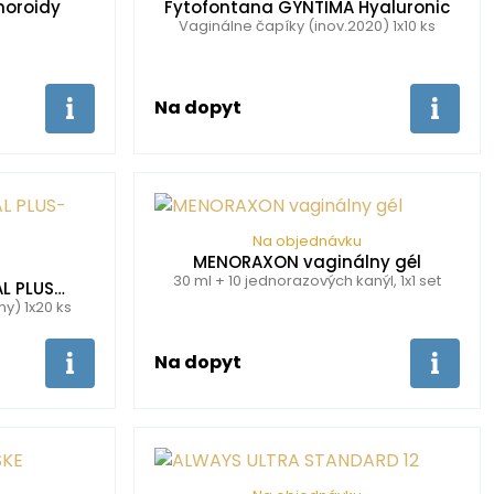
moroidy
Fytofontana GYNTIMA Hyaluronic
Vaginálne čapíky (inov.2020) 1x10 ks
Na dopyt
Na objednávku
MENORAXON vaginálny gél
30 ml + 10 jednorazových kanýl, 1x1 set
L PLUS…
y) 1x20 ks
Na dopyt