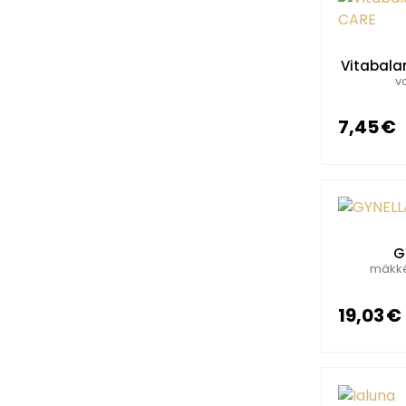
Vitabala
v
7,45 €
G
mäkké 
19,03 €