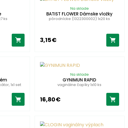
Na sklade
e
BATIST FLOWER Dámske vložky
7 ks
pôrodnícke (1322300002) 1x20 ks
3,15 €
Na sklade
rém
GYNIMUN RAPID
átor, 1x1 set
vaginálne čapíky 1x10 ks
16,80 €