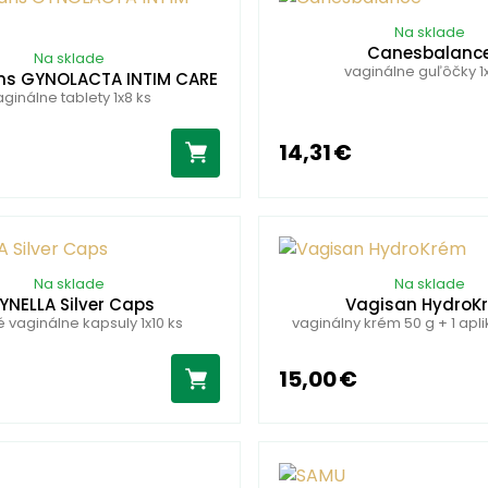
Na sklade
Canesbalanc
Na sklade
vaginálne guľôčky 1x
ns GYNOLACTA INTIM CARE
aginálne tablety 1x8 ks
14,31 €
Na sklade
Na sklade
YNELLA Silver Caps
Vagisan HydroK
vaginálne kapsuly 1x10 ks
vaginálny krém 50 g + 1 aplik
15,00 €