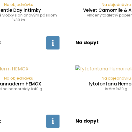
Na objednávku
Na objednávku
entle Day intímky
Velvet Camomile & A
é vložky s aniónovým pásikom
vlhčený toaletný papier
1x30 ks
t
Na dopyt
Na objednávku
Na objednávku
annaderm HEMOX
fytofontana Hemor
l na hemoroidy 1x40 g
krém 1x30 g
t
Na dopyt