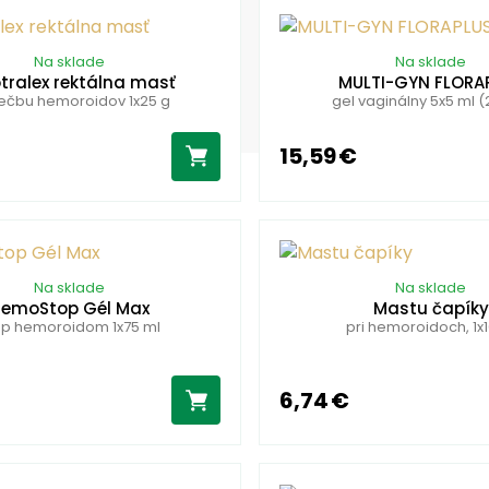
Na sklade
Na sklade
tralex rektálna masť
MULTI-GYN FLORA
iečbu hemoroidov 1x25 g
gel vaginálny 5x5 ml (
15,59 €
Na sklade
Na sklade
emoStop Gél Max
Mastu čapíky
op hemoroidom 1x75 ml
pri hemoroidoch, 1x1
6,74 €