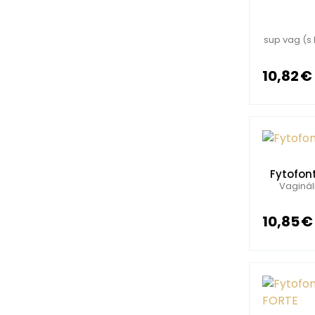
sup vag (s 
10,82 €
Fytofon
Vaginál
10,85 €