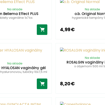
Na sklade
Na sklade
yn Beliema Effect PLUS
o.b. Original No
ablety vaginálne 1x7 ks
hygienické tampóny 1
4,99 €
Na sklade
ROSALGIN vaginálny 
Na sklade
s objemom 500 ml 1x
er HYALOSAN vaginálny gél
 hyaluronovou, tubičky 10x7,5 ml
8,20 €