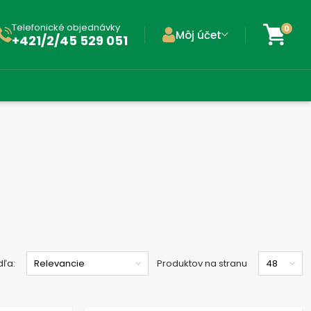
Telefonické objednávky
0
Môj účet
+421/2/45 529 051
dľa:
Produktov na stranu