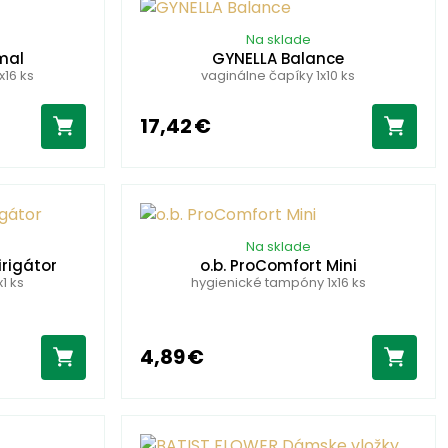
Na sklade
rmal
GYNELLA Balance
x16 ks
vaginálne čapíky 1x10 ks
17,42 €
Na sklade
irigátor
o.b. ProComfort Mini
1 ks
hygienické tampóny 1x16 ks
4,89 €