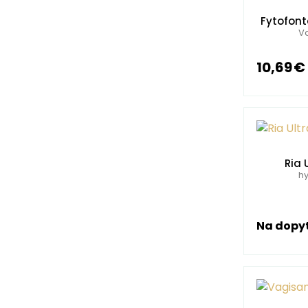
Fytofont
Va
10,69 €
Ria 
hy
Na dopy