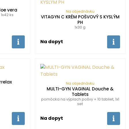
loe vera
Na objednávku
 1x42 ks
VITAGYN C KRÉM POŠVOVÝ S KYSLÝM
PH
1x30 g
Na dopyt
relax
Na objednávku
MULTI-GYN VAGINAL Douche &
Tablets
pomôcka na výplach pošvy + 10 tabliet, 1x1
set
Na dopyt