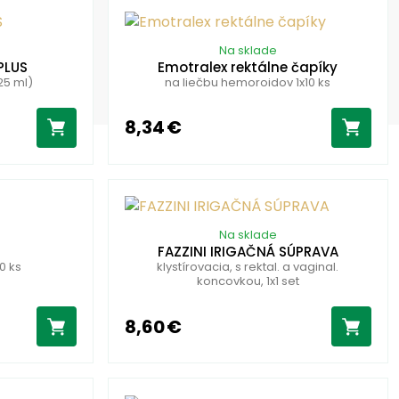
Na sklade
PLUS
Emotralex rektálne čapíky
25 ml)
na liečbu hemoroidov 1x10 ks
8,34 €
Na sklade
FAZZINI IRIGAČNÁ SÚPRAVA
0 ks
klystírovacia, s rektal. a vaginal.
koncovkou, 1x1 set
8,60 €