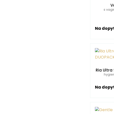
V
s vagi
Na dopy
Ria Ultra
hygien
Na dopy