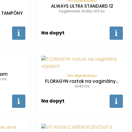
Na objednávku
ALWAYS ULTRA STANDARD 12
hygienické vložky 1x12 ks
E TAMPÓNY
Na dopyt
Foam
Na objednávku
0 ml
FLORAGYN roztok na vaginálny…
1x140 ml
Na dopyt