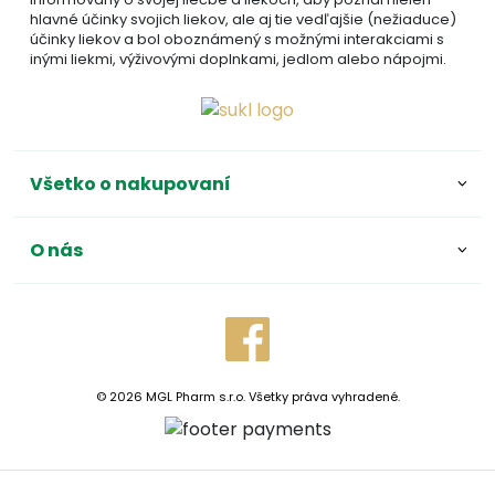
hlavné účinky svojich liekov, ale aj tie vedľajšie (nežiaduce)
účinky liekov a bol oboznámený s možnými interakciami s
inými liekmi, výživovými doplnkami, jedlom alebo nápojmi.
Všetko o nakupovaní
O nás
© 2026 MGL Pharm s.r.o. Všetky práva vyhradené.