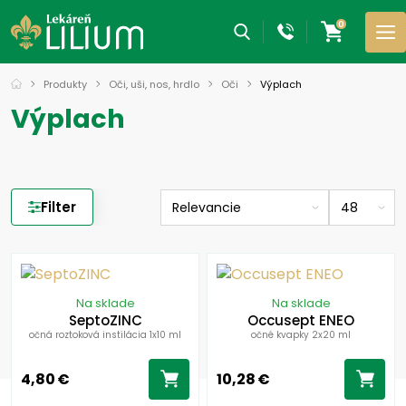
0
Produkty
Oči, uši, nos, hrdlo
Oči
Výplach
Výplach
Filter
Na sklade
Na sklade
SeptoZINC
Occusept ENEO
očná roztoková instilácia 1x10 ml
očné kvapky 2x20 ml
4,80 €
10,28 €