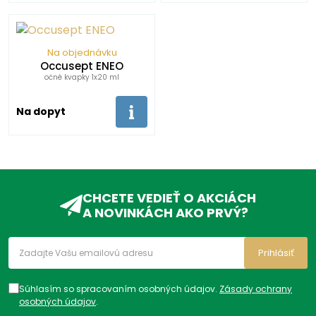
Na objednávku
Occusept ENEO
očné kvapky 1x20 ml
Na dopyt
CHCETE VEDIEŤ O AKCIÁCH
A NOVINKÁCH AKO PRVÝ?
Prihlásiť
Súhlasím so spracovaním osobných údajov.
Zásady ochrany
osobných údajov
.