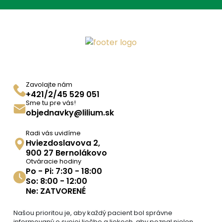
Zavolajte nám
+421/2/45 529 051
Sme tu pre vás!
objednavky@lilium.sk
Radi vás uvidíme
Hviezdoslavova 2,
900 27 Bernolákovo
Otváracie hodiny
Po - Pi: 7:30 - 18:00
So: 8:00 - 12:00
Ne: ZATVORENÉ
Našou prioritou je, aby každý pacient bol správne
informovaný o svojej liečbe a liekoch, aby poznal nielen