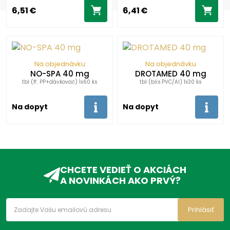
6,51 €
6,41 €
Na objednávku
Na objednávku
NO-SPA 40 mg
DROTAMED 40 mg
tbl (fľ. PP+dávkovač) 1x60 ks
tbl (blis.PVC/Al) 1x30 ks
Na dopyt
Na dopyt
CHCETE VEDIEŤ O AKCIÁCH
A NOVINKÁCH AKO PRVÝ?
Prihlásiť