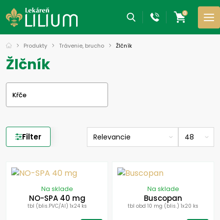
0
Produkty
Trávenie, brucho
Žlčník
Žlčník
Kŕče
Filter
Na sklade
Na sklade
NO-SPA 40 mg
Buscopan
tbl (blis.PVC/Al) 1x24 ks
tbl obd 10 mg (blis.) 1x20 ks