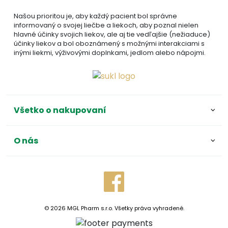
Našou prioritou je, aby každý pacient bol správne
informovaný o svojej liečbe a liekoch, aby poznal nielen
hlavné účinky svojich liekov, ale aj tie vedľajšie (nežiaduce)
účinky liekov a bol oboznámený s možnými interakciami s
inými liekmi, výživovými doplnkami, jedlom alebo nápojmi.
Všetko o nakupovaní
O nás
© 2026 MGL Pharm s.r.o. Všetky práva vyhradené.