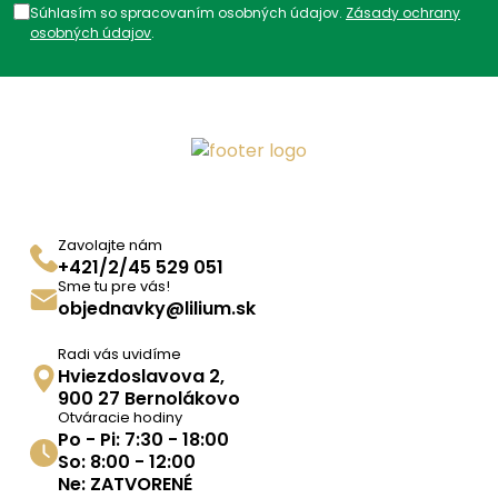
Súhlasím so spracovaním osobných údajov.
Zásady ochrany
osobných údajov
.
Zavolajte nám
+421/2/45 529 051
Sme tu pre vás!
objednavky@lilium.sk
Radi vás uvidíme
Hviezdoslavova 2,
900 27 Bernolákovo
Otváracie hodiny
Po - Pi: 7:30 - 18:00
So: 8:00 - 12:00
Ne: ZATVORENÉ