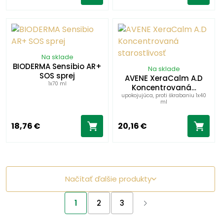
Na sklade
BIODERMA Sensibio AR+
Na sklade
SOS sprej
AVENE XeraCalm A.D
1x70 ml
Koncentrovaná…
upokojujúca, proti škrabaniu 1x40
ml
18,76 €
20,16 €
Načítať ďalšie produkty
1
2
3