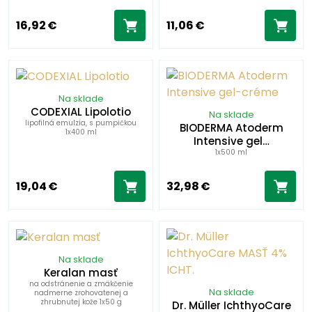
16,92 €
11,06 €
Na sklade
CODEXIAL Lipolotio
Na sklade
lipofilná emulzia, s pumpičkou
BIODERMA Atoderm
1x400 ml
Intensive gel…
1x500 ml
19,04 €
32,98 €
Na sklade
Keralan masť
na odstránenie a zmäkčenie
Na sklade
nadmerne zrohovatenej a
zhrubnutej kože 1x50 g
Dr. Müller IchthyoCare