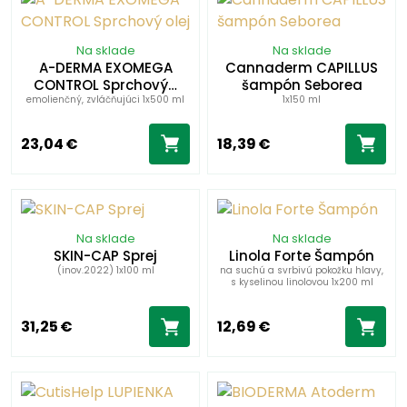
Na sklade
Na sklade
A-DERMA EXOMEGA
Cannaderm CAPILLUS
CONTROL Sprchový…
šampón Seborea
emolienčný, zvláčňujúci 1x500 ml
1x150 ml
23,04 €
18,39 €
Na sklade
Na sklade
SKIN-CAP Sprej
Linola Forte Šampón
(inov.2022) 1x100 ml
na suchú a svrbivú pokožku hlavy,
s kyselinou linolovou 1x200 ml
31,25 €
12,69 €