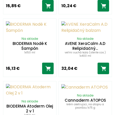
15,85 €
10,24 €
Na sklade
Na sklade
BIODERMA Nodé K
AVENE XeraCalm A.D
Šampón
Relipidačný…
1x150 ml
veľmi suchá koža (sterile cos.)
1x400 ml
16,13 €
32,04 €
Na sklade
Cannaderm ATOPOS
Na sklade
krém ošetrujúci, na atopiu a
BIODERMA Atoderm Olej
psoriázu 1x75 g
2 v 1