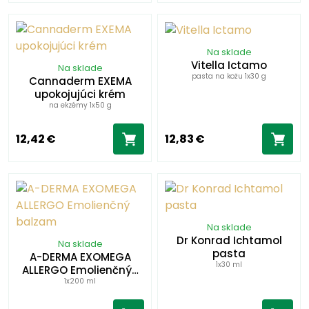
Na sklade
Vitella Ictamo
Na sklade
pasta na kožu 1x30 g
Cannaderm EXEMA
upokojujúci krém
na ekzémy 1x50 g
12,42 €
12,83 €
Na sklade
Dr Konrad Ichtamol
Na sklade
pasta
A-DERMA EXOMEGA
1x30 ml
ALLERGO Emolienčný…
1x200 ml