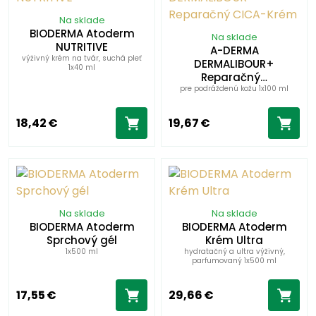
Na sklade
BIODERMA Atoderm
Na sklade
NUTRITIVE
A-DERMA
výživný krém na tvár, suchá pleť
DERMALIBOUR+
1x40 ml
Reparačný…
pre podráždenú kožu 1x100 ml
18,42 €
19,67 €
Na sklade
Na sklade
BIODERMA Atoderm
BIODERMA Atoderm
Sprchový gél
Krém Ultra
1x500 ml
hydratačný a ultra výživný,
parfumovaný 1x500 ml
17,55 €
29,66 €