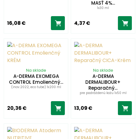
MASŤ 4%…
1x30 ml
16,08 €
4,37 €
Na sklade
Na sklade
A-DERMA EXOMEGA
A-DERMA
CONTROL Emolienčný…
DERMALIBOUR+
(inov.2022, eco tube) 1x200 ml
Reparačný…
pre podráždenú kožu 1x50 ml
20,36 €
13,09 €