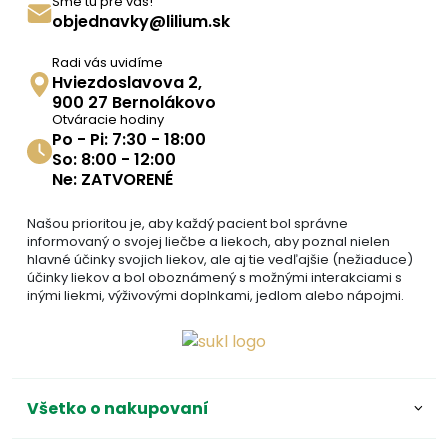
Sme tu pre vás!
objednavky@lilium.sk
Radi vás uvidíme
Hviezdoslavova 2,
900 27 Bernolákovo
Otváracie hodiny
Po - Pi: 7:30 - 18:00
So: 8:00 - 12:00
Ne: ZATVORENÉ
Našou prioritou je, aby každý pacient bol správne
informovaný o svojej liečbe a liekoch, aby poznal nielen
hlavné účinky svojich liekov, ale aj tie vedľajšie (nežiaduce)
účinky liekov a bol oboznámený s možnými interakciami s
inými liekmi, výživovými doplnkami, jedlom alebo nápojmi.
Všetko o nakupovaní