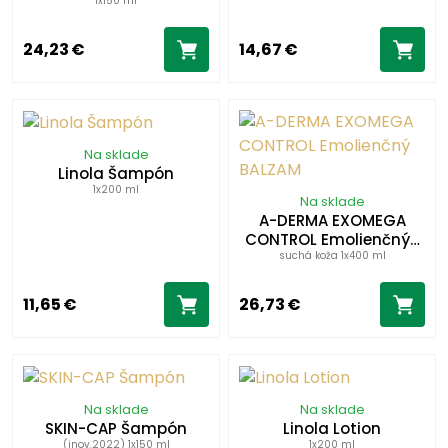
1x150 ml
24,23 €
14,67 €
Na sklade
Linola Šampón
1x200 ml
Na sklade
A-DERMA EXOMEGA
CONTROL Emolienčný…
suchá koža 1x400 ml
11,65 €
26,73 €
Na sklade
Na sklade
SKIN-CAP Šampón
Linola Lotion
(inov.2022) 1x150 ml
1x200 ml