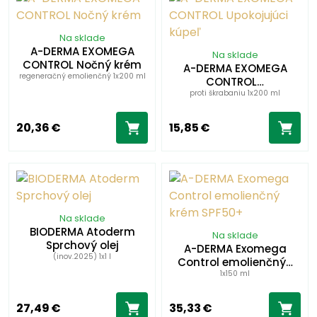
Na sklade
A-DERMA EXOMEGA
Na sklade
CONTROL Nočný krém
A-DERMA EXOMEGA
regeneračný emolienčný 1x200 ml
CONTROL…
proti škrabaniu 1x200 ml
20,36 €
15,85 €
Na sklade
BIODERMA Atoderm
Na sklade
Sprchový olej
A-DERMA Exomega
(inov.2025) 1x1 l
Control emolienčný…
1x150 ml
27,49 €
35,33 €