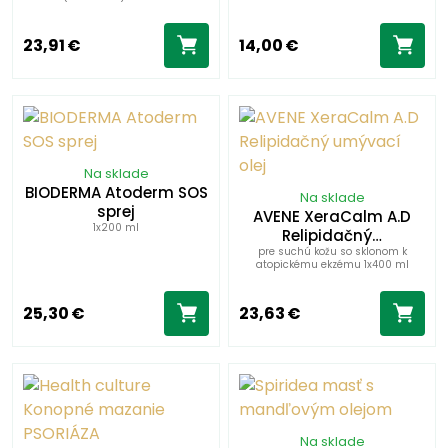
23,91 €
14,00 €
Na sklade
BIODERMA Atoderm SOS
Na sklade
sprej
AVENE XeraCalm A.D
1x200 ml
Relipidačný…
pre suchú kožu so sklonom k
atopickému ekzému 1x400 ml
25,30 €
23,63 €
Na sklade