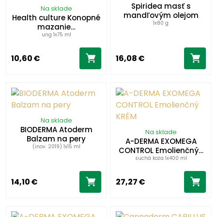
Spiridea masť s
Na sklade
mandľovým olejom
Health culture Konopné
1x80 g
mazanie…
ung 1x75 ml
10,60 €
16,08 €
Na sklade
BIODERMA Atoderm
Na sklade
Balzam na pery
A-DERMA EXOMEGA
(inov. 2019) 1x15 ml
CONTROL Emolienčný…
suchá koža 1x400 ml
14,10 €
27,27 €