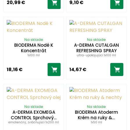
20,99 €
9,10 €
Na sklade
Na sklade
BIODERMA Nodé K
A-DERMA CUTALGAN
Koncentrát
REFRESHING SPRAY
1x100 ml
ultra-upokojujúci 1x100 ml
18,16 €
14,67 €
Na sklade
Na sklade
A-DERMA EXOMEGA
BIODERMA Atoderm
CONTROL Sprchový…
Krém na ruky &…
emolienčný, zvláčňujúci 1x200 ml
1x50 ml