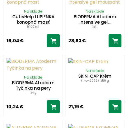
Na sklade
Na sklade
CutisHelp LUPIENKA
BIODERMA Atoderm
konopná masť
Intensive gel…
1x100 ml
1x1 l
16,04 €
28,53 €
Na sklade
SKIN-CAP Krém
Na sklade
(inov.2022) 1x50 g
BIODERMA Atoderm
Tyčinka na pery
1x4 g
10,24 €
21,19 €