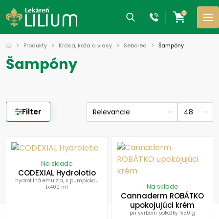
0
Produkty
Krása, koža a vlasy
Seborea
Šampóny
Šampóny
Filter
Na sklade
CODEXIAL Hydrolotio
hydrofilná emulzia, s pumpičkou
Na sklade
1x400 ml
Cannaderm ROBÁTKO
upokojujúci krém
pri svrbení pokožky 1x50 g