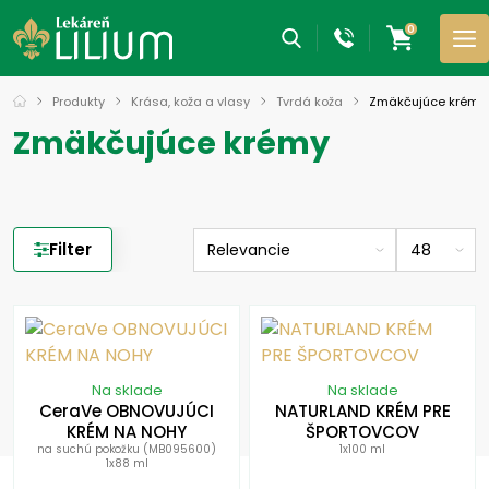
0
Produkty
Krása, koža a vlasy
Tvrdá koža
Zmäkčujúce krémy
Zmäkčujúce krémy
Filter
Na sklade
Na sklade
CeraVe OBNOVUJÚCI
NATURLAND KRÉM PRE
KRÉM NA NOHY
ŠPORTOVCOV
na suchú pokožku (MB095600)
1x100 ml
1x88 ml