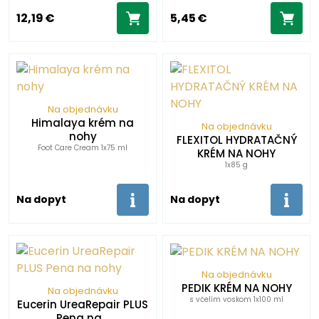
12,19 €
5,45 €
Na objednávku
Himalaya krém na
Na objednávku
nohy
FLEXITOL HYDRATAČNÝ
Foot Care Cream 1x75 ml
KRÉM NA NOHY
1x85 g
Na dopyt
Na dopyt
Na objednávku
PEDIK KRÉM NA NOHY
Na objednávku
s včelím voskom 1x100 ml
Eucerin UreaRepair PLUS
Pena na…