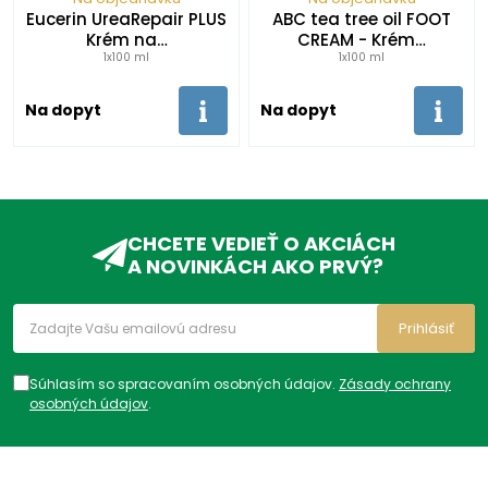
Eucerin UreaRepair PLUS
ABC tea tree oil FOOT
Krém na…
CREAM - Krém…
1x100 ml
1x100 ml
Na dopyt
Na dopyt
CHCETE VEDIEŤ O AKCIÁCH
A NOVINKÁCH AKO PRVÝ?
Prihlásiť
Súhlasím so spracovaním osobných údajov.
Zásady ochrany
osobných údajov
.