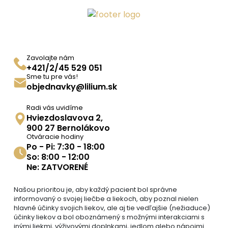
Zavolajte nám
+421/2/45 529 051
Sme tu pre vás!
objednavky@lilium.sk
Radi vás uvidíme
Hviezdoslavova 2,
900 27 Bernolákovo
Otváracie hodiny
Po - Pi: 7:30 - 18:00
So: 8:00 - 12:00
Ne: ZATVORENÉ
Našou prioritou je, aby každý pacient bol správne
informovaný o svojej liečbe a liekoch, aby poznal nielen
hlavné účinky svojich liekov, ale aj tie vedľajšie (nežiaduce)
účinky liekov a bol oboznámený s možnými interakciami s
inými liekmi, výživovými doplnkami, jedlom alebo nápojmi.