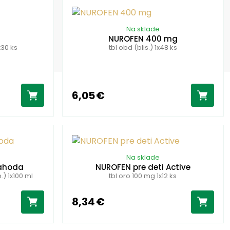
Na sklade
NUROFEN 400 mg
x30 ks
tbl obd (blis.) 1x48 ks
6,05 €
Na sklade
Jahoda
NUROFEN pre deti Active
.) 1x100 ml
tbl oro 100 mg 1x12 ks
8,34 €