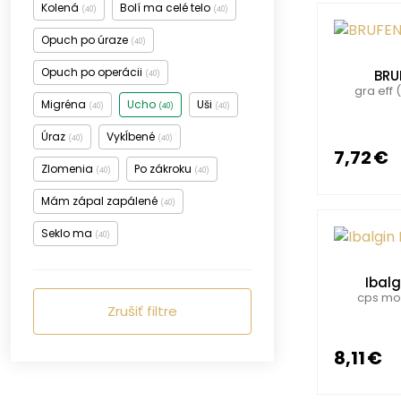
Kolená
Bolí ma celé telo
(40)
(40)
Opuch po úraze
(40)
Opuch po operácii
BRU
(40)
gra eff 
Migréna
Ucho
Uši
(40)
(40)
(40)
Úraz
Vykĺbené
(40)
(40)
7,72 €
Zlomenia
Po zákroku
(40)
(40)
Mám zápal zapálené
(40)
Seklo ma
(40)
Pechladol mi chrbát
(40)
Ibal
cps mol
Bolesť
Šľachy
(7)
(7)
Zrušiť filtre
Mám horúčku
(30)
8,11 €
Na vnútorné použitie
(30)
Na vonkajšie použitie
(30)