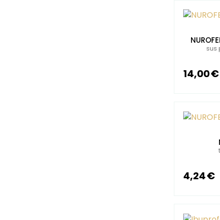
Na horúčku
Na zápal
(30)
(30)
Na seknutie
(30)
NUROFE
Kombinované lieky
(2)
sus 
14,00 €
4,24 €