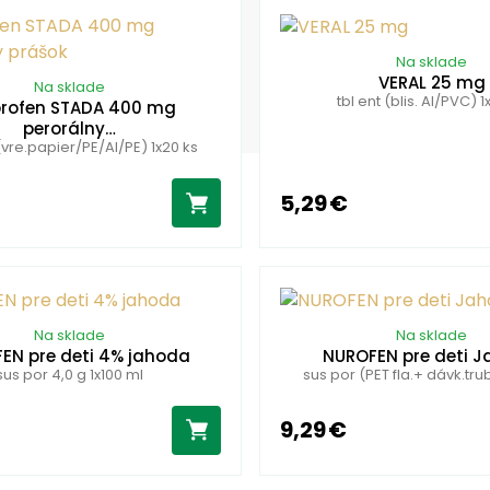
Na sklade
VERAL 25 mg
Na sklade
tbl ent (blis. Al/PVC) 1
profen STADA 400 mg
perorálny…
(vre.papier/PE/Al/PE) 1x20 ks
5,29 €
Na sklade
Na sklade
EN pre deti 4% jahoda
NUROFEN pre deti 
sus por 4,0 g 1x100 ml
sus por (PET fla.+ dávk.trub
9,29 €