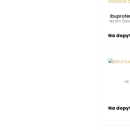
Ibuprofe
tbl flm (b
Na dopy
sir
Na dopy