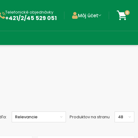
Telefonické objednávky
0
Môj účet
+421/2/45 529 051
dľa:
Produktov na stranu