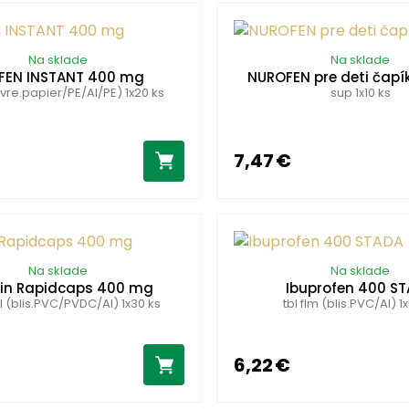
Na sklade
Na sklade
FEN INSTANT 400 mg
NUROFEN pre deti čapí
(vre.papier/PE/Al/PE) 1x20 ks
sup 1x10 ks
7,47 €
Na sklade
Na sklade
gin Rapidcaps 400 mg
Ibuprofen 400 S
 (blis.PVC/PVDC/Al) 1x30 ks
tbl flm (blis.PVC/Al) 1
6,22 €