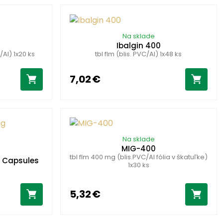
Na sklade
g
Ibalgin 400
Al) 1x20 ks
tbl flm (blis. PVC/Al) 1x48 ks
7,02 €
Na sklade
MIG-400
tbl flm 400 mg (blis.PVC/Al fólia v škatuľke)
 Capsules
1x30 ks
5,32 €