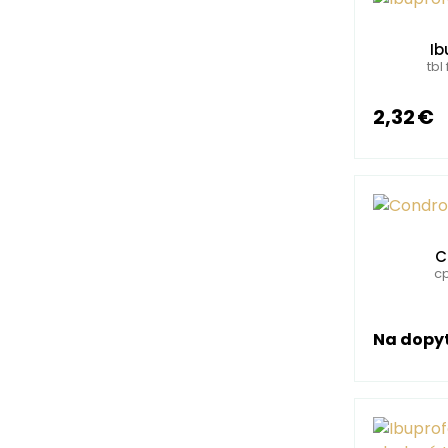
Ib
tbl
2,32 €
C
cp
Na dopy