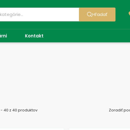
Hľadať
árni
Kontakt
 - 40 z 40 produktov
Zoradiť po