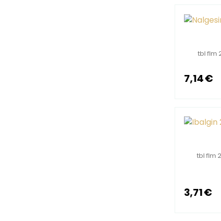
Na užívanie
Na potieranie
(30)
(30)
Na nalepenie
(30)
Niečo hrejivé
(30)
tbl flm
Niečo chladivé
Reuma
(30)
(30)
7,14 €
Artróza
Artritída
(30)
(30)
Opuchnuté kĺby
(30)
Vysoká kyselina močová
(30)
Záchvat dny
Dna
(30)
(30)
tbl flm 
Niečo pre tehotné
(30)
Niečo pre kojace
(30)
3,71 €
Od bolesti
Zápalu
(30)
(30)
Seknutia
Horúčky
(30)
(30)