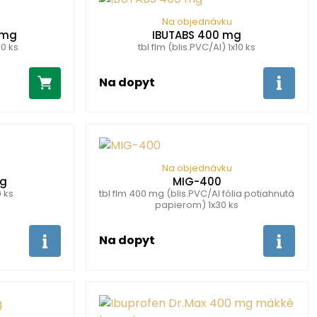
Na objednávku
 mg
IBUTABS 400 mg
80 ks
tbl flm (blis.PVC/Al) 1x10 ks
Na dopyt
Na objednávku
mg
MIG-400
0 ks
tbl flm 400 mg (blis.PVC/Al fólia potiahnutá
papierom) 1x30 ks
Na dopyt