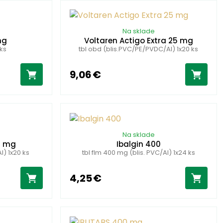
Na sklade
mg
Voltaren Actigo Extra 25 mg
 ks
tbl obd (blis.PVC/PE/PVDC/Al) 1x20 ks
9,06 €
Na sklade
5 mg
Ibalgin 400
) 1x20 ks
tbl flm 400 mg (blis. PVC/Al) 1x24 ks
4,25 €