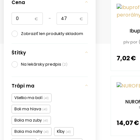
Cena
-
€
€
Ibu
Zobraziť len produkty skladom
plv por 
Štítky
7,02 €
Na lekársky predpis
(2)
Trápi ma
Všetko ma bolí
(40)
NUROF
Boli ma hlava
(40)
Bolia ma zuby
14,07 €
(40)
Bolia ma nohy
Kĺby
(40)
(40)