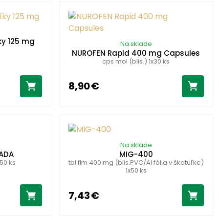
ky 125 mg
Na sklade
NUROFEN Rapid 400 mg Capsules
cps mol (blis.) 1x30 ks
8,90 €
Na sklade
TADA
MIG-400
x50 ks
tbl flm 400 mg (blis.PVC/Al fólia v škatuľke)
1x50 ks
7,43 €