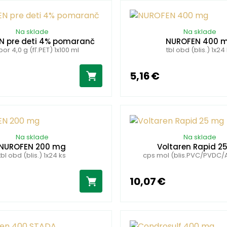
Na sklade
Na sklade
N pre deti 4% pomaranč
NUROFEN 400 
por 4,0 g (fľ.PET) 1x100 ml
tbl obd (blis.) 1x24
5,16 €
Na sklade
Na sklade
NUROFEN 200 mg
Voltaren Rapid 2
tbl obd (blis.) 1x24 ks
cps mol (blis.PVC/PVDC/Al
10,07 €