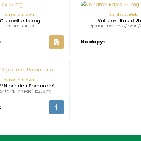
Na objednávku
Na objednávku
Oramellox 15 mg
Voltaren Rapid 2
tbl oro 1x30 ks
cps mol (blis.PVC/PVDC/Al
t
Na dopyt
Na objednávku
EN pre deti Pomaranč
or (fľ.PET hnedá) 1x200 ml
t