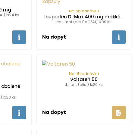
00 mg
Na objednávku
Al) 1x24 ks
Ibuprofen Dr.Max 400 mg mäkké…
cps mol (blis.PVC/Al) 1x30 ks
Na dopyt
Na objednávku
Voltaren 50
tbl ent (blis.) 1x20 ks
 obalené
) 1x30 ks
Na dopyt