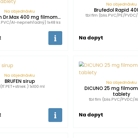
Na objednávku
Brufedol Rapid 4
Na objednávku
tbl flm (blis.PVC/PE/PVDC/
n Dr.Max 400 mg filmom…
lis.PVC/Al-nepriehľadný) 1x48 ks
t
Na dopyt
Na objednávku
BRUFEN sirup
Na objednávku
 (fľ.PET+striek.) 1x100 ml
DICUNO 25 mg filmom
tablety
tbl flm (blis.PVC/PVDC/Al
t
Na dopyt