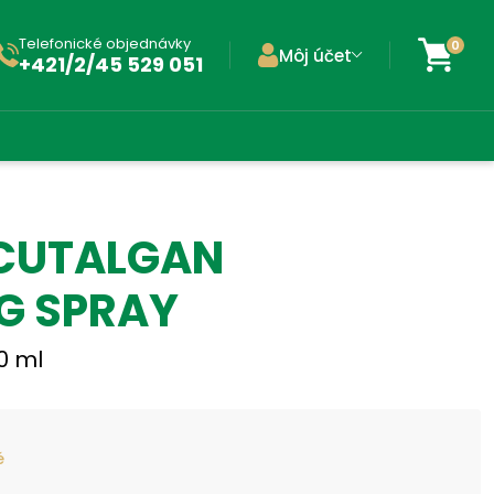
Telefonické objednávky
0
Môj účet
+421/2/45 529 051
CUTALGAN
G SPRAY
0 ml
é