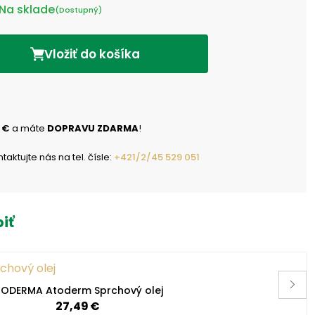
Na sklade
(Dostupný)
Vložiť do košíka
 €
a máte
DOPRAVU ZDARMA
!
ktujte nás na tel. čísle:
+421/2/45 529 051
iť
IODERMA Atoderm Sprchový olej
27,49 €