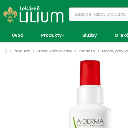
Úvod
Produkty
Služby
O lek
Produkty
Krása, koža a vlasy
Psoriáza
Maste, gély, 