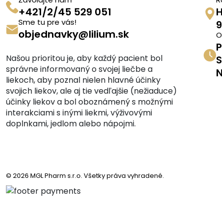
+421/2/45 529 051
H
Sme tu pre vás!
9
objednavky@lilium.sk
O
P
Našou prioritou je, aby každý pacient bol
S
správne informovaný o svojej liečbe a
N
liekoch, aby poznal nielen hlavné účinky
svojich liekov, ale aj tie vedľajšie (nežiaduce)
účinky liekov a bol oboznámený s možnými
interakciami s inými liekmi, výživovými
doplnkami, jedlom alebo nápojmi.
© 2026 MGL Pharm s.r.o. Všetky práva vyhradené.