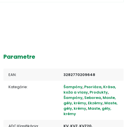
Parametre
EAN:
3282770209648
Kategórie:
Šampóny
,
Psoriáza
,
Krása,
koža a vlasy
,
Produkty
,
Šampóny
,
Seborea
,
Maste,
gély, krémy
,
Ekzémy
,
Maste,
gély, krémy
,
Maste, gély,
krémy
ADC Klasifikácia:
KV, KVZ, KVZ20,