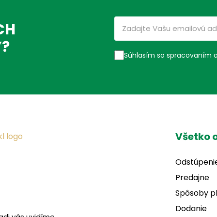
CH
Ý?
Súhlasím so spracovaním 
Všetko 
Odstúpeni
Predajne
Spôsoby p
Dodanie
adi vás uvidíme