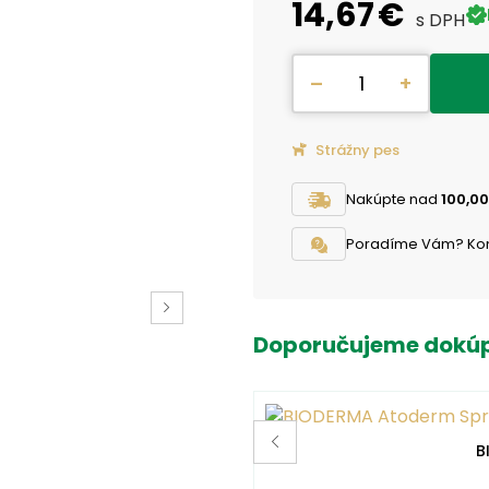
14,67 €
s DPH
–
+
Strážny pes
Nakúpte nad
100,00
Poradíme Vám? Konta
Doporučujeme dokúp
B