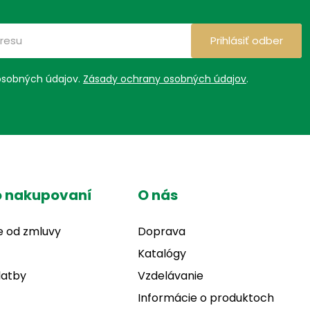
Prihlásiť odber
osobných údajov.
Zásady ochrany osobných údajov
.
o nakupovaní
O nás
e od zmluvy
Doprava
Katalógy
latby
Vzdelávanie
Informácie o produktoch