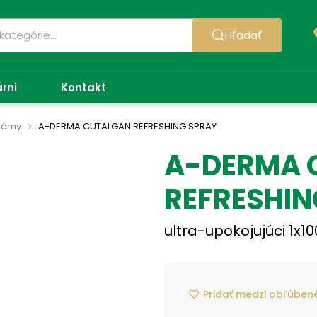
Hľadať
árni
Kontakt
krémy
A-DERMA CUTALGAN REFRESHING SPRAY
A-DERMA 
REFRESHIN
ultra-upokojujúci 1x10
Pridať medzi obľúben