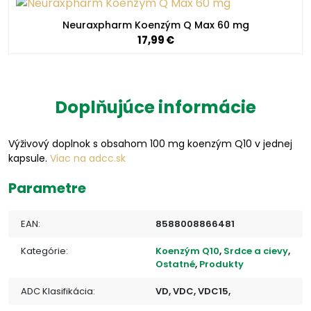
Neuraxpharm Koenzým Q Max 60 mg
17,99 €
Doplňujúce informácie
Výživový doplnok s obsahom 100 mg koenzým Q10 v jednej
kapsule.
Viac na adcc.sk
Parametre
EAN:
8588008866481
Kategórie:
Koenzým Q10
,
Srdce a cievy
,
Ostatné
,
Produkty
ADC Klasifikácia:
VD, VDC, VDC15,