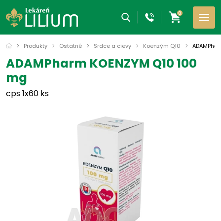
0
Produkty
Ostatné
Srdce a cievy
Koenzým Q10
ADAMPhar
ADAMPharm KOENZYM Q10 100
mg
cps 1x60 ks