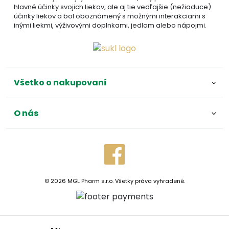
hlavné účinky svojich liekov, ale aj tie vedľajšie (nežiaduce)
účinky liekov a bol oboznámený s možnými interakciami s
inými liekmi, výživovými doplnkami, jedlom alebo nápojmi.
Všetko o nakupovaní
O nás
© 2026 MGL Pharm s.r.o. Všetky práva vyhradené.