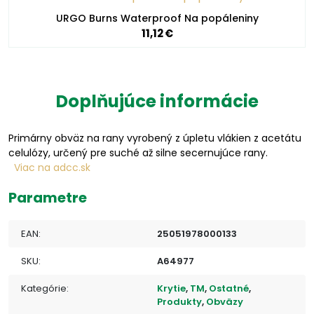
URGO Burns Waterproof Na popáleniny
11,12 €
Doplňujúce informácie
Primárny obväz na rany vyrobený z úpletu vlákien z acetátu
celulózy, určený pre suché až silne secernujúce rany.
Viac na adcc.sk
Parametre
EAN:
25051978000133
SKU:
A64977
Kategórie:
Krytie
,
TM
,
Ostatné
,
Produkty
,
Obväzy