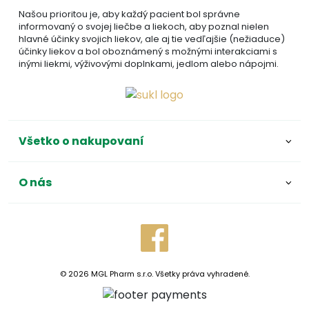
Našou prioritou je, aby každý pacient bol správne
informovaný o svojej liečbe a liekoch, aby poznal nielen
hlavné účinky svojich liekov, ale aj tie vedľajšie (nežiaduce)
účinky liekov a bol oboznámený s možnými interakciami s
inými liekmi, výživovými doplnkami, jedlom alebo nápojmi.
Všetko o nakupovaní
O nás
© 2026 MGL Pharm s.r.o. Všetky práva vyhradené.