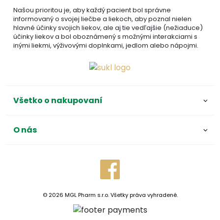
Našou prioritou je, aby každý pacient bol správne
informovaný o svojej liečbe a liekoch, aby poznal nielen
hlavné účinky svojich liekov, ale aj tie vedľajšie (nežiaduce)
účinky liekov a bol oboznámený s možnými interakciami s
inými liekmi, výživovými doplnkami, jedlom alebo nápojmi.
Všetko o nakupovaní
O nás
© 2026 MGL Pharm s.r.o. Všetky práva vyhradené.