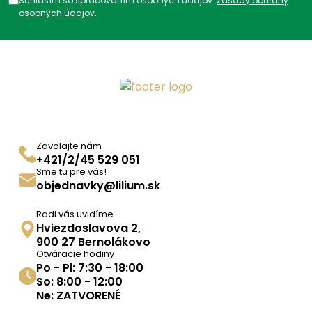
Súhlasím so spracovaním osobných údajov.
Zásady ochrany
ZPA04FZ,
osobných údajov
.
Zavolajte nám
+421/2/45 529 051
Sme tu pre vás!
objednavky@lilium.sk
Radi vás uvidíme
Hviezdoslavova 2,
900 27 Bernolákovo
Otváracie hodiny
Po - Pi: 7:30 - 18:00
So: 8:00 - 12:00
Ne: ZATVORENÉ