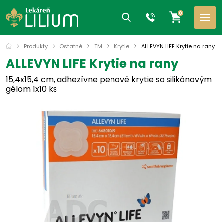
0
Produkty
Ostatné
TM
Krytie
ALLEVYN LIFE Krytie na rany
ALLEVYN LIFE Krytie na rany
15,4x15,4 cm, adhezívne penové krytie so silikónovým
gélom 1x10 ks