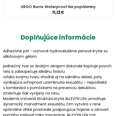
URGO Burns Waterproof Na popáleniny
11,12 €
Doplňujúce informácie
Adhezívne päť - vrstvové hydrocelulárne penové krytie so
silikónovým gélom.
jedinečný tvar so širokým okrajom dokonale kopíruje povrch
tela a zabezpečuje ideálnu fixáciu
vďaka svojmu tvaru vhodné aj na sakrálnu oblasť, päty
vynikajúca schopnosť uzamknutia exsudátu – nepodteká
v kombinácii s pomôckami na prevenciu dekubitov,
zmierňuje tlak vyvíjaný na ranu.
Moderná vrstvená štruktúra krytia ALLEVYN Life umožňuje
dynamický manažment exsudátu, čím vytvára v rane
optimálne vlhké prostredie podporujúce hojenie a zároveň
pomáha znižovať riziko macerácie. ALLEVYN Life má