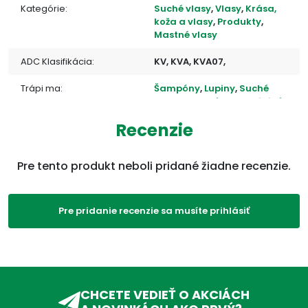
Kategórie:
Suché vlasy
,
Vlasy
,
Krása,
koža a vlasy
,
Produkty
,
Mastné vlasy
ADC Klasifikácia:
KV, KVA, KVA07,
Trápi ma:
Šampóny
,
Lupiny
,
Suché
vlasy
,
Mastné vlasy
,
Citlivá
pokožka
Recenzie
Pre tento produkt neboli pridané žiadne recenzie.
Pre pridanie recenzie sa musíte prihlásiť
CHCETE VEDIEŤ O AKCIÁCH