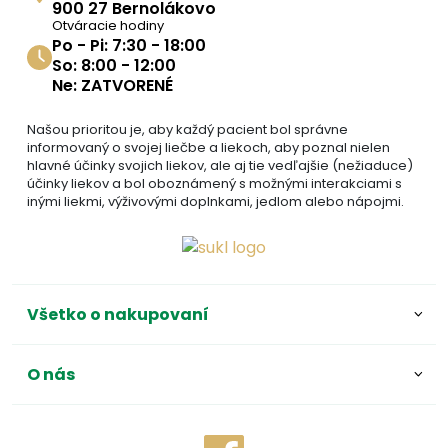
900 27 Bernolákovo
Otváracie hodiny
Po - Pi: 7:30 - 18:00
So: 8:00 - 12:00
Ne: ZATVORENÉ
Našou prioritou je, aby každý pacient bol správne
informovaný o svojej liečbe a liekoch, aby poznal nielen
hlavné účinky svojich liekov, ale aj tie vedľajšie (nežiaduce)
účinky liekov a bol oboznámený s možnými interakciami s
inými liekmi, výživovými doplnkami, jedlom alebo nápojmi.
Všetko o nakupovaní
O nás