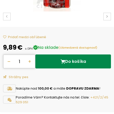
Pridať medzi obľúbené
9,89 €
Na sklade
(Obmedzená dostupnosť)
s DPH
–
+
Do košíka
Strážny pes
Nakúpte nad
100,00 €
a máte
DOPRAVU ZDARMA
!
Poradíme Vám? Kontaktujte nás na tel. čísle:
+421/2/45
529 051