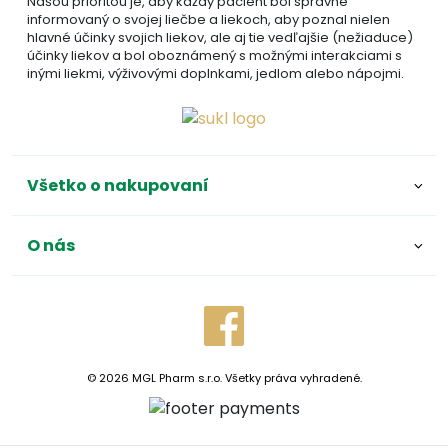
Našou prioritou je, aby každý pacient bol správne
informovaný o svojej liečbe a liekoch, aby poznal nielen
hlavné účinky svojich liekov, ale aj tie vedľajšie (nežiaduce)
účinky liekov a bol oboznámený s možnými interakciami s
inými liekmi, výživovými doplnkami, jedlom alebo nápojmi.
Všetko o nakupovaní
O nás
© 2026 MGL Pharm s.r.o. Všetky práva vyhradené.