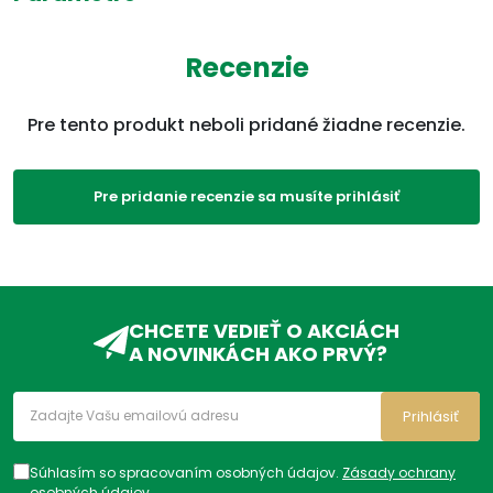
EAN:
5709976270206
Recenzie
Kategórie:
Ginkgo
,
Srdce a cievy
,
Ostatné
,
Produkty
Pre tento produkt neboli pridané žiadne recenzie.
ADC Klasifikácia:
VD, VDC, VDC05,
Pre pridanie recenzie sa musíte prihlásiť
CHCETE VEDIEŤ O AKCIÁCH
A NOVINKÁCH AKO PRVÝ?
Prihlásiť
Súhlasím so spracovaním osobných údajov.
Zásady ochrany
osobných údajov
.