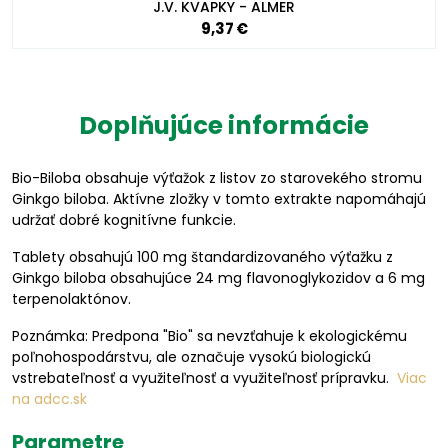
J.V. KVAPKY - ALMER
9,37 €
Doplňujúce informácie
Bio-Biloba obsahuje výťažok z listov zo starovekého stromu
Ginkgo biloba. Aktívne zložky v tomto extrakte napomáhajú
udržať dobré kognitívne funkcie.
Tablety obsahujú 100 mg štandardizovaného výťažku z
Ginkgo biloba obsahujúce 24 mg flavonoglykozidov a 6 mg
terpenolaktónov.
Poznámka: Predpona "Bio" sa nevzťahuje k ekologickému
poľnohospodárstvu, ale označuje vysokú biologickú
vstrebateľnosť a využiteľnosť a využiteľnosť prípravku.
Viac
na adcc.sk
Parametre