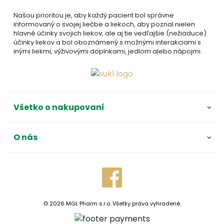
Našou prioritou je, aby každý pacient bol správne
informovaný o svojej liečbe a liekoch, aby poznal nielen
hlavné účinky svojich liekov, ale aj tie vedľajšie (nežiaduce)
účinky liekov a bol oboznámený s možnými interakciami s
inými liekmi, výživovými doplnkami, jedlom alebo nápojmi.
Všetko o nakupovaní
O nás
© 2026 MGL Pharm s.r.o. Všetky práva vyhradené.