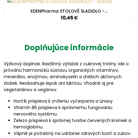
EDENPharma STOLOVÉ SLADIDLO -…
10,45 €
Doplňujúce informácie
Výživový doplnok. R
astlinný výťažok z cukrovej trstiny. Ide o
prírodnú harmonickú sústavu organických vitamínov,
minerálov, enzýmov, aminokyselín a ďalších aktívnych
zložiek. Neobsahuje lepok ani laktózu. Vhodné aj pre
vegetariánov a vegánov.
Horčík prispieva k zníženiu vyčerpania a únavy
Vitamín B6 prispieva k správnemu fungovaniu
nervového systému.
Železo prispieva k správnej tvorbe červených krviniek a
hemoglobínu.
Vápnik je potrebný na udržanie zdravých kostí a zubov.