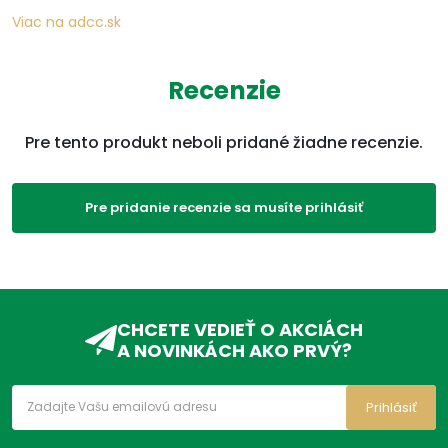
Viac na adcc.sk
Parametre
Recenzie
EAN:
8588007527093
Pre tento produkt neboli pridané žiadne recenzie.
Kategórie:
Sladidlá
,
Diabetes
,
Ostatné
,
Produkty
Pre pridanie recenzie sa musíte prihlásiť
ADC Klasifikácia:
VD, VDA, VDA12, VDA12Z,
VDA12ZC,
Trápi ma:
Umelé sladidlá
,
Glukopur
,
Sladidlo pri hnačkách
,
Sladidlo pri zvracaní
,
CHCETE VEDIEŤ O AKCIÁCH
Stéviové sladidlo
A NOVINKÁCH AKO PRVÝ?
Prihlásiť