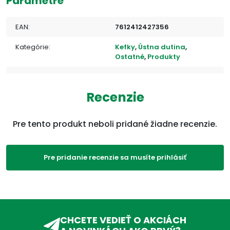
Parametre
EAN:
7612412427356
Kategórie:
Kefky
,
Ústna dutina
,
Ostatné
,
Produkty
ADC Klasifikácia:
ZP, ZPM, ZPM01, ZPM01B,
ZPM01BA,
Recenzie
Pre tento produkt neboli pridané žiadne recenzie.
Pre pridanie recenzie sa musíte prihlásiť
CHCETE VEDIEŤ O AKCIÁCH