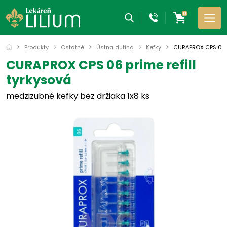
0
Produkty
Ostatné
Ústna dutina
Kefky
CURAPROX CPS 06 pr
CURAPROX CPS 06 prime refill
tyrkysová
medzizubné kefky bez držiaka 1x8 ks