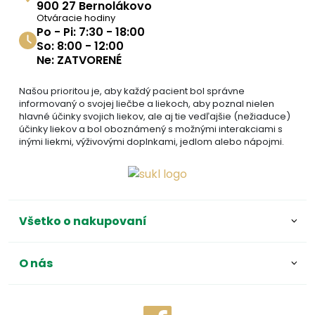
900 27 Bernolákovo
Otváracie hodiny
Po - Pi: 7:30 - 18:00
So: 8:00 - 12:00
Ne: ZATVORENÉ
Našou prioritou je, aby každý pacient bol správne
informovaný o svojej liečbe a liekoch, aby poznal nielen
hlavné účinky svojich liekov, ale aj tie vedľajšie (nežiaduce)
účinky liekov a bol oboznámený s možnými interakciami s
inými liekmi, výživovými doplnkami, jedlom alebo nápojmi.
Všetko o nakupovaní
O nás