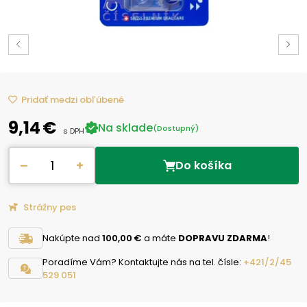
Pridať medzi obľúbené
9,14 €
Na sklade
(Dostupný)
s DPH
–
+
Do košíka
Strážny pes
Nakúpte nad
100,00 €
a máte
DOPRAVU ZDARMA
!
Poradíme Vám? Kontaktujte nás na tel. čísle:
+421/2/45
529 051