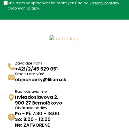
Súhlasím so spracovaním osobných údajov.
Zásady ochrany
Kategórie:
Sladidlá
,
Diabetes
,
osobných údajov
.
Ostatné
,
Produkty
ADC Klasifikácia:
VD, VDA, VDA12, VDA12A,
VDA12AA,
Trápi ma:
Umelé sladidlá
,
Glukopur
,
Sladidlo pri hnačkách
,
Sladidlo pri zvracaní
Zavolajte nám
+421/2/45 529 051
Sme tu pre vás!
objednavky@lilium.sk
Radi vás uvidíme
Hviezdoslavova 2,
900 27 Bernolákovo
Otváracie hodiny
Po - Pi: 7:30 - 18:00
So: 8:00 - 12:00
Ne: ZATVORENÉ