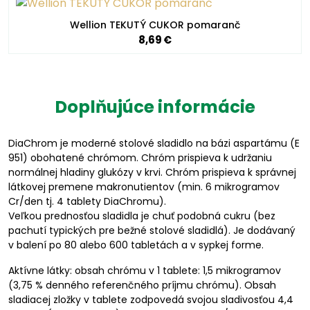
Wellion TEKUTÝ CUKOR pomaranč
8,69 €
Doplňujúce informácie
DiaChrom je moderné stolové sladidlo na bázi aspartámu (E
951) obohatené chrómom. Chróm prispieva k udržaniu
normálnej hladiny glukózy v krvi. Chróm prispieva k správnej
látkovej premene makronutientov (min. 6 mikrogramov
Cr/den tj. 4 tablety DiaChromu).
Veľkou prednosťou sladidla je chuť podobná cukru (bez
pachutí typických pre bežné stolové sladidlá). Je dodávaný
v balení po 80 alebo 600 tabletách a v sypkej forme.
Aktívne látky: obsah chrómu v 1 tablete: 1,5 mikrogramov
(3,75 % denného referenčného príjmu chrómu). Obsah
sladiacej zložky v tablete zodpovedá svojou sladivosťou 4,4