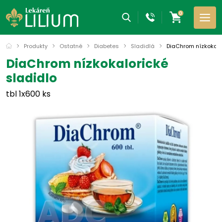
0
Produkty
Ostatné
Diabetes
Sladidlá
DiaChrom nízkokalo
DiaChrom nízkokalorické
sladidlo
tbl 1x600 ks