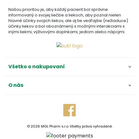
Našou prioritou je, aby každý pacient bol správne
informovaný o svojej liečbe a liekoch, aby poznal nielen
hlavné účinky svojich liekov, ale aj tie vedľajšie (nežiaduce)
účinky liekov a bol oboznámený s možnými interakciami s
inými liekmi, výživovými doplnkami, jedlom alebo nápojmi.
Všetko o nakupovaní
O nás
© 2026 MGL Pharm s.r.o. Všetky práva vyhradené.