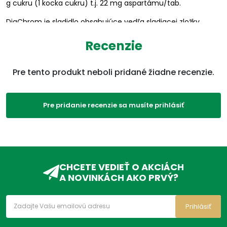
g cukru (1 kocka cukru) t.j. 22 mg aspartámu/tab.
DiaChrom je sladidlo obsahujúce vedľa sladiacej zložky
(aspartám E 951) aj trojmocný chróm označovaný ako
Recenzie
glukózotolerančný faktor (vo vode veľmi dobre rozpustný
špeciálny komplex biochemicky aktívneho, organicky
viazaného trojmocného chrómu).
Pre tento produkt neboli pridané žiadne recenzie.
DiaChrom je určený pre všetky osoby, ktoré obmedzujú
príjem cukru a ktoré chcú sladiť zdravo.
Pre pridanie recenzie sa musíte prihlásiť
Súvisiace informácie:
Energetická hodnota 1 tablety: 3,3 kJ/0,77 kcal, bielkoviny 27
mg, sacharidy (laktóza) 167,4 mg, tuky 0,2 mg.
Ministerstvo zdravotníctva obmedzuje vyhláškou príjem
chrómu na 200 μg/deň. Toto množstvo je obsiahnuté v 133
tabletách alebo v 220 g sypkého sladidla.
CHCETE VEDIEŤ O AKCIÁCH
Viac na adcc.sk
A NOVINKÁCH AKO PRVÝ?
Parametre
Prihlásiť
EAN:
8594029930230