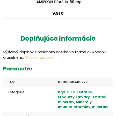
JAMIESON DRASLÍK 50 mg
9,91 €
Doplňujúce informácie
Výživový doplnok s obsahom daslíka vo forme glukónanu
draselného.
Viac na adcc.sk
Parametre
EAN:
8595566409777
Kategórie:
Krytie
,
TM
,
Ostatné
,
Produkty
,
Obväzy
,
Ostatné
minerály
,
Minerály
,
Imunita, vitamíny, minerály