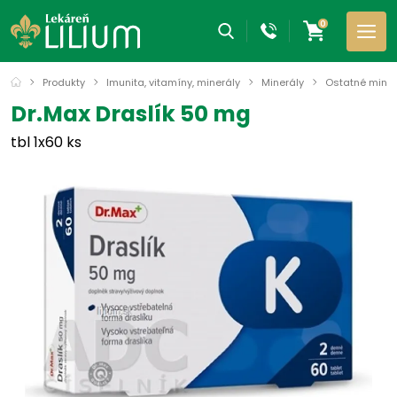
0
Produkty
Imunita, vitamíny, minerály
Minerály
Ostatné miner
Dr.Max Draslík 50 mg
tbl 1x60 ks