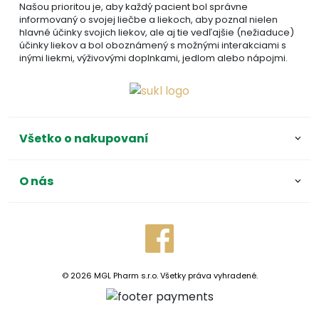
Našou prioritou je, aby každý pacient bol správne
informovaný o svojej liečbe a liekoch, aby poznal nielen
hlavné účinky svojich liekov, ale aj tie vedľajšie (nežiaduce)
účinky liekov a bol oboznámený s možnými interakciami s
inými liekmi, výživovými doplnkami, jedlom alebo nápojmi.
Všetko o nakupovaní
O nás
© 2026 MGL Pharm s.r.o. Všetky práva vyhradené.