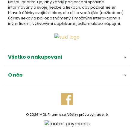
Našou prioritou je, aby každý pacient bol správne
informovaný o svojej liečbe a liekoch, aby poznal nielen
hlavné účinky svojich liekov, ale aj tie vedľajšie (nežiaduce)
účinky liekov a bol oboznámený s možnými interakciami s
inými liekmi, výživovými doplnkami, jedlom alebo nápojmi.
Všetko o nakupovaní
O nás
© 2026 MGL Pharm s.r.o. Všetky práva vyhradené.