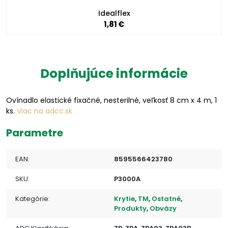
Idealflex
1,81 €
Doplňujúce informácie
Ovínadlo elastické fixačné, nesterilné, veľkosť 8 cm x 4 m, 1
ks.
Viac na adcc.sk
Parametre
EAN:
8595566423780
SKU:
P3000A
Kategórie:
Krytie
,
TM
,
Ostatné
,
Produkty
,
Obväzy