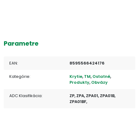
Parametre
EAN:
8595566424176
Kategórie:
Krytie
,
TM
,
Ostatné
,
Produkty
,
Obväzy
ADC Klasifikácia:
ZP, ZPA, ZPA01, ZPA01B,
ZPA01BF,