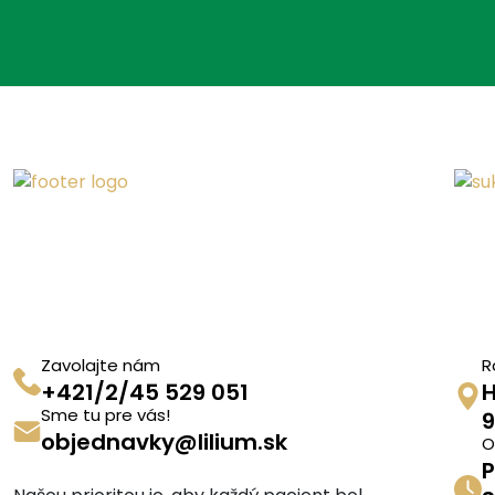
Zavolajte nám
R
+421/2/45 529 051
H
Sme tu pre vás!
9
objednavky@lilium.sk
O
P