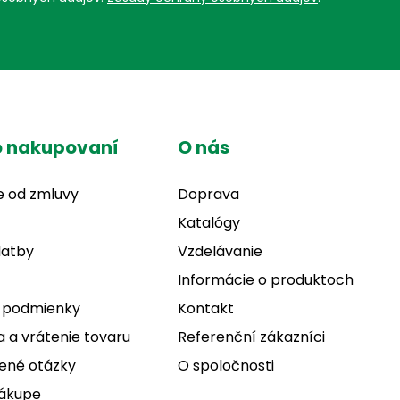
o nakupovaní
O nás
e od zmluvy
Doprava
Katalógy
latby
Vzdelávanie
Informácie o produktoch
 podmienky
Kontakt
 a vrátenie tovaru
Referenční zákazníci
ené otázky
O spoločnosti
nákupe