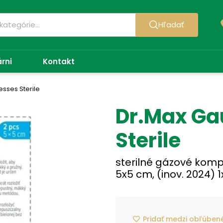
Hľadať
árni
Kontakt
sses Sterile
Dr.Max Ga
Sterile
sterilné gázové kompre
5x5 cm, (inov. 2024) 1
Pridať medzi obľúben