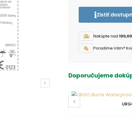
Zistiť dostup
Nakúpte nad
100,00
Poradíme Vám? Konta
Doporučujeme dokúp
URGO