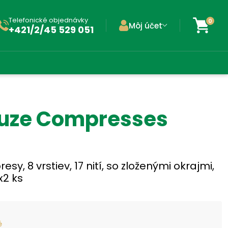
Telefonické objednávky
0
Môj účet
+421/2/45 529 051
uze Compresses
sy, 8 vrstiev, 17 nití, so zloženými okrajmi,
x2 ks
é