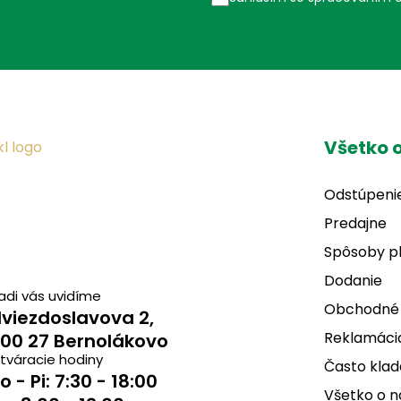
Všetko 
Odstúpeni
Predajne
Spôsoby p
Dodanie
adi vás uvidíme
Obchodné
viezdoslavova 2,
Reklamácia
00 27 Bernolákovo
tváracie hodiny
Často klad
o - Pi: 7:30 - 18:00
Všetko o 