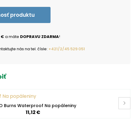
nosť produktu
 €
a máte
DOPRAVU ZDARMA
!
ktujte nás na tel. čísle:
+421/2/45 529 051
iť
 Burns Waterproof Na popáleniny
11,12 €