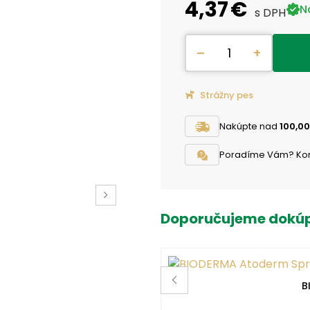
4,37 €
N
s DPH
–
+
Strážny pes
Nakúpte nad
100,00
Poradíme Vám? Konta
Doporučujeme dokúp
B