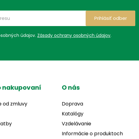
Prihlásiť odber
osobných údajov.
Zásady ochrany osobných údajov
.
o nakupovaní
O nás
e od zmluvy
Doprava
Katalógy
latby
Vzdelávanie
Informácie o produktoch