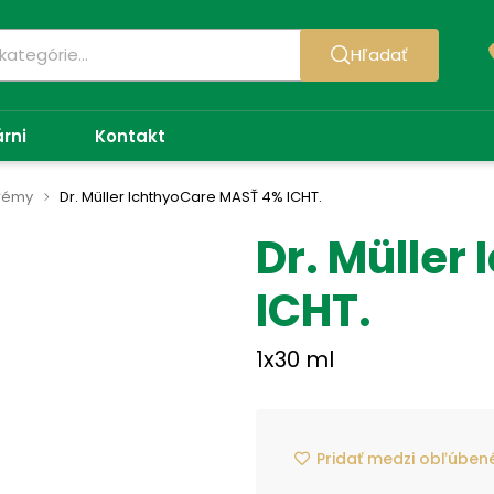
Hľadať
árni
Kontakt
krémy
Dr. Müller IchthyoCare MASŤ 4% ICHT.
Dr. Müller
ICHT.
1x30 ml
Pridať medzi obľúben