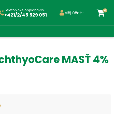
Telefonické objednávky
0
Môj účet
+421/2/45 529 051
 IchthyoCare MASŤ 4%
é