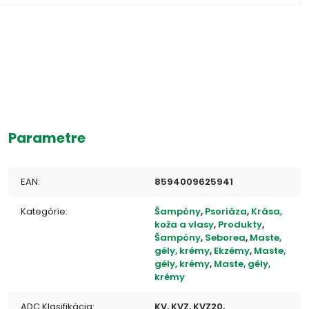
Parametre
EAN:
8594009625941
Kategórie:
Šampóny
,
Psoriáza
,
Krása,
koža a vlasy
,
Produkty
,
Šampóny
,
Seborea
,
Maste,
gély, krémy
,
Ekzémy
,
Maste,
gély, krémy
,
Maste, gély,
krémy
ADC Klasifikácia:
KV, KVZ, KVZ20,