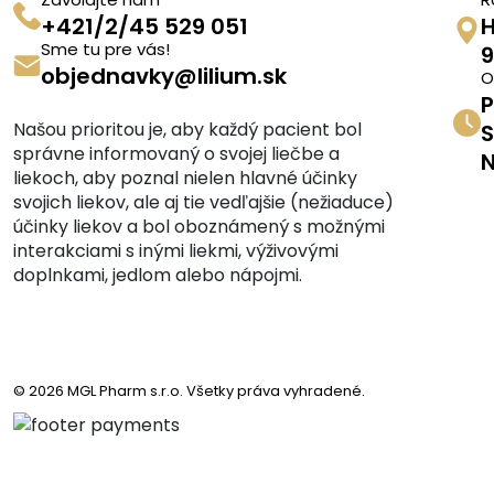
+421/2/45 529 051
H
Sme tu pre vás!
9
objednavky@lilium.sk
O
P
Našou prioritou je, aby každý pacient bol
S
správne informovaný o svojej liečbe a
N
liekoch, aby poznal nielen hlavné účinky
svojich liekov, ale aj tie vedľajšie (nežiaduce)
účinky liekov a bol oboznámený s možnými
interakciami s inými liekmi, výživovými
doplnkami, jedlom alebo nápojmi.
© 2026 MGL Pharm s.r.o. Všetky práva vyhradené.