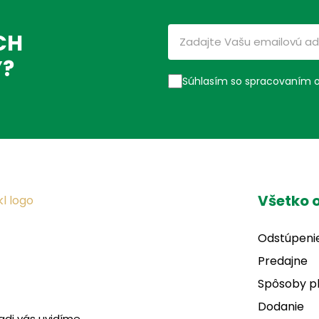
CH
Ý?
Súhlasím so spracovaním 
Všetko 
Odstúpeni
Predajne
Spôsoby p
Dodanie
adi vás uvidíme