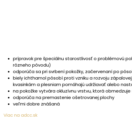
prípravok pre špeciálnu starostlivosť o problémovú po
rôzneho pôvodu)
odporúča sa pri svrbení pokožky, začervenaní po pôso
biely ichthamol pôsobí proti vzniku a rozvoju zápalovej
kvasinkám a plesniam pomáhajú udržiavať alebo nasto
na pokožke vytvára okluzívnu vrstvu, ktorá obmedzuje
odporúča na premastenie ošetrovanej plochy
veľmi dobre znášaná
Viac na adcc.sk