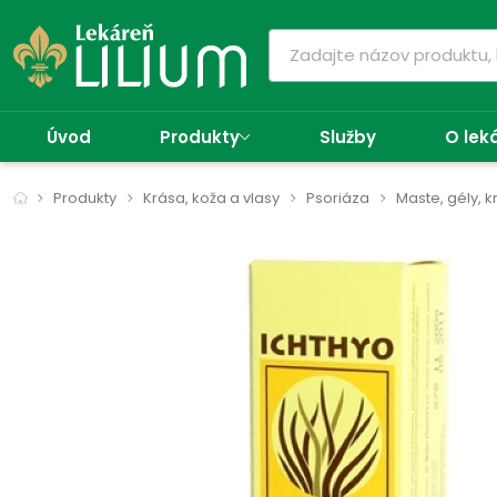
Úvod
Produkty
Služby
O lek
Produkty
Krása, koža a vlasy
Psoriáza
Maste, gély, 