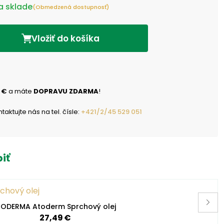
a sklade
(Obmedzená dostupnosť)
Vložiť do košíka
 €
a máte
DOPRAVU ZDARMA
!
ktujte nás na tel. čísle:
+421/2/45 529 051
iť
IODERMA Atoderm Sprchový olej
27,49 €