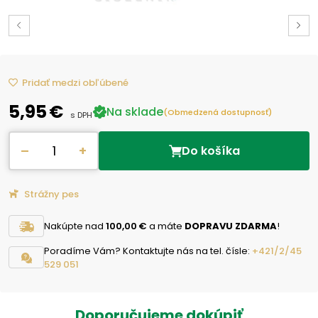
Pridať medzi obľúbené
5,95 €
Na sklade
(Obmedzená dostupnosť)
s DPH
–
+
Do košíka
Strážny pes
Nakúpte nad
100,00 €
a máte
DOPRAVU ZDARMA
!
Poradíme Vám? Kontaktujte nás na tel. čísle:
+421/2/45
529 051
Doporučujeme dokúpiť