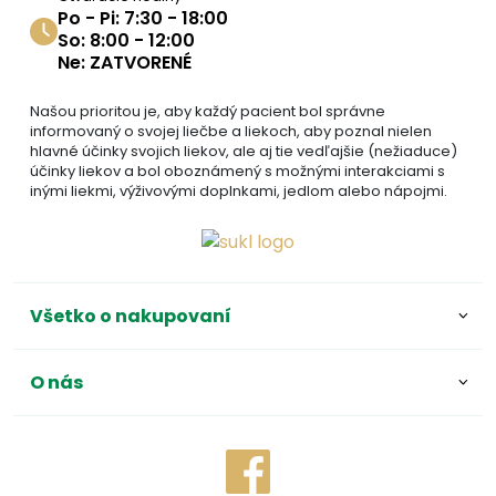
Po - Pi: 7:30 - 18:00
So: 8:00 - 12:00
Ne: ZATVORENÉ
Našou prioritou je, aby každý pacient bol správne
informovaný o svojej liečbe a liekoch, aby poznal nielen
hlavné účinky svojich liekov, ale aj tie vedľajšie (nežiaduce)
účinky liekov a bol oboznámený s možnými interakciami s
inými liekmi, výživovými doplnkami, jedlom alebo nápojmi.
Všetko o nakupovaní
O nás