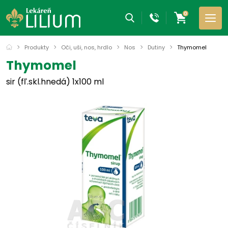
0
Produkty
Oči, uši, nos, hrdlo
Nos
Dutiny
Thymomel
Thymomel
sir (fľ.skl.hnedá) 1x100 ml