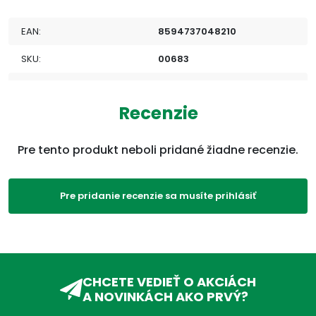
EAN:
8594737048210
SKU:
00683
Kategórie:
Dutiny
,
Nos
,
Oči, uši, nos,
hrdlo
,
Produkty
Recenzie
ADC Klasifikácia:
HL, HLR, HLR05, HLR05X,
Pre tento produkt neboli pridané žiadne recenzie.
Pre pridanie recenzie sa musíte prihlásiť
CHCETE VEDIEŤ O AKCIÁCH
A NOVINKÁCH AKO PRVÝ?