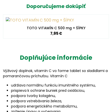
Doporučujeme dokúpiť
TOTO VITAMÍN C 500 mg + ŠÍPKY
7,95 €
Doplňujúce informácie
Výživový doplnok, vitamín C vo forme tabliet so sladidlami a
pomarančovou príchuťou. Vitamín C
udržiava normálnu funkciu imunitného systému,
prispieva k ochrane buniek pred oxidáciou,
podpora tvorby kolagénu,
podpora vstrebávania železa,
podpora energetického metabolizmu,
zníženie únavy a vyčerpania.