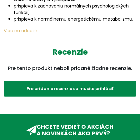
prispieva k zachovaniu normálnych psychologických
funkcií,
prispieva k normálnemu energetickému metabolizmu.
Viac na adcc.sk
Parametre
Recenzie
EAN:
8588003584496
Pre tento produkt neboli pridané žiadne recenzie.
Kategórie:
Vitamín B
,
Vitamíny
,
Imunita, vitamíny,
minerály
,
Produkty
,
Pre pridanie recenzie sa musíte prihlásiť
Vitamín C
ADC Klasifikácia:
VD, VDC, VDC01, VDC01D,
Trápi ma:
Podpora imunity
,
Vitamíny
pre bábätká
,
Vitamíny pre
CHCETE VEDIEŤ O AKCIÁCH
deti
,
Vitamíny pre
A NOVINKÁCH AKO PRVÝ?
dospelých
,
Vitamíny nad
50 rokov