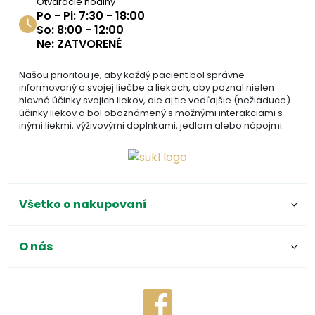
Otváracie hodiny
Po - Pi: 7:30 - 18:00
So: 8:00 - 12:00
Ne: ZATVORENÉ
Našou prioritou je, aby každý pacient bol správne
informovaný o svojej liečbe a liekoch, aby poznal nielen
hlavné účinky svojich liekov, ale aj tie vedľajšie (nežiaduce)
účinky liekov a bol oboznámený s možnými interakciami s
inými liekmi, výživovými doplnkami, jedlom alebo nápojmi.
Všetko o nakupovaní
O nás