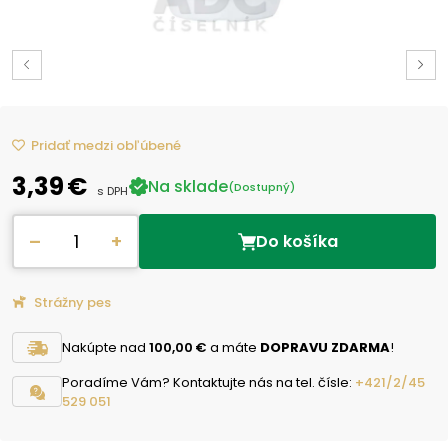
Pridať medzi obľúbené
3,39 €
Na sklade
(Dostupný)
s DPH
–
+
Do košíka
Strážny pes
Nakúpte nad
100,00 €
a máte
DOPRAVU ZDARMA
!
Poradíme Vám? Kontaktujte nás na tel. čísle:
+421/2/45
529 051