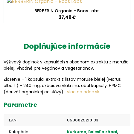
BERBERIN Organic - Boos Labs
27,49 €
Doplňujúce informácie
Výživový doplnok v kapsulách s obsahom extraktu z moruše
bielej. Vhodné pre vegánov a vegetariánov.
Zloženie – 1 kapsula: extrakt z listov moruše bielej (Morus
alba L.) - 240 mg, akáciová vláknina, obal kapsuly: HPMC
(derivát organickej celulózy).
Viac na adcc.sk
Parametre
EAN:
8586025210133
Kategórie:
Kurkuma
,
Bolesť a zápal
,