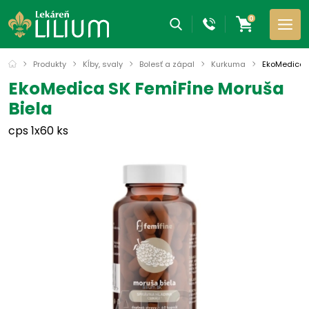
0
Produkty
Kĺby, svaly
Bolesť a zápal
Kurkuma
EkoMedica S
EkoMedica SK FemiFine Moruša
Biela
cps 1x60 ks