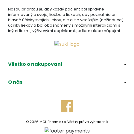
Našou prioritou je, aby každý pacient bol správne
informovaný o svojej liečbe a liekoch, aby poznal nielen
hlavné účinky svojich liekov, ale aj tie vedľajšie (nežiaduce)
účinky liekov a bol oboznámený s možnými interakciami s
inými liekmi, výživovými doplnkami, jedlom alebo nápojmi.
Všetko o nakupovaní
O nás
© 2026 MGL Pharm s.r.o. Všetky práva vyhradené.