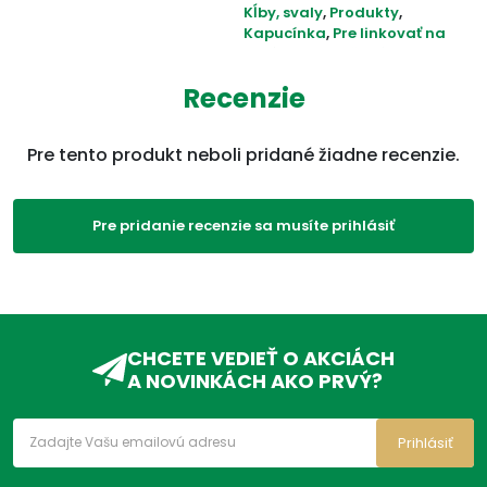
Kĺby, svaly
,
Produkty
,
Kapucínka
,
Pre linkovať na
sezónny 7.
,
Močové a
pohlavné cesty
Recenzie
ADC Klasifikácia:
VD, VDC, VDC90,
Pre tento produkt neboli pridané žiadne recenzie.
Pre pridanie recenzie sa musíte prihlásiť
CHCETE VEDIEŤ O AKCIÁCH
A NOVINKÁCH AKO PRVÝ?
Prihlásiť