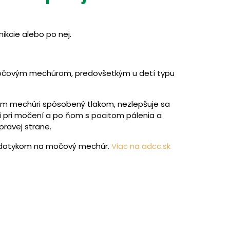
ikcie alebo po nej.
m močovým mechúrom, predovšetkým u detí typu
om mechúri spôsobený tlakom, nezlepšuje sa
i pri močení a po ňom s pocitom pálenia a
pravej strane.
 dotykom na močový mechúr.
Viac na adcc.sk