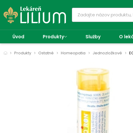
Úvod
Produkty
Služby
O lek
Produkty
Ostatné
Homeopatia
Jednozložkové
E