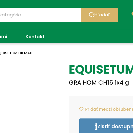
Hľadať
árni
Kontakt
QUISETUM HIEMALE
EQUISETUM
GRA HOM CH15 1x4 g
Pridať medzi obľúben
Zistiť dostup