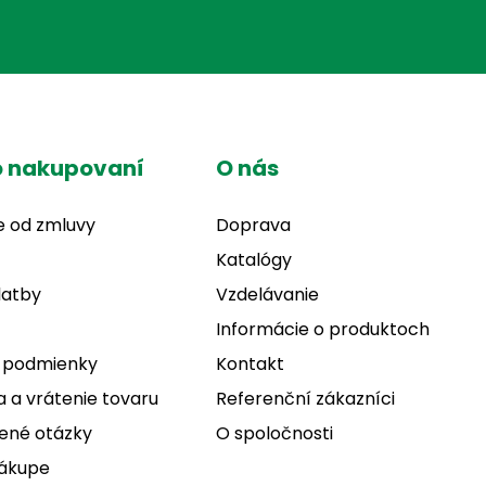
o nakupovaní
O nás
e od zmluvy
Doprava
Katalógy
latby
Vzdelávanie
Informácie o produktoch
 podmienky
Kontakt
 a vrátenie tovaru
Referenční zákazníci
ené otázky
O spoločnosti
nákupe