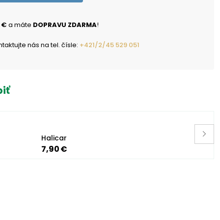
 €
a máte
DOPRAVU ZDARMA
!
ktujte nás na tel. čísle:
+421/2/45 529 051
iť
Halicar
7,90 €