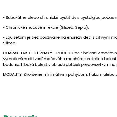
• Subakútne alebo chronické cystitídy s cystalgiou počas m
• Chronické močové infekcie (Silicea, Sepia).
• Equisetum je tiež používané na enurézy detí s citlivý
Silicea.
CHARAKTERISTICKÉ ZNAKY - POCITY: Pocit bolesti v močov
vymočením; citlivosť močového mechúra; uretrálne bolest
bodania; hlboká bolesť v oblasti obličiek predovšetkým na 
MODALITY: Zhoršenie minimálnym pohybom; tlakom alebo