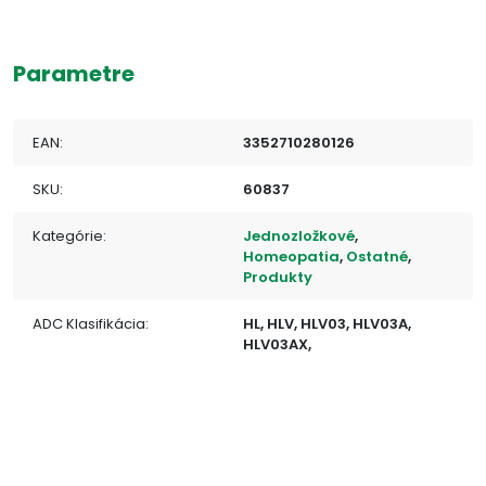
Parametre
EAN:
3352710280126
SKU:
60837
Kategórie:
Jednozložkové
,
Homeopatia
,
Ostatné
,
Produkty
ADC Klasifikácia:
HL, HLV, HLV03, HLV03A,
HLV03AX,