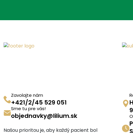
Zavolajte nám
R
+421/2/45 529 051
H
Sme tu pre vás!
9
objednavky@lilium.sk
O
P
Našou prioritou je, aby každý pacient bol
S