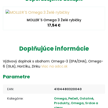
MOLLER´S Omega 3 Želé rybičky
17,54 €
Doplňujúce informácie
Výživový doplnok s obahom: Omega-3 (EPA/DHA), Omega-
6 (GLA), Horčíku, Zinku
Viac na adcc.sk
Parametre
EAN:
4104480320040
Kategórie:
Omega
,
Pečeň
,
Ostatné
,
Produkty
,
Omega
,
Srdce a
cievy