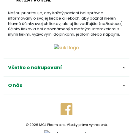
Našou prioritou je, aby každý pacient bol správne
informovaný o svojej liečbe a liekoch, aby poznal nielen
hlavné účinky svojich liekov, ale aj tie vedľajšie (nežiaduce)
účinky liekov a bol oboznámený s možnými interakciami s
inými liekmi, výživovými doplnkami, jedlom alebo nápojmi.
Všetko o nakupovaní
O nás
© 2026 MGL Pharm s.r.o. Všetky práva vyhradené.