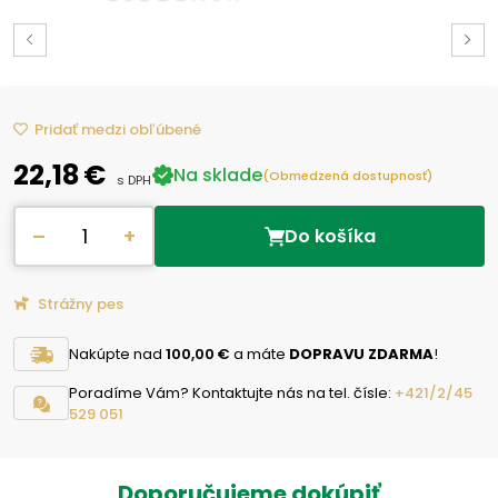
Pridať medzi obľúbené
22,18 €
Na sklade
(Obmedzená dostupnosť)
s DPH
–
+
Do košíka
Strážny pes
Nakúpte nad
100,00 €
a máte
DOPRAVU ZDARMA
!
Poradíme Vám? Kontaktujte nás na tel. čísle:
+421/2/45
529 051
Doporučujeme dokúpiť