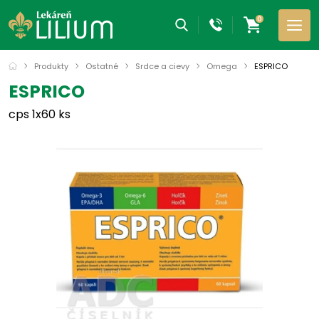
0
Produkty
Ostatné
Srdce a cievy
Omega
ESPRICO
ESPRICO
cps 1x60 ks