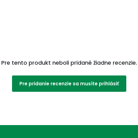
i; nehybnosťou. Zlepšenie chladom a studenými
dzi prstami na nohách; hnisavé páchnuce
ých a pálivých jedlách.
Viac na adcc.sk
Pre tento produkt neboli pridané žiadne recenzie.
Pre pridanie recenzie sa musíte prihlásiť