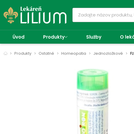
Úvod
Produkty
Služby
O lek
Produkty
Ostatné
Homeopatia
Jednozložkové
F