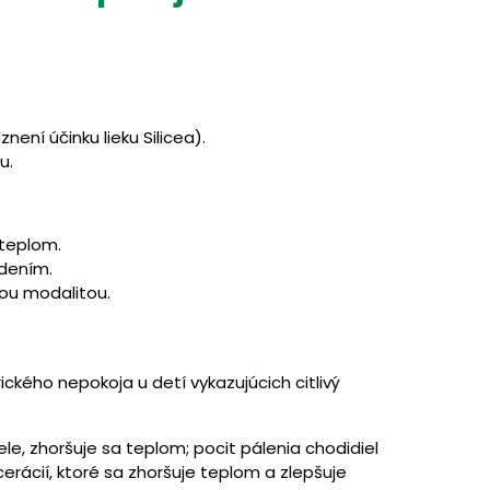
ení účinku lieku Silicea).
u.
 teplom.
adením.
kou modalitou.
ckého nepokoja u detí vykazujúcich citlivý
e, zhoršuje sa teplom; pocit pálenia chodidiel
cerácií, ktoré sa zhoršuje teplom a zlepšuje