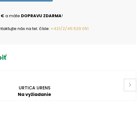
 €
a máte
DOPRAVU ZDARMA
!
ktujte nás na tel. čísle:
+421/2/45 529 051
iť
URTICA URENS
Na vyžiadanie