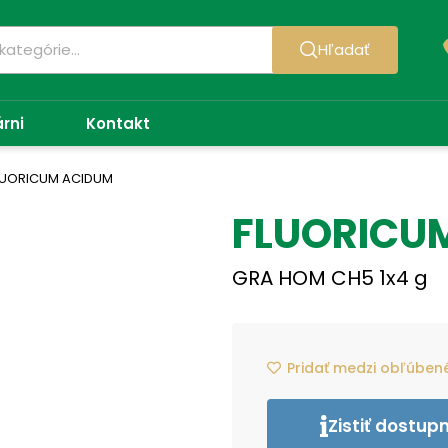
Hľadať
árni
Kontakt
LUORICUM ACIDUM
FLUORICU
GRA HOM CH5 1x4 g
Pridať medzi obľúben
Zistiť dostup