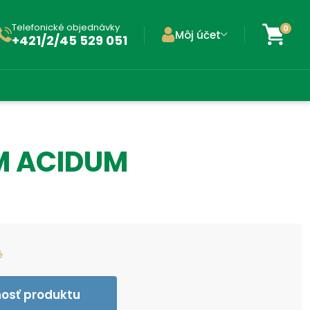
Telefonické objednávky
0
Môj účet
+421/2/45 529 051
M ACIDUM
é
nosť produktu