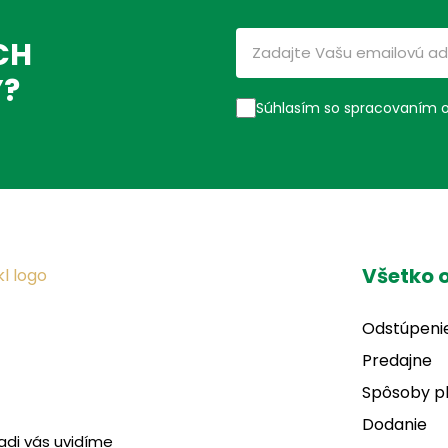
CH
Ý?
Súhlasím so spracovaním 
Všetko 
Odstúpeni
Predajne
Spôsoby p
Dodanie
adi vás uvidíme