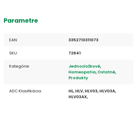
Parametre
EAN:
3352710311073
SKU:
72641
Kategórie:
Jednozložkové
,
Homeopatia
,
Ostatné
,
Produkty
ADC Klasifikácia:
HL, HLV, HLV03, HLV03A,
HLV03AX,