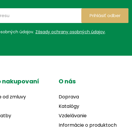
Prihlásiť odber
osobných údajov.
Zásady ochrany osobných údajov
.
o nakupovaní
O nás
e od zmluvy
Doprava
Katalógy
latby
Vzdelávanie
Informácie o produktoch