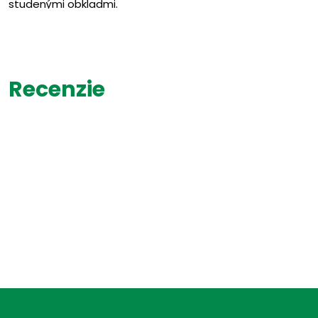
studenými obkladmi.
MODALITY: Zhoršenie teplom; vínom a stimulačnými látkam
obkladmi; dlhotrvajúcim pohybom.
SPRIEVODNÉ ZNAKY: Kyslý páchnuci dráždivý pot zvlášť me
Recenzie
dráždiace exkrécie; túžba po studených nápojoch, korenen