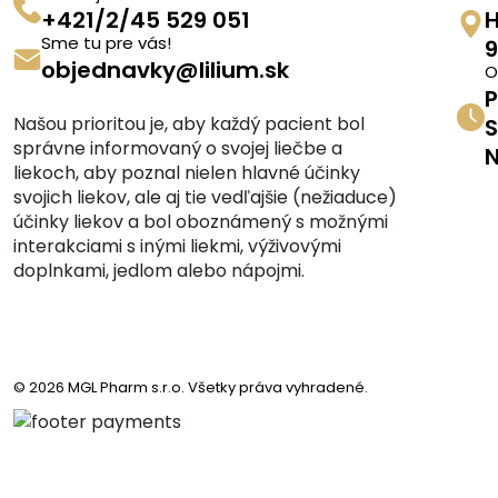
+421/2/45 529 051
H
Sme tu pre vás!
9
objednavky@lilium.sk
O
P
Našou prioritou je, aby každý pacient bol
S
správne informovaný o svojej liečbe a
N
liekoch, aby poznal nielen hlavné účinky
svojich liekov, ale aj tie vedľajšie (nežiaduce)
účinky liekov a bol oboznámený s možnými
interakciami s inými liekmi, výživovými
doplnkami, jedlom alebo nápojmi.
© 2026 MGL Pharm s.r.o. Všetky práva vyhradené.