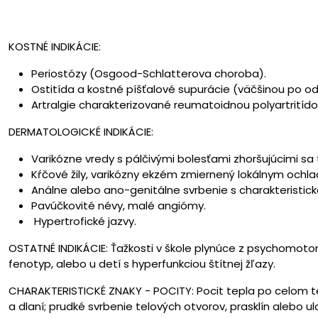
KOSTNÉ INDIKÁCIE:
Periostózy (Osgood-Schlatterova choroba).
Ostitída a kostné píšťalové supurácie (väčšinou po odzn
Artralgie charakterizované reumatoidnou polyartritído
DERMATOLOGICKÉ INDIKÁCIE:
Varikózne vredy s pálčivými bolesťami zhoršujúcimi sa
Kŕčové žily, varikózny ekzém zmiernený lokálnym ochl
Análne alebo ano-genitálne svrbenie s charakteristic
Pavúčkovité névy, malé angiómy.
Hypertrofické jazvy.
OSTATNÉ INDIKÁCIE: Ťažkosti v škole plynúce z psychomotori
fenotyp, alebo u detí s hyperfunkciou štítnej žľazy.
CHARAKTERISTICKÉ ZNAKY - POCITY: Pocit tepla po celom tel
a dlaní; prudké svrbenie telových otvorov, prasklín alebo ul