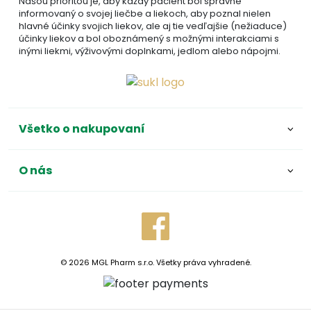
Našou prioritou je, aby každý pacient bol správne
informovaný o svojej liečbe a liekoch, aby poznal nielen
hlavné účinky svojich liekov, ale aj tie vedľajšie (nežiaduce)
účinky liekov a bol oboznámený s možnými interakciami s
inými liekmi, výživovými doplnkami, jedlom alebo nápojmi.
Všetko o nakupovaní
O nás
© 2026 MGL Pharm s.r.o. Všetky práva vyhradené.