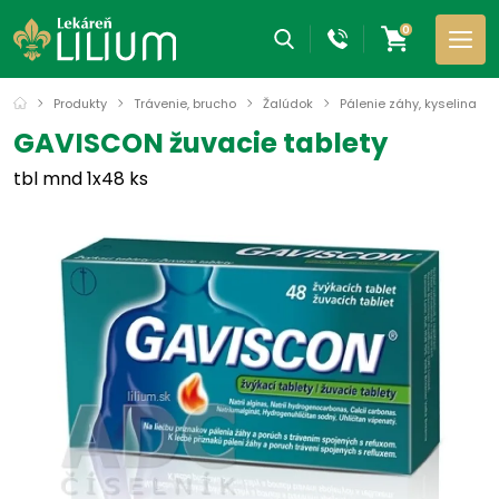
0
Produkty
Trávenie, brucho
Žalúdok
Pálenie záhy, kyselina
GAVISCON žuvacie tablety
tbl mnd 1x48 ks