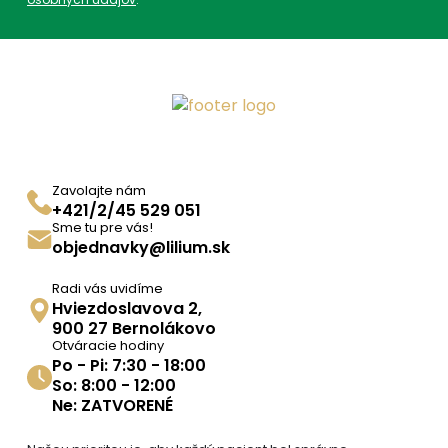
Rozpustné antacidá na
cestovanie
,
Zmiernenie
acidity
Zavolajte nám
+421/2/45 529 051
Sme tu pre vás!
objednavky@lilium.sk
Radi vás uvidíme
Hviezdoslavova 2,
900 27 Bernolákovo
Otváracie hodiny
Po - Pi: 7:30 - 18:00
So: 8:00 - 12:00
Ne: ZATVORENÉ