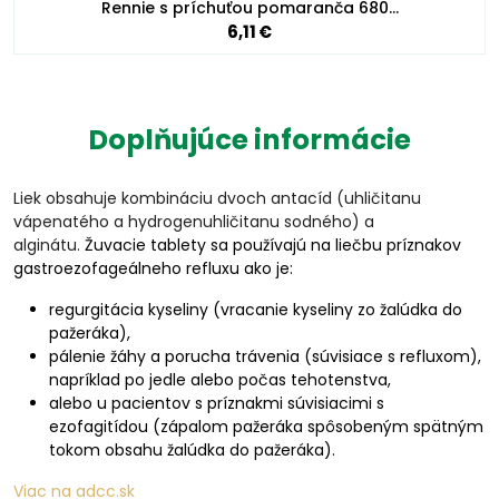
Rennie s príchuťou pomaranča 680…
6,11 €
Doplňujúce informácie
Liek obsahuje kombináciu dvoch antacíd (uhličitanu
vápenatého a hydrogenuhličitanu sodného) a
alginátu.
Žuvacie tablety sa používajú na liečbu príznakov
gastroezofageálneho refluxu ako je:
regurgitácia kyseliny (vracanie kyseliny zo žalúdka do
pažeráka),
pálenie žáhy a porucha trávenia (súvisiace s refluxom),
napríklad po jedle alebo počas tehotenstva,
alebo u pacientov s príznakmi súvisiacimi s
ezofagitídou (zápalom pažeráka spôsobeným spätným
tokom obsahu žalúdka do pažeráka).
Viac na adcc.sk