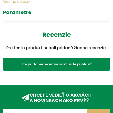
Viac na adcc.sk
Parametre
EAN:
8595163718302
Recenzie
Kategórie:
Glukozamín
,
VDC69
,
Kĺby,
svaly
,
Produkty
,
Kyselina
hyalurónová
,
Bolesť a
Pre tento produkt neboli pridané žiadne recenzie.
zápal
,
Kolagén
,
Chondroidín
,
Regenerácia
kĺbov
Pre pridanie recenzie sa musíte prihlásiť
ADC Klasifikácia:
VD, VDC, VDC19,
CHCETE VEDIEŤ O AKCIÁCH
A NOVINKÁCH AKO PRVÝ?