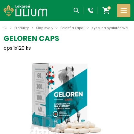
0
Produkty
Kĺby, svaly
Bolesť a zápal
Kyselina hyalurónová
GELOREN CAPS
cps 1x120 ks