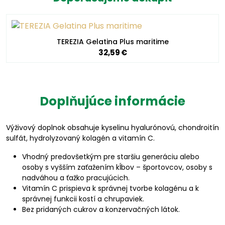
TEREZIA Gelatina Plus maritime
32,59 €
Doplňujúce informácie
Výživový doplnok obsahuje kyselinu hyalurónovú, chondroitín
sulfát, hydrolyzovaný kolagén a vitamín C.
Vhodný predovšetkým pre staršiu generáciu alebo
osoby s vyšším zaťažením kĺbov – športovcov, osoby s
nadváhou a ťažko pracujúcich.
Vitamín C prispieva k správnej tvorbe kolagénu a k
správnej funkcii kostí a chrupaviek.
Bez pridaných cukrov a konzervačných látok.