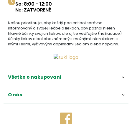
So: 8:00 - 12:00
Ne: ZATVORENÉ
Našou prioritou je, aby každý pacient bol správne
informovaný o svojej liečbe a liekoch, aby poznal nielen
hlavné účinky svojich liekov, ale aj tie vedľajšie (nežiaduce)
účinky liekov a bol oboznámený s možnými interakciami s
inými liekmi, výživovými doplnkami, jedlom alebo nápojmi.
Všetko o nakupovaní
O nás