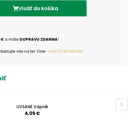
Vložiť do košíka
 €
a máte
DOPRAVU ZDARMA
!
ktujte nás na tel. čísle:
+421/2/45 529 051
iť
LIVSANE Vápnik
4,05 €