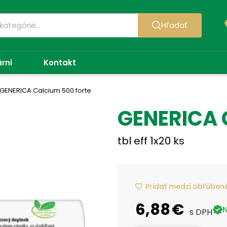
Hľadať
árni
Kontakt
GENERICA Calcium 500 forte
GENERICA 
tbl eff 1x20 ks
Pridať medzi obľúben
6,88 €
N
s DPH