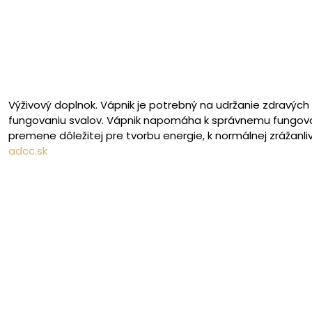
Výživový doplnok. Vápnik je potrebný na udržanie zdravých 
fungovaniu svalov. Vápnik napomáha k správnemu fungovani
premene dôležitej pre tvorbu energie, k normálnej zrážanlivo
adcc.sk