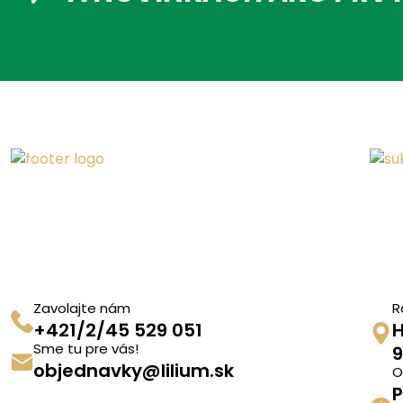
Zavolajte nám
R
+421/2/45 529 051
H
Sme tu pre vás!
9
objednavky@lilium.sk
O
P