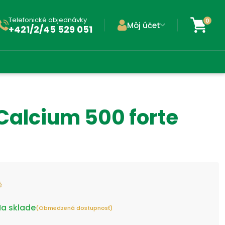
Telefonické objednávky
0
Môj účet
+421/2/45 529 051
Calcium 500 forte
é
a sklade
(Obmedzená dostupnosť)