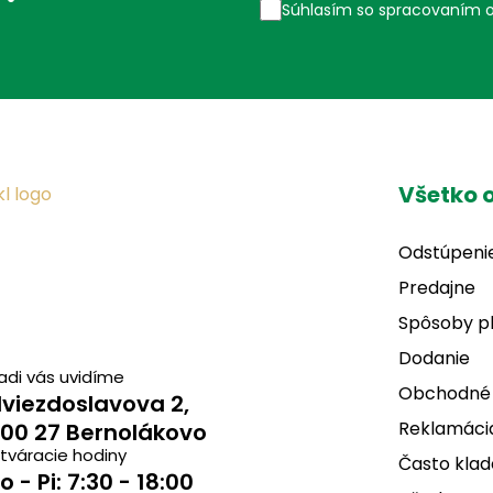
Súhlasím so spracovaním 
Všetko 
Odstúpeni
Predajne
Spôsoby p
Dodanie
adi vás uvidíme
Obchodné
viezdoslavova 2,
Reklamácia
00 27 Bernolákovo
tváracie hodiny
Často klad
o - Pi: 7:30 - 18:00