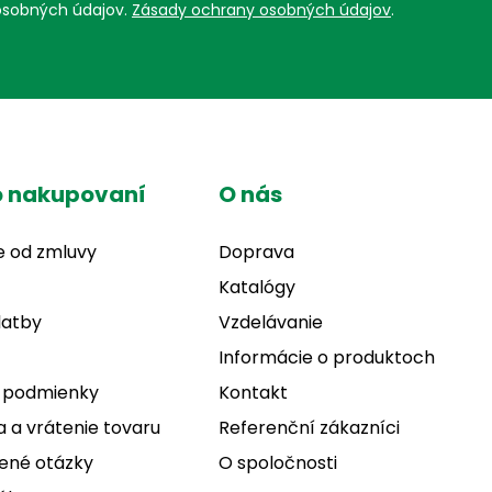
osobných údajov.
Zásady ochrany osobných údajov
.
o nakupovaní
O nás
e od zmluvy
Doprava
Katalógy
latby
Vzdelávanie
Informácie o produktoch
 podmienky
Kontakt
 a vrátenie tovaru
Referenční zákazníci
ené otázky
O spoločnosti