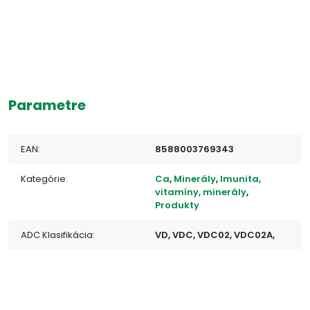
Parametre
EAN:
8588003769343
Kategórie:
Ca
,
Minerály
,
Imunita,
vitamíny, minerály
,
Produkty
ADC Klasifikácia:
VD, VDC, VDC02, VDC02A,