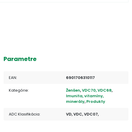
Parametre
EAN:
6901706310117
Kategórie:
Ženšen
,
VDC70, VDC68
,
Imunita, vitamíny,
minerály
,
Produkty
ADC Klasifikácia:
VD, VDC, VDC07,