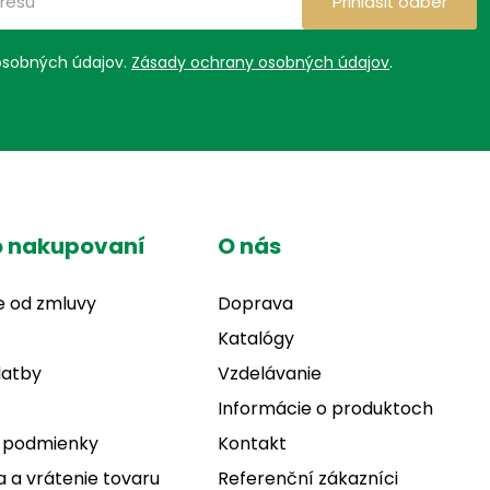
Prihlásiť odber
osobných údajov.
Zásady ochrany osobných údajov
.
o nakupovaní
O nás
e od zmluvy
Doprava
Katalógy
latby
Vzdelávanie
Informácie o produktoch
 podmienky
Kontakt
 a vrátenie tovaru
Referenční zákazníci