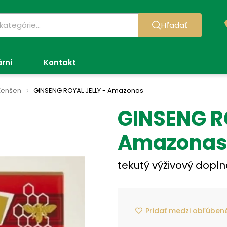
Hľadať
árni
Kontakt
Ženšen
GINSENG ROYAL JELLY - Amazonas
GINSENG R
Amazona
tekutý výživový doplno
Pridať medzi obľúben