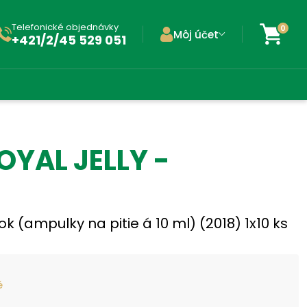
Telefonické objednávky
0
Môj účet
+421/2/45 529 051
OYAL JELLY -
s
k (ampulky na pitie á 10 ml) (2018) 1x10 ks
é