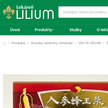
Úvod
Produkty
Služby
O lek
Produkty
Imunita, vitamíny, minerály
VDC70, VDC68