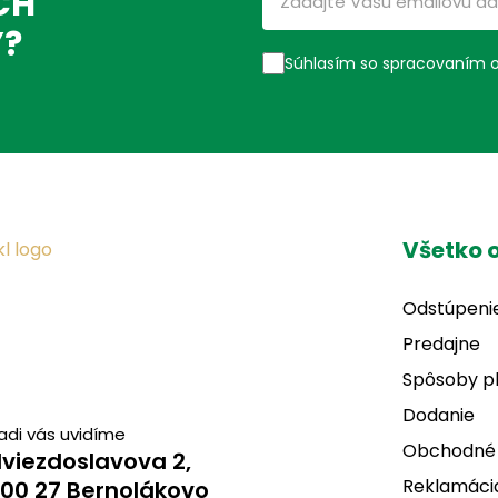
CH
Ý?
Súhlasím so spracovaním 
Všetko 
Odstúpeni
Predajne
Spôsoby p
Dodanie
adi vás uvidíme
Obchodné
viezdoslavova 2,
Reklamácia
00 27 Bernolákovo