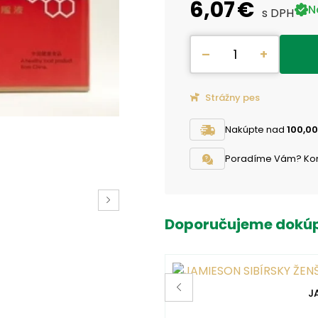
6,07 €
N
s DPH
–
+
Strážny pes
Nakúpte nad
100,00
Poradíme Vám? Konta
Doporučujeme dokúp
J