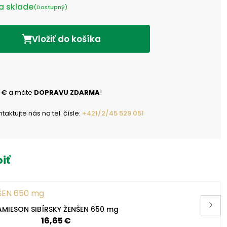
a sklade
(Dostupný)
Vložiť do košíka
 €
a máte
DOPRAVU ZDARMA
!
ktujte nás na tel. čísle:
+421/2/45 529 051
iť
AMIESON SIBÍRSKY ŽENŠEN 650 mg
16,65 €