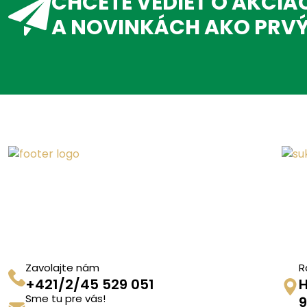
CHCETE VEDIEŤ O AKCIÁ
A NOVINKÁCH AKO PRV
Zavolajte nám
R
+421/2/45 529 051
H
Sme tu pre vás!
9