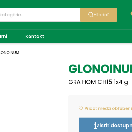
Hľadať
árni
Kontakt
LONOINUM
GLONOIN
GRA HOM CH15 1x4 g
Pridať medzi obľúben
Zistiť dostup