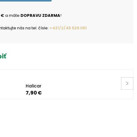
 €
a máte
DOPRAVU ZDARMA
!
ktujte nás na tel. čísle:
+421/2/45 529 051
iť
Halicar
7,90 €