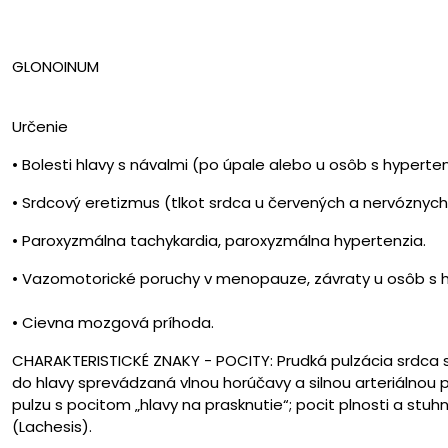
GLONOINUM
Určenie
• Bolesti hlavy s návalmi (po úpale alebo u osôb s hyperten
• Srdcový eretizmus (tlkot srdca u červených a nervóznych
• Paroxyzmálna tachykardia, paroxyzmálna hypertenzia.
• Vazomotorické poruchy v menopauze, závraty u osôb s h
• Cievna mozgová príhoda.
CHARAKTERISTICKÉ ZNAKY - POCITY: Prudká pulzácia srdca s 
do hlavy sprevádzaná vlnou horúčavy a silnou arteriálnou p
pulzu s pocitom „hlavy na prasknutie“; pocit plnosti a stuhn
(Lachesis).