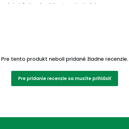
 ohni, atď.; chvením alebo otrasmi; pri práci
; pri stlačení hlavy rukami.
aty a náhla strata vedomia.
Viac na adcc.sk
Pre tento produkt neboli pridané žiadne recenzie.
Pre pridanie recenzie sa musíte prihlásiť