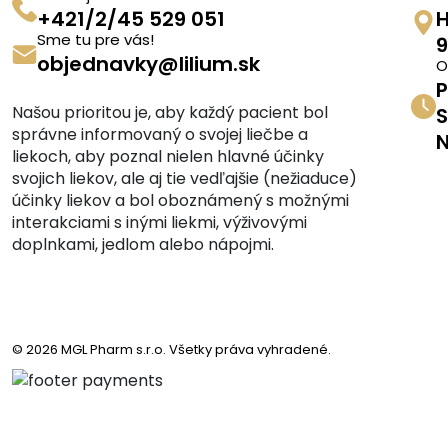
+421/2/45 529 051
H
Sme tu pre vás!
9
objednavky@lilium.sk
O
P
Našou prioritou je, aby každý pacient bol
S
správne informovaný o svojej liečbe a
N
liekoch, aby poznal nielen hlavné účinky
svojich liekov, ale aj tie vedľajšie (nežiaduce)
účinky liekov a bol oboznámený s možnými
interakciami s inými liekmi, výživovými
doplnkami, jedlom alebo nápojmi.
© 2026 MGL Pharm s.r.o. Všetky práva vyhradené.