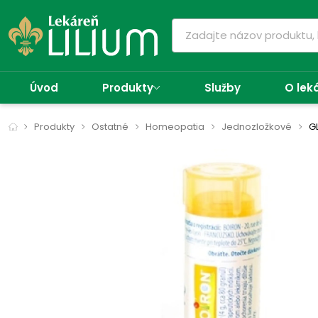
Úvod
Produkty
Služby
O lek
Produkty
Ostatné
Homeopatia
Jednozložkové
G