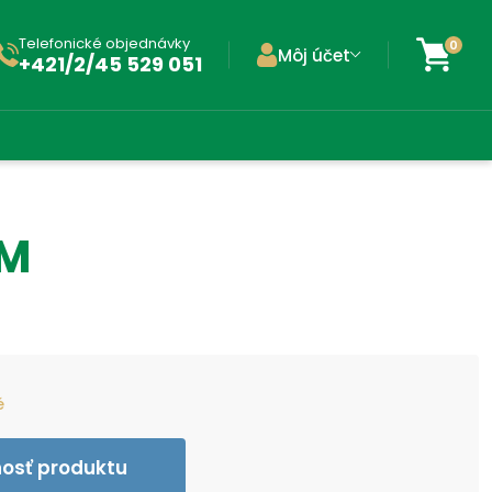
Telefonické objednávky
0
Môj účet
+421/2/45 529 051
UM
é
nosť produktu