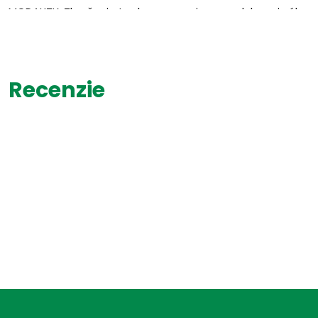
MODALITY: Zhoršenie teplom - na priamom slnku, pri sálavom
pod teplým svetlom; hlukom. Zlepšenie na čerstvom vzduchu
SPRIEVODNÉ ZNAKY: Stav zmätenosti a dezorientácie; závr
Recenzie