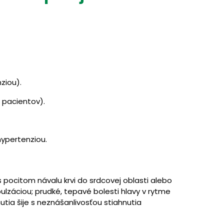
ziou).
 pacientov).
ypertenziou.
pocitom návalu krvi do srdcovej oblasti alebo
ulzáciou; prudké, tepavé bolesti hlavy v rytme
utia šije s neznášanlivosťou stiahnutia