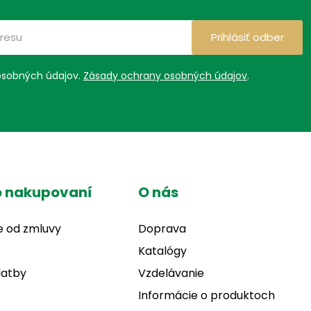
Prihlásiť odber
osobných údajov.
Zásady ochrany osobných údajov
.
o nakupovaní
O nás
e od zmluvy
Doprava
Katalógy
latby
Vzdelávanie
Informácie o produktoch