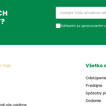
CH
Ý?
Súhlasím so spracovaním 
Všetko 
Odstúpeni
Predajne
Spôsoby p
Dodanie
adi vás uvidíme