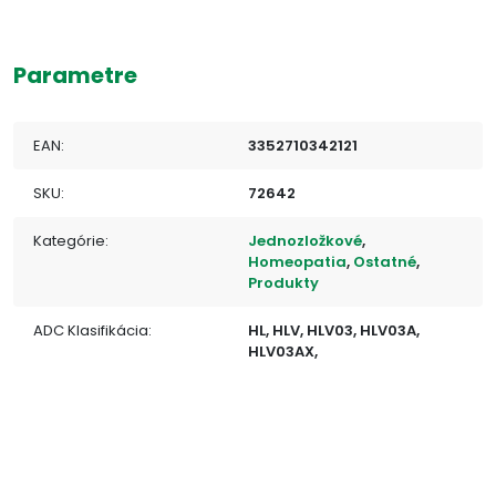
Parametre
EAN:
3352710342121
SKU:
72642
Kategórie:
Jednozložkové
,
Homeopatia
,
Ostatné
,
Produkty
ADC Klasifikácia:
HL, HLV, HLV03, HLV03A,
HLV03AX,