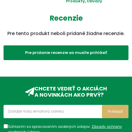
Produkty
,
Obväzy
ADC Klasifikácia:
ZP, ZPA, ZPA04, ZPA04D,
Recenzie
ZPA04DA,
Pre tento produkt neboli pridané žiadne recenzie.
Pre pridanie recenzie sa musíte prihlásiť
CHCETE VEDIEŤ O AKCIÁCH
A NOVINKÁCH AKO PRVÝ?
Prihlásiť
Súhlasím so spracovaním osobných údajov.
Zásady ochrany
osobných údajov
.