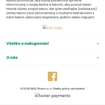
Našou prioritou je, aby každý pacient bol správne
informovaný o svojej liečbe a liekoch, aby poznal nielen
hlavné účinky svojich liekov, ale aj tie vedľajšie (nežiaduce)
účinky liekov a bol oboznámený s možnými interakciami s
inými liekmi, výživovými doplnkami, jedlom alebo nápojmi.
Všetko o nakupovaní
O nás
© 2026 MGL Pharm s.r.o. Všetky práva vyhradené.