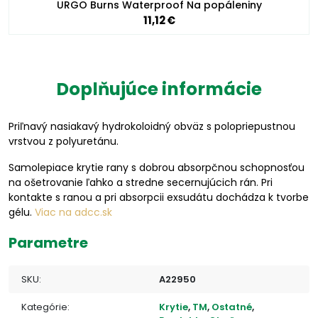
URGO Burns Waterproof Na popáleniny
11,12 €
Doplňujúce informácie
Priľnavý nasiakavý hydrokoloidný obväz s polopriepustnou
vrstvou z polyuretánu.
Samolepiace krytie rany s dobrou absorpčnou schopnosťou
na ošetrovanie ľahko a stredne secernujúcich rán. Pri
kontakte s ranou a pri absorpcii exsudátu dochádza k tvorbe
gélu.
Viac na adcc.sk
Parametre
SKU:
A22950
Kategórie:
Krytie
,
TM
,
Ostatné
,