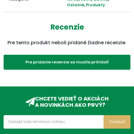
Ostatné
,
Produkty
ADC Klasifikácia:
ZP, ZPM, ZPM01, ZPM01B,
ZPM01BA,
Recenzie
Pre tento produkt neboli pridané žiadne recenzie.
Pre pridanie recenzie sa musíte prihlásiť
CHCETE VEDIEŤ O AKCIÁCH
A NOVINKÁCH AKO PRVÝ?
Prihlásiť