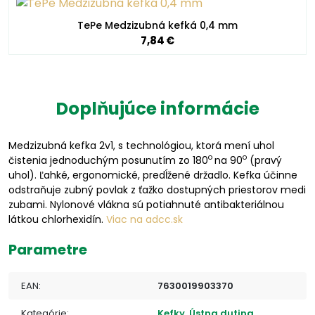
TePe Medzizubná kefká 0,4 mm
7,84 €
Doplňujúce informácie
Medzizubná kefka 2v1, s technológiou, ktorá mení uhol
o
o
čistenia jednoduchým posunutím zo 180
na 90
(pravý
uhol). Ľahké, ergonomické, predĺžené držadlo. Kefka účinne
odstraňuje zubný povlak z ťažko dostupných priestorov medi
zubami. Nylonové vlákna sú potiahnuté antibakteriálnou
látkou chlorhexidín.
Viac na adcc.sk
Parametre
EAN:
7630019903370
Kategórie:
Kefky
,
Ústna dutina
,