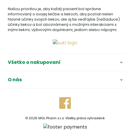
Našou prioritou je, aby každý pacient bol správne
informovaný o svojej liečbe a liekoch, aby poznal nielen
hlavné účinky svojich liekov, ale aj tie vedľajšie (nežiaduce)
účinky liekov a bol oboznámený s možnými interakciami s
inými liekmi, výživovými doplnkami, jedlom alebo nápojmi.
Všetko o nakupovaní
O nás
© 2026 MGL Pharm s.r.o. Všetky práva vyhradené.