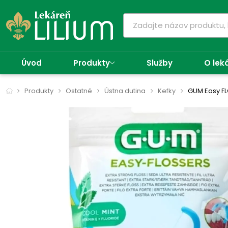
Úvod
Produkty
Služby
O lek
Produkty
Ostatné
Ústna dutina
Kefky
GUM Easy FL