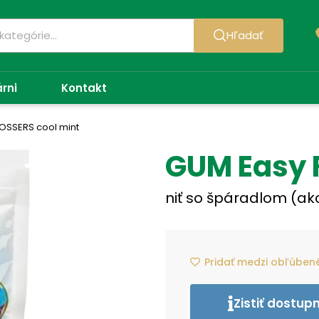
Hľadať
árni
Kontakt
OSSERS cool mint
GUM Easy 
niť so špáradlom (ak
Pridať medzi obľúben
Zistiť dostup