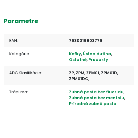
Parametre
EAN:
7630019903776
Kategórie:
Kefky
,
Ústna dutina
,
Ostatné
,
Produkty
ADC Klasifikácia:
ZP, ZPM, ZPM01, ZPM01D,
ZPM01DC,
Trápi ma:
Zubná pasta bez fluoridu
,
Zubná pasta bez mentolu
,
Prírodná zubná pasta