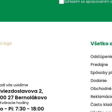
Súhlasím so spracovaním 
Všetko 
Odstúpeni
Predajne
Spôsoby p
Dodanie
adi vás uvidíme
Obchodné
viezdoslavova 2,
Reklamácia
00 27 Bernolákovo
tváracie hodiny
Často klad
o - Pi: 7:30 - 18:00