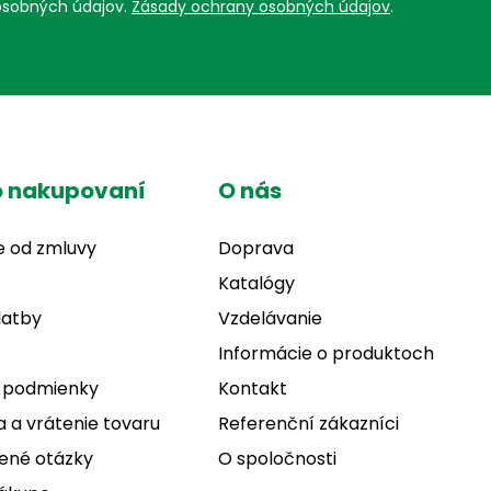
osobných údajov.
Zásady ochrany osobných údajov
.
o nakupovaní
O nás
e od zmluvy
Doprava
Katalógy
latby
Vzdelávanie
Informácie o produktoch
 podmienky
Kontakt
 a vrátenie tovaru
Referenční zákazníci
ené otázky
O spoločnosti