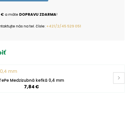
 €
a máte
DOPRAVU ZDARMA
!
ktujte nás na tel. čísle:
+421/2/45 529 051
iť
TePe Medzizubná kefká 0,4 mm
7,84 €