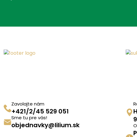
Zavolajte nám
R
+421/2/45 529 051
H
Sme tu pre vás!
9
objednavky@lilium.sk
O
P