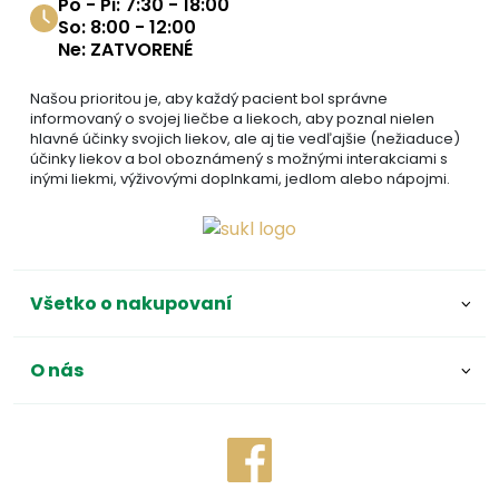
Po - Pi: 7:30 - 18:00
So: 8:00 - 12:00
Ne: ZATVORENÉ
Našou prioritou je, aby každý pacient bol správne
informovaný o svojej liečbe a liekoch, aby poznal nielen
hlavné účinky svojich liekov, ale aj tie vedľajšie (nežiaduce)
účinky liekov a bol oboznámený s možnými interakciami s
inými liekmi, výživovými doplnkami, jedlom alebo nápojmi.
Všetko o nakupovaní
O nás