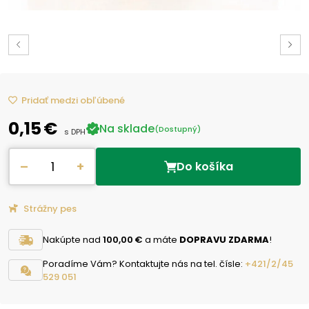
Pridať medzi obľúbené
0,15 €
Na sklade
(Dostupný)
s DPH
–
+
Do košíka
Strážny pes
Nakúpte nad
100,00 €
a máte
DOPRAVU ZDARMA
!
Poradíme Vám? Kontaktujte nás na tel. čísle:
+421/2/45
529 051