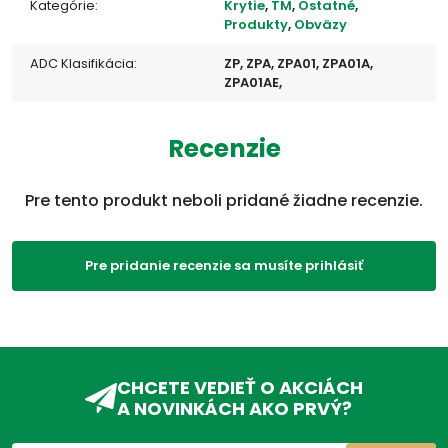
Kategórie:
Krytie
,
TM
,
Ostatné
,
Produkty
,
Obväzy
ADC Klasifikácia:
ZP, ZPA, ZPA01, ZPA01A,
ZPA01AE,
Recenzie
Pre tento produkt neboli pridané žiadne recenzie.
Pre pridanie recenzie sa musíte prihlásiť
CHCETE VEDIEŤ O AKCIÁCH
A NOVINKÁCH AKO PRVÝ?