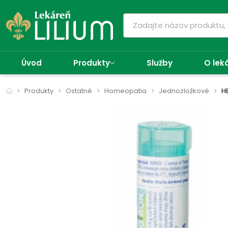
Úvod
Produkty
Služby
O lek
Produkty
Ostatné
Homeopatia
Jednozložkové
H