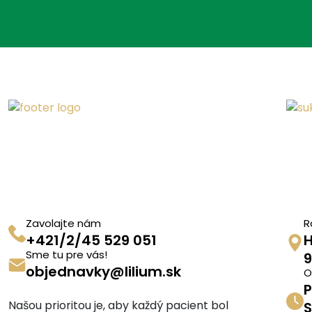
Zavolajte nám
R
+421/2/45 529 051
H
Sme tu pre vás!
9
objednavky@lilium.sk
O
P
Našou prioritou je, aby každý pacient bol
S