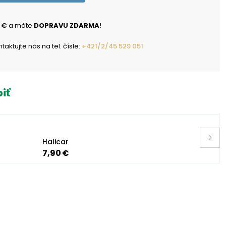
 €
a máte
DOPRAVU ZDARMA
!
ktujte nás na tel. čísle:
+421/2/45 529 051
iť
Halicar
7,90 €