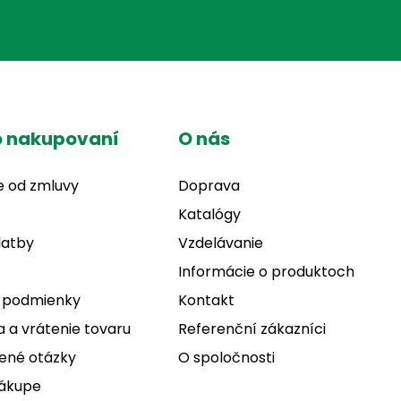
o nakupovaní
O nás
e od zmluvy
Doprava
Katalógy
latby
Vzdelávanie
Informácie o produktoch
 podmienky
Kontakt
 a vrátenie tovaru
Referenční zákazníci
ené otázky
O spoločnosti
nákupe