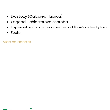
Exostózy (Calcarea fluorica).
Osgood-Schlatterova choroba.
Hyperostóza stavcov a periférna kĺbová osteofytóza.
Epulis.
Viac na adcc.sk