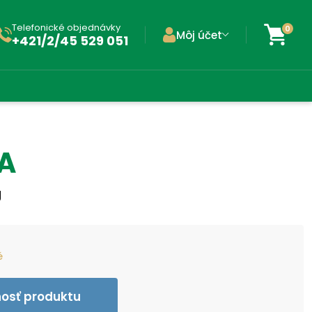
Telefonické objednávky
0
Môj účet
+421/2/45 529 051
A
g
é
nosť produktu