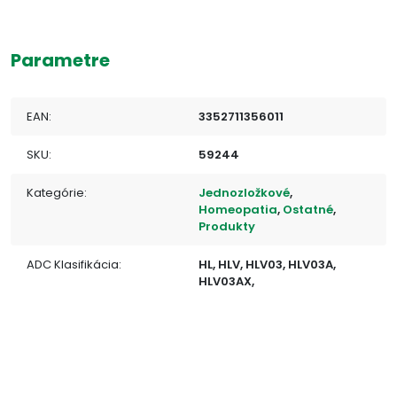
Parametre
EAN:
3352711356011
SKU:
59244
Kategórie:
Jednozložkové
,
Homeopatia
,
Ostatné
,
Produkty
ADC Klasifikácia:
HL, HLV, HLV03, HLV03A,
HLV03AX,