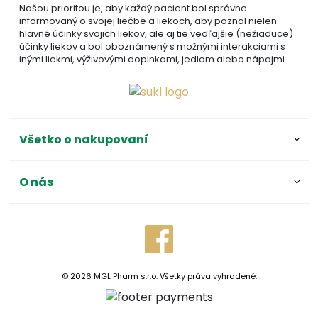
Našou prioritou je, aby každý pacient bol správne
informovaný o svojej liečbe a liekoch, aby poznal nielen
hlavné účinky svojich liekov, ale aj tie vedľajšie (nežiaduce)
účinky liekov a bol oboznámený s možnými interakciami s
inými liekmi, výživovými doplnkami, jedlom alebo nápojmi.
Všetko o nakupovaní
O nás
© 2026 MGL Pharm s.r.o. Všetky práva vyhradené.