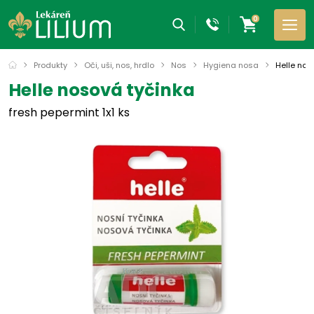
0
Produkty
Oči, uši, nos, hrdlo
Nos
Hygiena nosa
Helle nos
Helle nosová tyčinka
fresh pepermint 1x1 ks