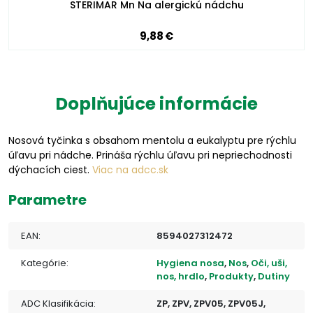
STERIMAR Mn Na alergickú nádchu
9,88 €
Doplňujúce informácie
Nosová tyčinka s obsahom mentolu a eukalyptu pre rýchlu
úľavu pri nádche. Prináša rýchlu úľavu pri nepriechodnosti
dýchacích ciest.
Viac na adcc.sk
Parametre
EAN:
8594027312472
Kategórie:
Hygiena nosa
,
Nos
,
Oči, uši,
nos, hrdlo
,
Produkty
,
Dutiny
ADC Klasifikácia:
ZP, ZPV, ZPV05, ZPV05J,