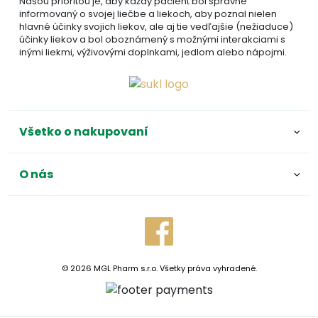
Našou prioritou je, aby každý pacient bol správne
informovaný o svojej liečbe a liekoch, aby poznal nielen
hlavné účinky svojich liekov, ale aj tie vedľajšie (nežiaduce)
účinky liekov a bol oboznámený s možnými interakciami s
inými liekmi, výživovými doplnkami, jedlom alebo nápojmi.
Všetko o nakupovaní
O nás
© 2026 MGL Pharm s.r.o. Všetky práva vyhradené.