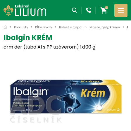
0
Produkty
Kĺby, svaly
Bolesť a zápal
Maste, gély, krémy
Ib
Ibalgin KRÉM
crm der (tuba Al s PP uzáverom) 1x100 g