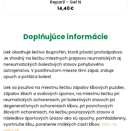
Reparil - Gel N
14,40 €
Doplňujúce informácie
Liek obsahuje liečivo ibuprofén, ktoré pôsobí protizápalovo.
Je vhodný na liečbu miestnych prejavov reumatických aj
nereumatických bolestivých stavov pohybového
ústrojenstva. V postihnutom mieste tlmí zápal, znižuje
opuch a potláča bolesť.
Liek sa používa na miestnu liečbu zápalov kĺbových puzdier,
zápalov šliach a svalových úponov, na miestnu liečbu pri
reumatických ochoreniach, pri bolestivých stavoch pri
degeneratívnych ochoreniach kĺbov, pri povrchových
žilových ochoreniach, na liečbu poúrazových stavov a
následkov športových úrazov ako sú opuchy, pomliaždeniny,
vyvrtnutie kĺbu, poranenie mäkkých častí kĺbov.
Viac na
adcc.sk