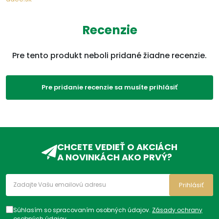
Parametre
Recenzie
EAN:
8594739205017
Pre tento produkt neboli pridané žiadne recenzie.
SKU:
7461C
Kategórie:
Maste, gély, krémy
,
Bolesť a
Pre pridanie recenzie sa musíte prihlásiť
zápal
,
Kĺby, svaly
,
Produkty
ADC Klasifikácia:
HL, HLM, HLM02, HLM02A,
HLM02AA, HLM02AA13,
CHCETE VEDIEŤ O AKCIÁCH
A NOVINKÁCH AKO PRVÝ?
Prihlásiť
Súhlasím so spracovaním osobných údajov.
Zásady ochrany
osobných údajov
.