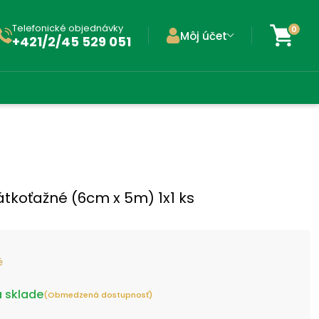
Telefonické objednávky
0
Môj účet
+421/2/45 529 051
átkoťažné (6cm x 5m) 1x1 ks
é
 sklade
(Obmedzená dostupnosť)