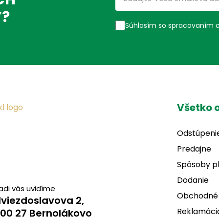
Ý?
Súhlasím so spracovaním 
Všetko 
Odstúpeni
Predajne
Spôsoby p
Dodanie
adi vás uvidíme
Obchodné
viezdoslavova 2,
Reklamácia
00 27 Bernolákovo