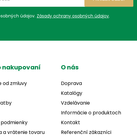
osobných údajov.
Zásady ochrany osobných údajov
.
o nakupovaní
O nás
e od zmluvy
Doprava
Katalógy
latby
Vzdelávanie
Informácie o produktoch
 podmienky
Kontakt
 a vrátenie tovaru
Referenční zákazníci