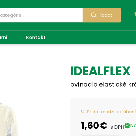
Hľadať
árni
Kontakt
IDEALFLEX
ovínadlo elastické kr
Pridať medzi obľúben
1,60 €
Na
s DPH