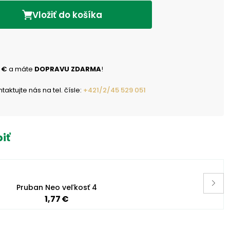
Vložiť do košíka
 €
a máte
DOPRAVU ZDARMA
!
ktujte nás na tel. čísle:
+421/2/45 529 051
iť
Pruban Neo veľkosť 4
1,77 €