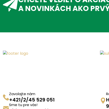
A NOVINKÁCH AKO PRV
Zavolajte nám
R
+421/2/45 529 051
H
Sme tu pre vás!
9