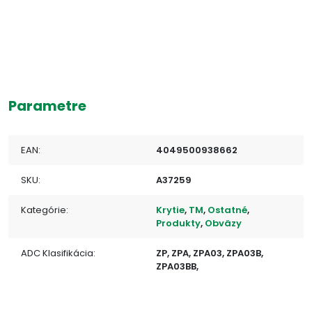
Parametre
EAN:
4049500938662
SKU:
A37259
Kategórie:
Krytie
,
TM
,
Ostatné
,
Produkty
,
Obväzy
ADC Klasifikácia:
ZP, ZPA, ZPA03, ZPA03B,
ZPA03BB,