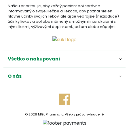
Našou prioritou je, aby každý pacient bol správne
informovaný o svojej liečbe a liekoch, aby poznal nielen
hlavné účinky svojich liekov, ale aj tie vedľajšie (nežiaduce)
účinky liekov a bol oboznámený s možnými interakciami s
inými liekmi, výživovými doplnkami, jedlom alebo nápojmi.
Všetko o nakupovaní
O nás
© 2026 MGL Pharm s.r.o. Všetky práva vyhradené.