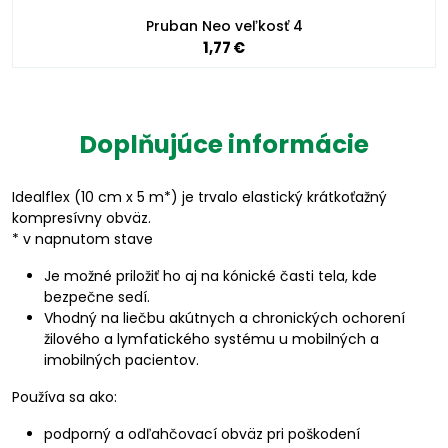
Pruban Neo veľkosť 4
1,77 €
Doplňujúce informácie
Idealflex (10 cm x 5 m*) je trvalo elastický krátkoťažný
kompresívny obväz.
* v napnutom stave
Je možné priložiť ho aj na kónické časti tela, kde
bezpečne sedí.
Vhodný na liečbu akútnych a chronických ochorení
žilového a lymfatického systému u mobilných a
imobilných pacientov.
Používa sa ako:
podporný a odľahčovací obväz pri poškodení