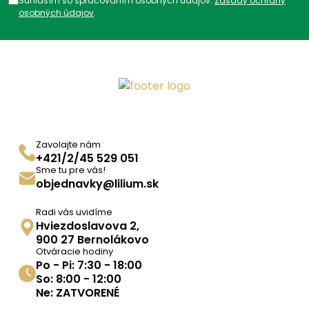
Súhlasím so spracovaním osobných údajov.
Zásady ochrany
Kategórie:
Krytie
,
TM
,
Ostatné
,
osobných údajov
.
Produkty
,
Obväzy
ADC Klasifikácia:
ZP, ZPA, ZPA03, ZPA03B,
ZPA03BB,
Zavolajte nám
+421/2/45 529 051
Sme tu pre vás!
objednavky@lilium.sk
Radi vás uvidíme
Hviezdoslavova 2,
900 27 Bernolákovo
Otváracie hodiny
Po - Pi: 7:30 - 18:00
So: 8:00 - 12:00
Ne: ZATVORENÉ