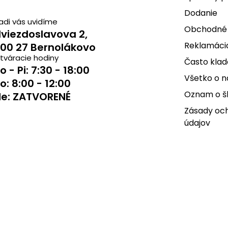
Dodanie
adi vás uvidíme
Obchodné
viezdoslavova 2,
Reklamácia
00 27 Bernolákovo
tváracie hodiny
Často klad
o - Pi: 7:30 - 18:00
Všetko o 
o: 8:00 - 12:00
Oznam o š
e: ZATVORENÉ
Zásady oc
údajov