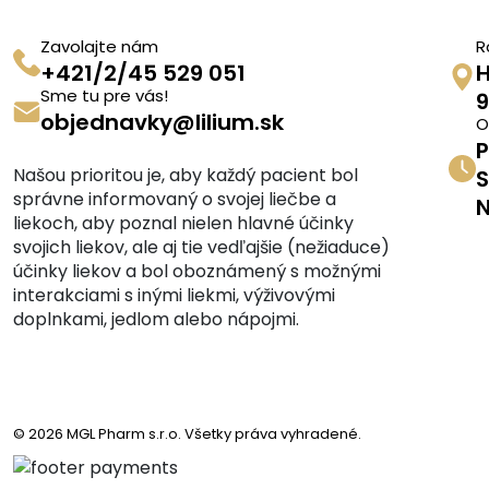
Zavolajte nám
R
+421/2/45 529 051
H
Sme tu pre vás!
9
objednavky@lilium.sk
O
P
Našou prioritou je, aby každý pacient bol
S
správne informovaný o svojej liečbe a
N
liekoch, aby poznal nielen hlavné účinky
svojich liekov, ale aj tie vedľajšie (nežiaduce)
účinky liekov a bol oboznámený s možnými
interakciami s inými liekmi, výživovými
doplnkami, jedlom alebo nápojmi.
© 2026 MGL Pharm s.r.o. Všetky práva vyhradené.