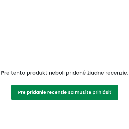
bky.
Foam Silicone Heel a Kliniderm Foam Silicone
lasti chrbtice a na podobných anatomických
Pre tento produkt neboli pridané žiadne recenzie.
Pre pridanie recenzie sa musíte prihlásiť