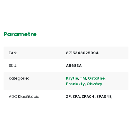
Parametre
EAN:
8715343025994
SKU:
A5683A
Kategórie:
Krytie
,
TM
,
Ostatné
,
Produkty
,
Obväzy
ADC Klasifikácia:
ZP, ZPA, ZPA04, ZPA04E,