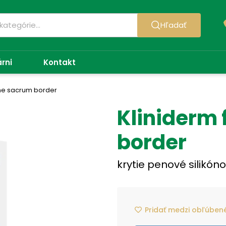
Hľadať
árni
Kontakt
one sacrum border
Kliniderm 
border
krytie penové silikóno
Pridať medzi obľúben