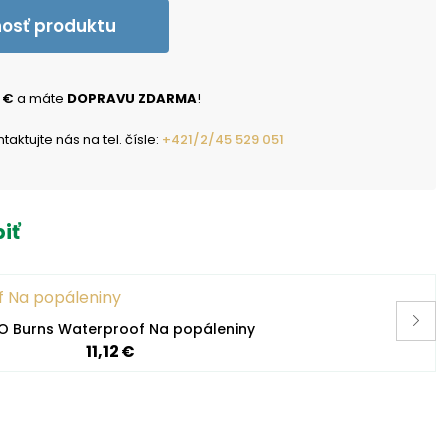
nosť produktu
 €
a máte
DOPRAVU ZDARMA
!
ktujte nás na tel. čísle:
+421/2/45 529 051
iť
 Burns Waterproof Na popáleniny
11,12 €