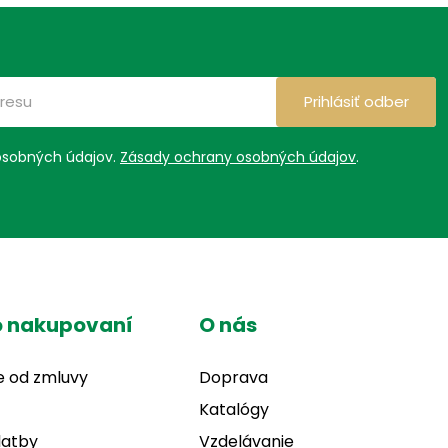
Prihlásiť odber
osobných údajov.
Zásady ochrany osobných údajov
.
o nakupovaní
O nás
e od zmluvy
Doprava
Katalógy
latby
Vzdelávanie