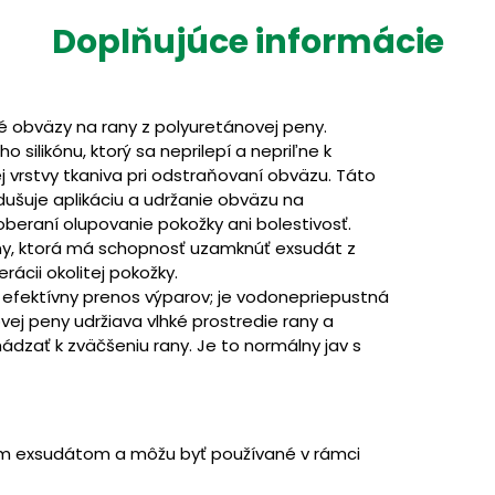
Doplňujúce informácie
né obväzy na rany z polyuretánovej peny.
silikónu, ktorý sa neprilepí a nepriľne k
 vrstvy tkaniva pri odstraňovaní obväzu. Táto
odušuje aplikáciu a udržanie obväzu na
beraní olupovanie pokožky ani bolestivosť.
ny, ktorá má schopnosť uzamknúť exsudát z
rácii okolitej pokožky.
 efektívny prenos výparov; je vodonepriepustná
vej peny udržiava vlhké prostredie rany a
ádzať k zväčšeniu rany. Je to normálny jav s
ným exsudátom a môžu byť používané v rámci