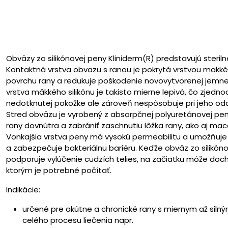
Obväzy zo silikónovej peny Kliniderm(R) predstavujú steril
Kontaktná vrstva obväzu s ranou je pokrytá vrstvou mäkkého 
povrchu rany a redukuje poškodenie novovytvorenej jemnej
vrstva mäkkého silikónu je takisto mierne lepivá, čo zjedn
nedotknutej pokožke ale zároveň nespôsobuje pri jeho odo
Stred obväzu je vyrobený z absorpčnej polyuretánovej pe
rany dovnútra a zabrániť zaschnutiu lôžka rany, ako aj mace
Vonkajšia vrstva peny má vysokú permeabilitu a umožňuje
a zabezpečuje bakteriálnu bariéru. Keďže obväz zo silikóno
podporuje vylúčenie cudzích telies, na začiatku môže doch
ktorým je potrebné počítať.
Indikácie:
určené pre akútne a chronické rany s miernym až sil
celého procesu liečenia napr.