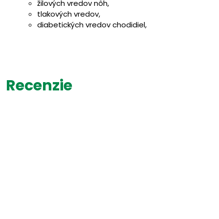
žilových vredov nôh,
tlakových vredov,
diabetických vredov chodidiel,
tržných rán, odrenín, kožných prasklín,
materských plôch v plastickej chirurgii,
pooperačných rán,
povrchových popálenín a popálenín do určitej hrú
môžu byť používané pod kompresné ovínadlo.
Recenzie
Varianty obväzov zo silikónovej peny Kliniderm - Kliniderm 
Sacrum - sú ideálne pre použitie na pätách, v krížovej ob
miestach.
Kontraindikácie
Nie sú známe žiadne kontraindikácie.
Viac na adcc.sk