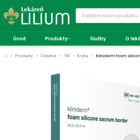
Úvod
Produkty
Služby
O lek
Produkty
Ostatné
TM
Krytie
Kliniderm foam silic