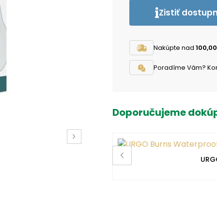
Zistiť dostup
Nakúpte nad
100,00
Poradíme Vám? Konta
Doporučujeme dokúp
URGO