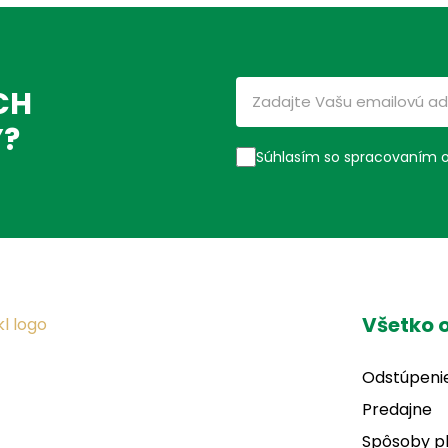
CH
Ý?
Súhlasím so spracovaním 
Všetko 
Odstúpeni
Predajne
Spôsoby p