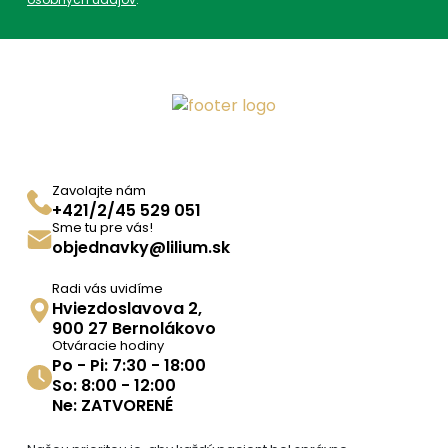
Parametre
EAN:
4062981006705
Kategórie:
Suché oko
,
Oči
,
Oči, uši, nos,
hrdlo
,
Produkty
ADC Klasifikácia:
ZP, ZPO, ZPO03, ZPO03E,
Zavolajte nám
ZPO03EC,
+421/2/45 529 051
Sme tu pre vás!
Trápi ma:
objednavky@lilium.sk
Mám zahmlené oko
,
Oči
,
Mám suché oko
Radi vás uvidíme
Hviezdoslavova 2,
900 27 Bernolákovo
Otváracie hodiny
Po - Pi: 7:30 - 18:00
So: 8:00 - 12:00
Ne: ZATVORENÉ