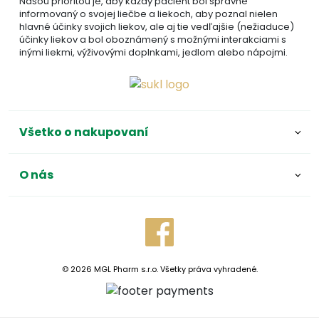
Našou prioritou je, aby každý pacient bol správne
informovaný o svojej liečbe a liekoch, aby poznal nielen
hlavné účinky svojich liekov, ale aj tie vedľajšie (nežiaduce)
účinky liekov a bol oboznámený s možnými interakciami s
inými liekmi, výživovými doplnkami, jedlom alebo nápojmi.
Všetko o nakupovaní
O nás
© 2026 MGL Pharm s.r.o. Všetky práva vyhradené.