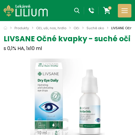
0
Produkty
Oči, uši, nos, hrdlo
Oči
Suché oko
LIVSANE Očné 
LIVSANE Očné kvapky - suché oči
s 0,1% HA, 1x10 ml