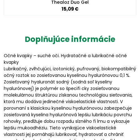
Thealoz Duo Gel
15,09 €
Doplňujúce informácie
Očné kvapky – suché oči. Hydratačné a lubrikačné očné
kvapky
Lubrikačný, zvlhčujúci, izotonický, pufrovaný, biokompatibilný
očný roztok so zosieťovanou kyselinou hyalurónovou 0,1 %.
Zosieťovaný hyaluronát sodný (sodná soľ kyseliny
hyalurónovej) je polymér so špecifi cky zosieťovanou
molekulárnou štruktúrou získanou technológiou sieťovania,
ktorá mu dodáva jedinečné viskoelastické vlastnosti. V
porovnaní s klasickou kyselinou hyalurónovou zabezpečuje
zosieťovaná kyselina hyalurónová lepšiu lubrikáciu povrchu
rohovky, predlžuje dobu rozpadu slzného fi lmu a vykazuje
lepšiu mukoadhéziu. Tieto vynikajúce viskoelastické
vlastnosti jej pomáhajú lubrikovať, hydratovať a chrániť