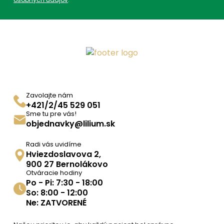
SPRIEVODNÉ ZNAKY: Ostrý zápach, pach potu; nádcha
a/alebo bolesť v krku pred menštruáciou; precitlivenosť
na hluk a dotyk; intolerancia mlieka (vracanie, hnačka).
Viac
na adcc.sk
Parametre
Zavolajte nám
EAN:
3352710454138
+421/2/45 529 051
Sme tu pre vás!
SKU:
60862
objednavky@lilium.sk
Kategórie:
Jednozložkové
,
Radi vás uvidíme
Homeopatia
,
Ostatné
,
Hviezdoslavova 2,
Produkty
900 27 Bernolákovo
Otváracie hodiny
ADC Klasifikácia:
HL, HLV, HLV03, HLV03A,
Po - Pi: 7:30 - 18:00
HLV03AX,
So: 8:00 - 12:00
Ne: ZATVORENÉ