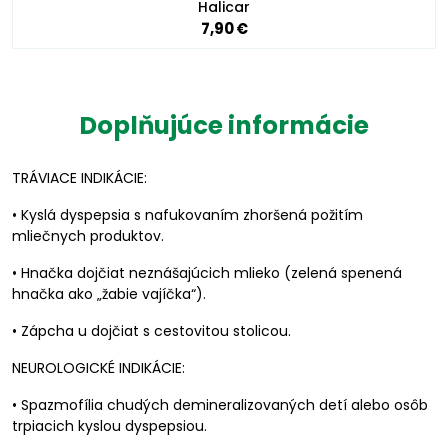
Halicar
7,90 €
Doplňujúce informácie
TRÁVIACE INDIKÁCIE:
• Kyslá dyspepsia s nafukovaním zhoršená požitím
mliečnych produktov.
• Hnačka dojčiat neznášajúcich mlieko (zelená spenená
hnačka ako „žabie vajíčka“).
• Zápcha u dojčiat s cestovitou stolicou.
NEUROLOGICKÉ INDIKÁCIE:
• Spazmofília chudých demineralizovaných detí alebo osôb
trpiacich kyslou dyspepsiou.