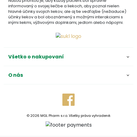
Našou prioritou je, aby každý pacient bol správne
informovaný o svojej liečbe a liekoch, aby poznal nielen
hlavné účinky svojich liekov, ale aj tie vedľajšie (nežiaduce)
účinky liekov a bol oboznámený s možnými interakciami s
inými liekmi, výživovými doplnkami, jedlom alebo nápojmi.
Všetko o nakupovaní
O nás
© 2026 MGL Pharm s.r.o. Všetky práva vyhradené.