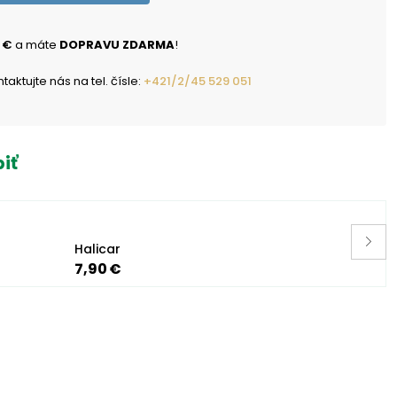
 €
a máte
DOPRAVU ZDARMA
!
ktujte nás na tel. čísle:
+421/2/45 529 051
iť
Halicar
7,90 €