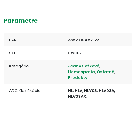
Parametre
EAN:
3352710457122
SKU:
62305
Kategórie:
Jednozložkové
,
Homeopatia
,
Ostatné
,
Produkty
ADC Klasifikácia:
HL, HLV, HLV03, HLV03A,
HLV03AX,