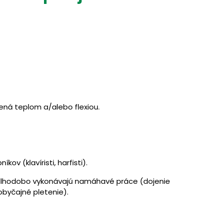
ená teplom a/alebo flexiou.
ov (klavíristi, harfisti).
 dlhodobo vykonávajú namáhavé práce (dojenie
obyčajné pletenie).