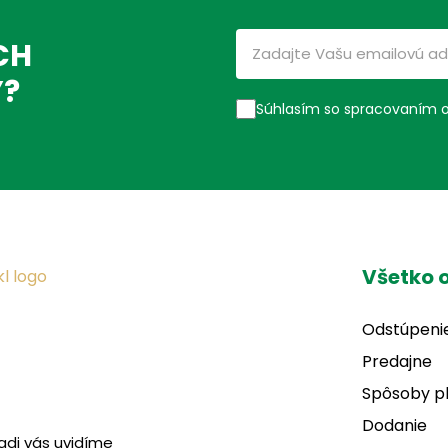
CH
Ý?
Súhlasím so spracovaním 
Všetko 
Odstúpeni
Predajne
Spôsoby p
Dodanie
adi vás uvidíme