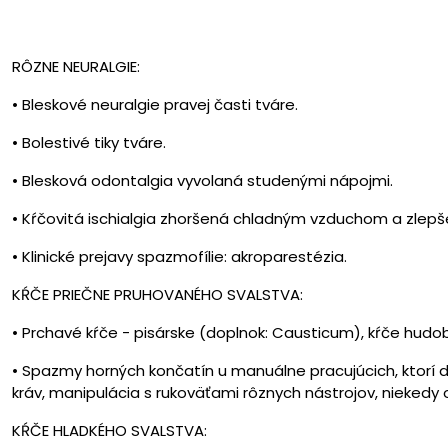
RÔZNE NEURALGIE:
• Bleskové neuralgie pravej časti tváre.
• Bolestivé tiky tváre.
• Blesková odontalgia vyvolaná studenými nápojmi.
• Kŕčovitá ischialgia zhoršená chladným vzduchom a zlepš
• Klinické prejavy spazmofílie: akroparestézia.
KŔČE PRIEČNE PRUHOVANÉHO SVALSTVA:
• Prchavé kŕče - pisárske (doplnok: Causticum), kŕče hudobník
• Spazmy horných končatín u manuálne pracujúcich, ktorí
kráv, manipulácia s rukoväťami rôznych nástrojov, niekedy 
KŔČE HLADKÉHO SVALSTVA: