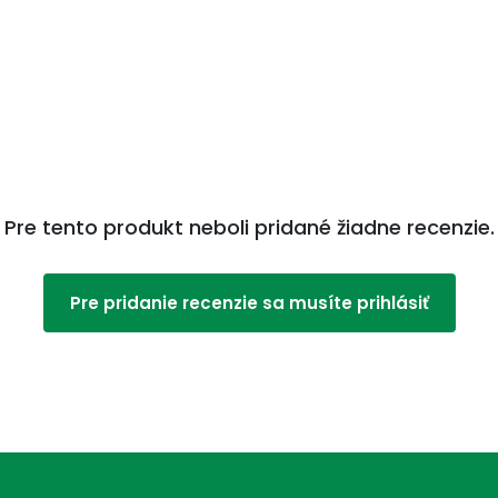
akom alebo flexiou.
Pre tento produkt neboli pridané žiadne recenzie.
ce, bleskové, iradiačné, rýchlo prichádzajúce i
evádzané pocitom stuhnutosti.
ybom končatín (doplnok: Colocynthis); silným
Pre pridanie recenzie sa musíte prihlásiť
eralita pravá.
yvom bolesti.
Viac na adcc.sk