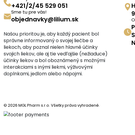
+421/2/45 529 051
H
Sme tu pre vás!
9
objednavky@lilium.sk
O
P
Našou prioritou je, aby každý pacient bol
S
správne informovaný o svojej liečbe a
N
liekoch, aby poznal nielen hlavné účinky
svojich liekov, ale aj tie vedľajšie (nežiaduce)
účinky liekov a bol oboznámený s možnými
interakciami s inými liekmi, výživovými
doplnkami, jedlom alebo nápojmi.
© 2026 MGL Pharm s.r.o. Všetky práva vyhradené.