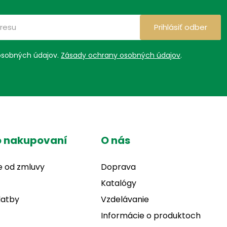
Prihlásiť odber
osobných údajov.
Zásady ochrany osobných údajov
.
o nakupovaní
O nás
e od zmluvy
Doprava
Katalógy
latby
Vzdelávanie
Informácie o produktoch