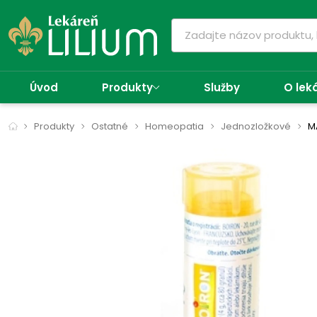
Úvod
Produkty
Služby
O lek
Produkty
Ostatné
Homeopatia
Jednozložkové
M