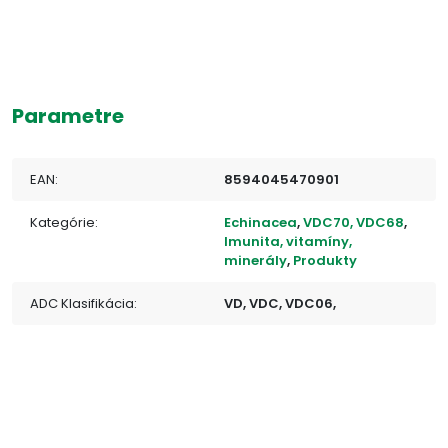
Parametre
EAN:
8594045470901
Kategórie:
Echinacea
,
VDC70, VDC68
,
Imunita, vitamíny,
minerály
,
Produkty
ADC Klasifikácia:
VD, VDC, VDC06,