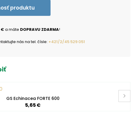
nosť produktu
 €
a máte
DOPRAVU ZDARMA
!
ktujte nás na tel. čísle:
+421/2/45 529 051
iť
GS Echinacea FORTE 600
5,65 €