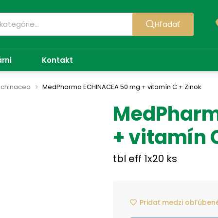
Hľadať
árni
Kontakt
Echinacea
MedPharma ECHINACEA 50 mg + vitamín C + Zinok
MedPharm
+ vitamín 
tbl eff 1x20 ks
Pridať medzi obľúben