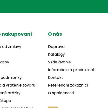
o nakupovaní
O nás
e od zmluvy
Doprava
Katalógy
latby
Vzdelávanie
Informácie o produktoch
 podmienky
Kontakt
 a vrátenie tovaru
Referenční zákazníci
ené otázky
O spoločnosti
nákupe