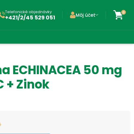
Telefonické objednávky
0
Môj účet
+421/2/45 529 051
a ECHINACEA 50 mg
C + Zinok
é