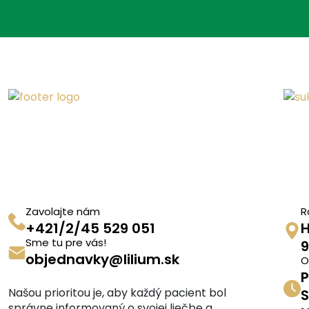
Zavolajte nám
R
+421/2/45 529 051
H
Sme tu pre vás!
9
objednavky@lilium.sk
O
P
Našou prioritou je, aby každý pacient bol
S
správne informovaný o svojej liečbe a