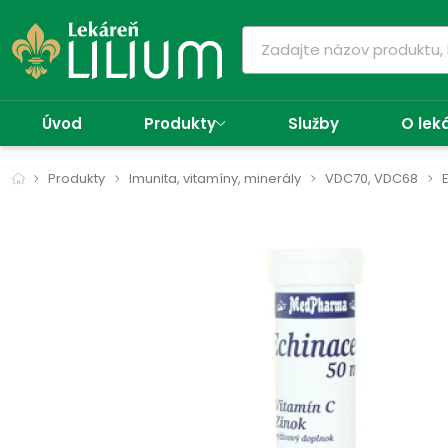
Úvod
Produkty
Služby
O lek
Produkty
Imunita, vitamíny, minerály
VDC70, VDC68