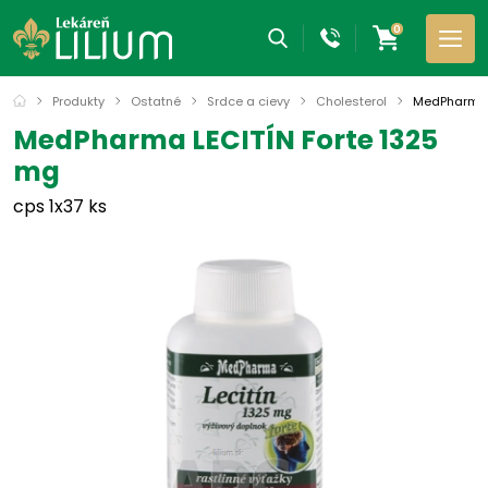
0
Produkty
Ostatné
Srdce a cievy
Cholesterol
MedPharma L
MedPharma LECITÍN Forte 1325
mg
cps 1x37 ks