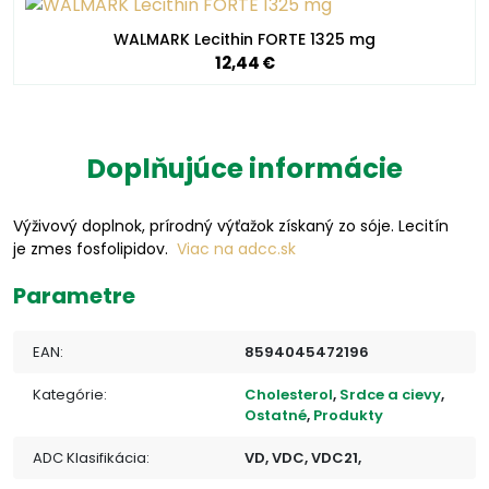
WALMARK Lecithin FORTE 1325 mg
12,44 €
Doplňujúce informácie
Výživový doplnok, prírodný výťažok získaný zo sóje. Lecitín
je zmes fosfolipidov.
Viac na adcc.sk
Parametre
EAN:
8594045472196
Kategórie:
Cholesterol
,
Srdce a cievy
,
Ostatné
,
Produkty
ADC Klasifikácia:
VD, VDC, VDC21,