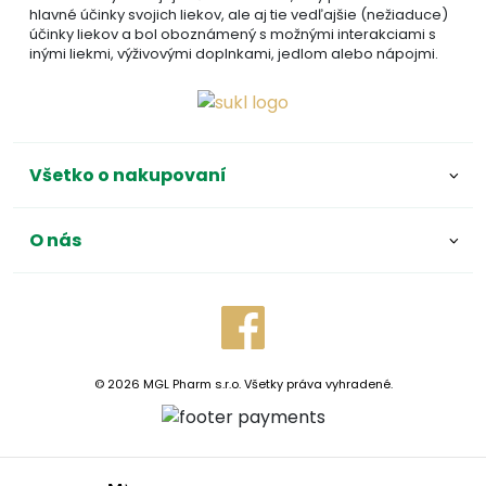
hlavné účinky svojich liekov, ale aj tie vedľajšie (nežiaduce)
účinky liekov a bol oboznámený s možnými interakciami s
inými liekmi, výživovými doplnkami, jedlom alebo nápojmi.
Všetko o nakupovaní
O nás
© 2026 MGL Pharm s.r.o. Všetky práva vyhradené.